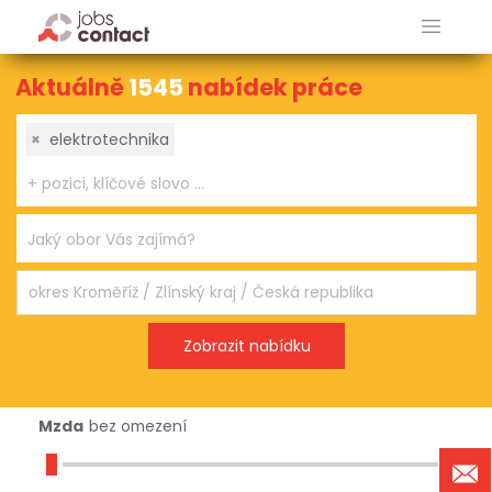
Aktuálně
1545
nabídek práce
×
elektrotechnika
Mzda
bez omezení