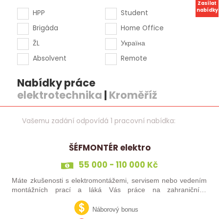
Zasílat
nabídky
HPP
Student
Brigáda
Home Office
ŽL
Україна
Absolvent
Remote
Nabídky práce
elektrotechnika
|
Kroměříž
Vašemu zadání odpovídá 1 pracovní nabídka:
ŠÉFMONTÉR elektro
55 000 - 110 000 Kč
Máte zkušenosti s elektromontážemi, servisem nebo vedením
montážních prací a láká Vás práce na zahraničních
projektech? Nebo jste šikovný elektrikář či elektromontér, který
už nechce být jen „řadový…
Náborový bonus