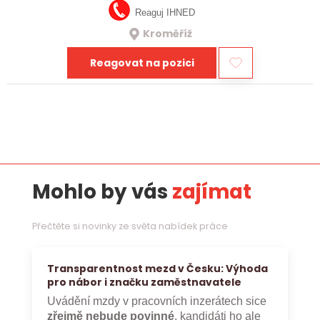
Reaguj IHNED
Kroměříž
Reagovat na pozici
Mohlo by vás
zajímat
Přečtěte si novinky ze světa nabídek práce
Transparentnost mezd v Česku: Výhoda
pro nábor i značku zaměstnavatele
Uvádění mzdy v pracovních inzerátech sice
zřejmě nebude povinné
, kandidáti ho ale