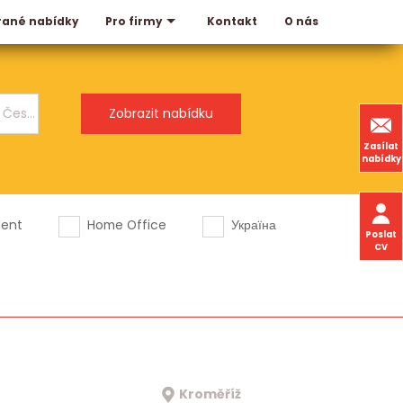
rané nabídky
Kontakt
O nás
Pro firmy
Zasílat
nabídky
dent
Home Office
Україна
Poslat
CV
Kroměříž