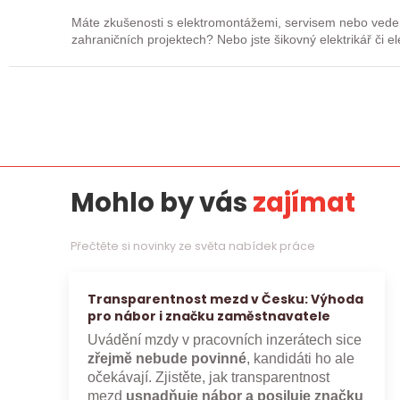
Máte zkušenosti s elektromontážemi, servisem nebo vede
zahraničních projektech? Nebo jste šikovný elektrikář či e
„řadový…
Mohlo by vás
zajímat
Přečtěte si novinky ze světa nabídek práce
Transparentnost mezd v Česku: Výhoda
pro nábor i značku zaměstnavatele
Uvádění mzdy v pracovních inzerátech sice
zřejmě nebude povinné
, kandidáti ho ale
očekávají. Zjistěte, jak transparentnost
mezd
usnadňuje nábor a posiluje značku