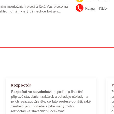
ním montážních prací a láká Vás práce na
Reaguj IHNED
lektromontér, který už nechce být jen
Rozpočtář
P
Rozpočtář ve stavebnictví
se podílí na finanční
P
přípravě stavebních zakázek a odhaduje náklady na
p
jejich realizaci. Zjistěte,
co tato profese obnáší, jaké
p
znalosti jsou potřeba a jaké mzdy
mohou
p
rozpočtáři ve stavebnictví očekávat.
o