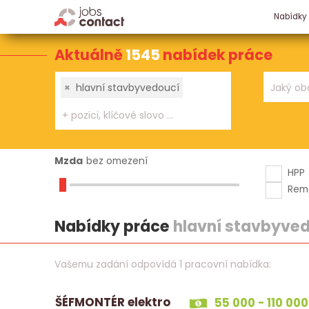
Nabídky
Aktuálně
1545
nabídek práce
×
hlavní stavbyvedoucí
Mzda
bez omezení
HPP
Rem
Nabídky práce
hlavní stavbyve
Vašemu zadání odpovídá 1 pracovní nabídka:
ŠÉFMONTÉR elektro
55 000 - 110 000