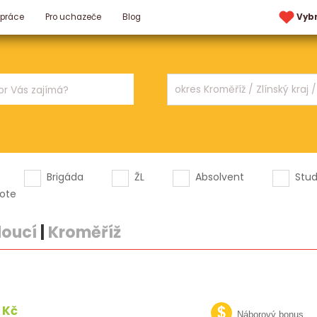
 práce
Pro uchazeče
Blog
Vyb
Brigáda
ŽL
Absolvent
Stu
ote
doucí
|
Kroměříž
 Kč
Náborový bonus