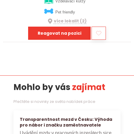
výzvách, máme pro vás skvělou…
Vzdělávací kurzy
Pet friendly
více lokalit (2)
Reagovat na pozici
Mohlo by vás
zajímat
Přečtěte si novinky ze světa nabídek práce
Transparentnost mezd v Česku: Výhoda
pro nábor i značku zaměstnavatele
Uvádění mzdy v pracovních inzerátech sice