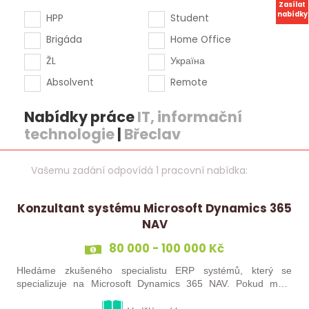
Zasílat
nabídky
HPP
Student
Brigáda
Home Office
ŽL
Україна
Absolvent
Remote
Nabídky práce
IT, informační
technologie
|
Břeclav
Vašemu zadání odpovídá 1 pracovní nabídka:
Konzultant systému Microsoft Dynamics 365
NAV
80 000 - 100 000 Kč
Hledáme zkušeného specialistu ERP systémů, který se
specializuje na Microsoft Dynamics 365 NAV. Pokud máte
minimálně 3 roky zkušeností s tímto systémem a toužíte po