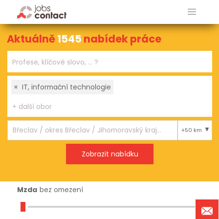
Aktuálně
1545
nabídek práce
×
IT, informační technologie
+50 km
Mzda
bez omezení