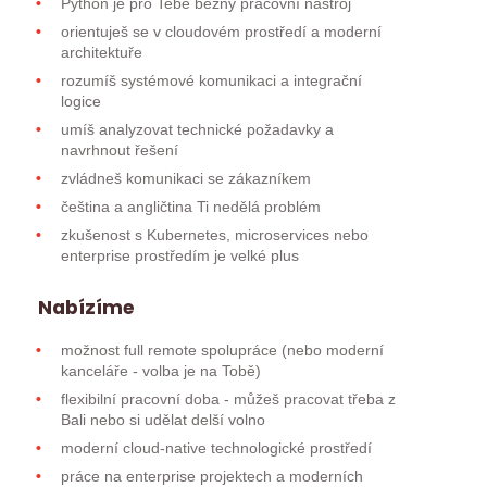
Python je pro Tebe běžný pracovní nástroj
orientuješ se v cloudovém prostředí a moderní
architektuře
rozumíš systémové komunikaci a integrační
logice
umíš analyzovat technické požadavky a
navrhnout řešení
zvládneš komunikaci se zákazníkem
čeština a angličtina Ti nedělá problém
zkušenost s Kubernetes, microservices nebo
enterprise prostředím je velké plus
Nabízíme
možnost full remote spolupráce (nebo moderní
kanceláře - volba je na Tobě)
flexibilní pracovní doba - můžeš pracovat třeba z
Bali nebo si udělat delší volno
moderní cloud-native technologické prostředí
práce na enterprise projektech a moderních