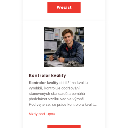
Přečíst
Kontrolor kvality
Kontrolor kvality
dohlíží na kvalitu
výrobků, kontroluje dodržování
stanovených standardů a pomáhá
předcházet vzniku vad ve výrobě.
Podívejte se, co práce kontrolora kvality
obnáší a jaké je
aktuální platové
Mzdy pod lupou
ohodnocení této profese
.