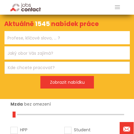
Aktuálně
1545
nabídek práce
Mzda
bez omezení
HPP
Student