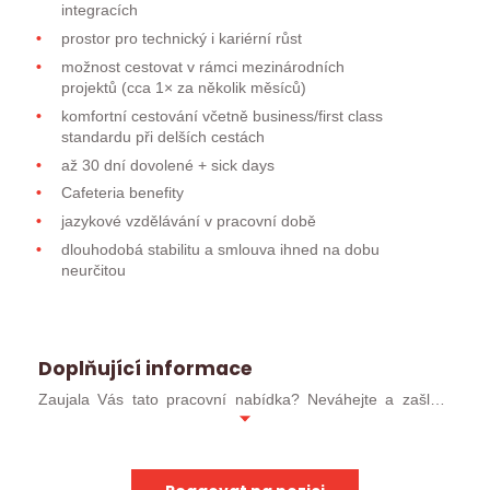
integracích
prostor pro technický i kariérní růst
možnost cestovat v rámci mezinárodních
projektů (cca 1× za několik měsíců)
komfortní cestování včetně business/first class
standardu při delších cestách
až 30 dní dovolené + sick days
Cafeteria benefity
jazykové vzdělávání v pracovní době
dlouhodobá stabilitu a smlouva ihned na dobu
neurčitou
Doplňující informace
Zaujala Vás tato pracovní nabídka? Neváhejte a zašlete
svůj profesní životopis ve formátu MS WORD (ideálně
.docx). Pokud jste již u nás absolvoval/a pohovor, můžete
kontaktovat přímo svého konzultanta.