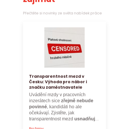
Přečtěte si novinky ze světa nabídek práce
Transparentnost mezd v
Česku: Výhoda pro nábor i
značku zaměstnavatele
Uvádění mzdy v pracovních
inzerátech sice
zřejmě nebude
povinné
, kandidáti ho ale
očekávají. Zjistěte, jak
transparentnost mezd
usnadňuje
nábor a posiluje značku
Pro firmy