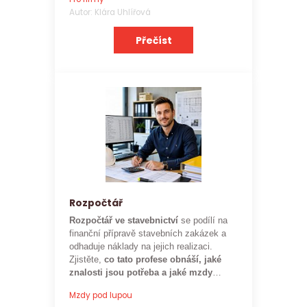
zaměstnavatele.
Autor: Klára Uhlířová
Přečíst
Rozpočtář
Rozpočtář ve stavebnictví
se podílí na
finanční přípravě stavebních zakázek a
odhaduje náklady na jejich realizaci.
Zjistěte,
co tato profese obnáší, jaké
znalosti jsou potřeba a jaké mzdy
mohou rozpočtáři ve stavebnictví
Mzdy pod lupou
očekávat.