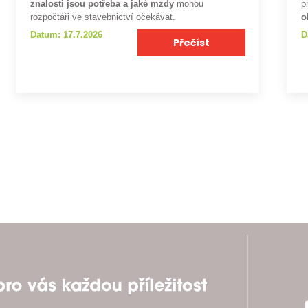
znalosti jsou potřeba a jaké mzdy
mohou
p
rozpočtáři ve stavebnictví očekávat.
o
Datum: 17.7.2026
D
Přečíst