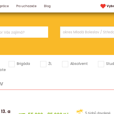
 práce
Pro uchazeče
Blog
Vyb
Brigáda
ŽL
Absolvent
Stu
ote
av
13. a
5 týdnů dovolené