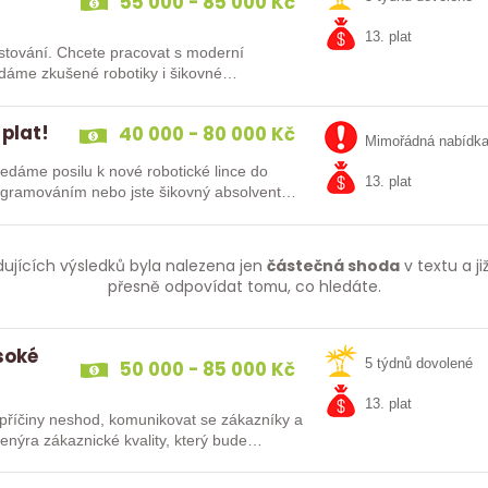
55 000 - 85 000 Kč
13. plat
at s moderní
 plat!
40 000 - 80 000 Kč
Mimořádná nabídk
13. plat
kušenosti s PLC programováním nebo jste šikovný absolvent…
dujících výsledků byla nalezena jen
částečná shoda
v textu a j
přesně odpovídat tomu, co hledáte.
ysoké
50 000 - 85 000 Kč
5 týdnů dovolené
13. plat
t příčiny neshod, komunikovat se zákazníky a
týmu hledáme Inženýra zákaznické kvality, který bude…