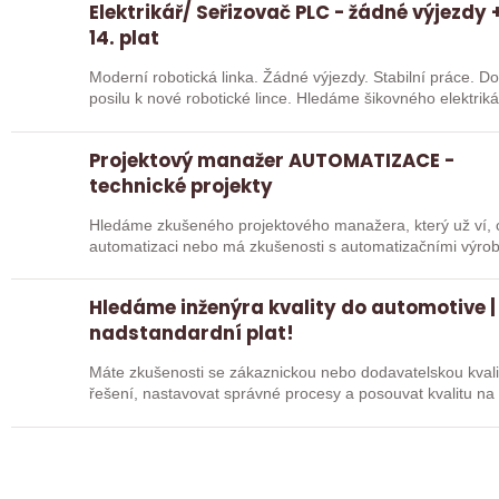
Elektrikář/ Seřizovač PLC - žádné výjezdy +
14. plat
Moderní robotická linka. Žádné výjezdy. Stabilní práce. 
posilu k nové robotické lince. Hledáme šikovného elektri
Projektový manažer AUTOMATIZACE -
technické projekty
Hledáme zkušeného projektového manažera, který už ví, c
automatizaci nebo má zkušenosti s automatizačními výro
proto…
Hledáme inženýra kvality do automotive |
nadstandardní plat!
Máte zkušenosti se zákaznickou nebo dodavatelskou kvalit
řešení, nastavovat správné procesy a posouvat kvalitu 