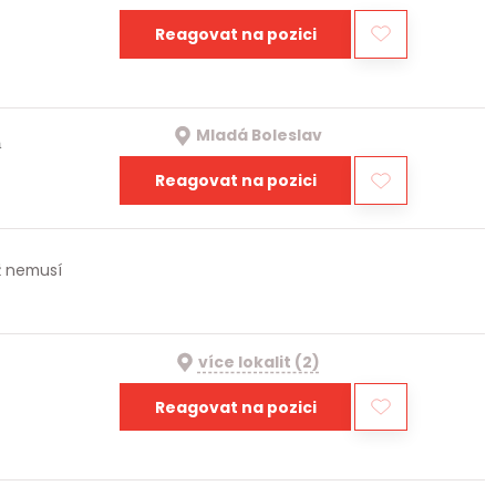
Reagovat na pozici
Mladá Boleslav
a
Reagovat na pozici
iž nemusí
více lokalit (2)
Reagovat na pozici