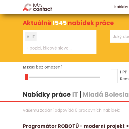
Nabídky
Aktuálně
1545
nabídek práce
×
IT
Mzda
bez omezení
HPP
Rem
Nabídky práce
IT
|
Mladá Bolesl
Vašemu zadání odpovídá 6 pracovních nabídek:
Programátor ROBOTŮ - moderní projekt + 