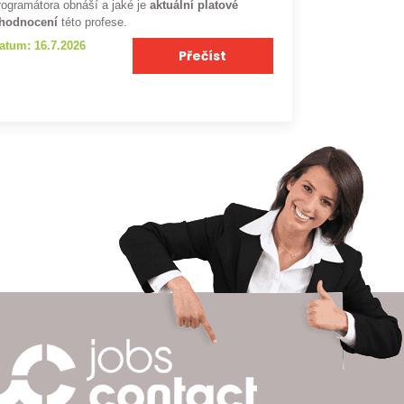
rogramátora obnáší a jaké je
aktuální platové
hodnocení
této profese.
atum: 16.7.2026
Přečíst