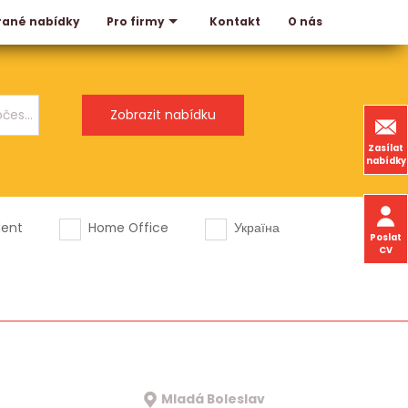
rané nabídky
Kontakt
O nás
Pro firmy
Zasílat
nabídky
dent
Home Office
Україна
Poslat
CV
Mladá Boleslav