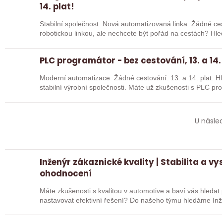
14. plat!
Stabilní společnost. Nová automatizovaná linka. Žádné cestování. Chcete pracov
robotickou linkou, ale nechcete být pořád na cestách? Hledáme zkušené robotiky i šikovné
absolventy…
PLC programátor - bez cestování, 13. a 14.
Moderní automatizace. Žádné cestování. 13. a 14. plat. Hledáme posilu k nové robotické lince do
stabilní výrobní společnosti. Máte už z
U násle
Inženýr zákaznické kvality | Stabilita a v
ohodnocení
Máte zkušenosti s kvalitou v automotive a baví vás hleda
nastavovat efektivní řešení? Do našeho 