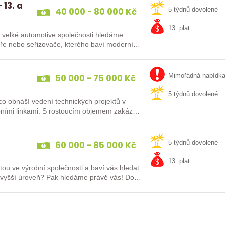
 13. a
40 000 - 80 000 Kč
5 týdnů dovolené
13. plat
Do velké automotive společnosti hledáme
káře nebo seřizovače, kterého baví moderní…
50 000 - 75 000 Kč
Mimořádná nabídk
5 týdnů dovolené
o obnáší vedení technických projektů v
bními linkami. S rostoucím objemem zakázek
60 000 - 85 000 Kč
5 týdnů dovolené
13. plat
ou ve výrobní společnosti a baví vás hledat
na vyšší úroveň? Pak hledáme právě vás! Do…