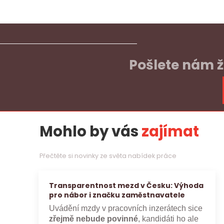
Pošlete nám ž
Mohlo by vás
zajímat
Přečtěte si novinky ze světa nabídek práce
Transparentnost mezd v Česku: Výhoda
pro nábor i značku zaměstnavatele
Uvádění mzdy v pracovních inzerátech sice
zřejmě nebude povinné
, kandidáti ho ale