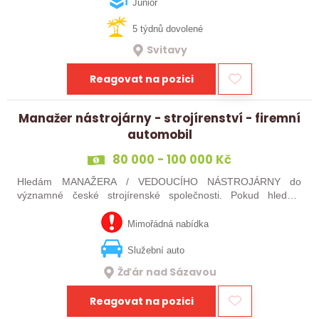
projekty, orientujete se ve…
Junior
5 týdnů dovolené
Svitavy
Reagovat na pozici
Manažer nástrojárny - strojírenství - firemní
automobil
80 000 - 100 000 Kč
Hledám MANAŽERA / VEDOUCÍHO NÁSTROJÁRNY do
významné české strojírenské společnosti. Pokud hledáte
novou pracovní výzvu, máte technického i obchodního ducha,
jste silný v komunikaci a máte zkušenosti…
Mimořádná nabídka
Služební auto
Žďár nad Sázavou
Reagovat na pozici