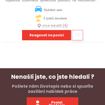
úspěšnou tuzemskou společnost působící na mezinárodním
poli se zaměřením na vývoj vlastních systémů (HW, SW,
mechanika). Pokud se nebojíte výzvy v…
Služební auto
5 týdnů dovolené
více lokalit (5)
Reagovat na pozici
Nenašli jste, co jste hledali ?
Pošlete nám životopis nebo si spusťte
zasílání nabídek práce
Poslat