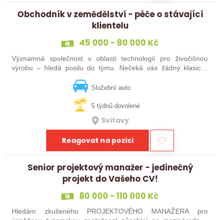
Obchodník v zemědělství - péče o stávající
klientelu
45 000 - 80 000 Kč
Významná společnost v oblasti technologií pro živočišnou
výrobu – hledá posilu do týmu. Nečeká vás žádný klasický
„prodej“. Budete pečovat o současné portfolio klientů, rozvíjet
vztahy, přinášet…
Služební auto
5 týdnů dovolené
Svitavy
Reagovat na pozici
Senior projektový manažer - jedinečný
projekt do Vašeho CV!
80 000 - 110 000 Kč
Hledám zkušeného PROJEKTOVÉHO MANAŽERA pro