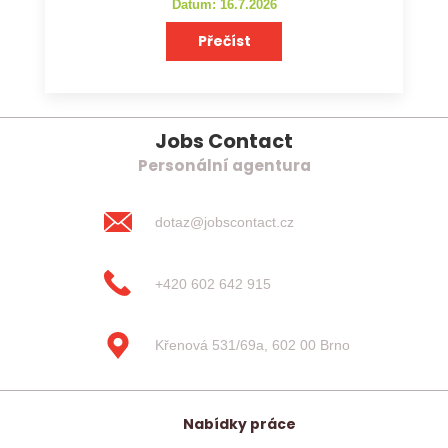
Datum: 16.7.2026
Přečíst
Jobs Contact
Personální agentura
dotaz@jobscontact.cz
+420 602 642 915
Křenová 531/69a, 602 00 Brno
Nabídky práce