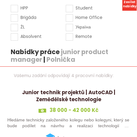
Zasílat
nabídky
HPP
Student
Brigáda
Home Office
ŽL
Україна
Absolvent
Remote
Nabídky práce
junior product
manager
|
Polnička
Vašemu zadání odpovídají 4 pracovní nabídky:
Junior technik projektů | AutoCAD |
Zemědělské technologie
38 000 - 42 000 Kč
Hledáme technicky založeného kolegu nebo kolegyni, který se
bude podílet na návrhu a realizaci technologií do
zemědělských staveb. Pokud máte zkušenosti s technickými