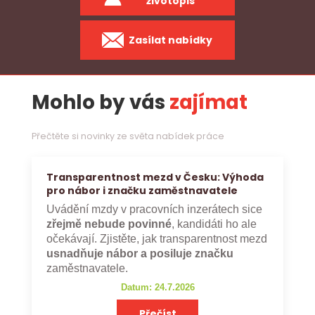
životopis
Zasílat nabídky
Mohlo by vás
zajímat
Přečtěte si novinky ze světa nabídek práce
Transparentnost mezd v Česku: Výhoda
pro nábor i značku zaměstnavatele
Uvádění mzdy v pracovních inzerátech sice
zřejmě nebude povinné
, kandidáti ho ale
očekávají. Zjistěte, jak transparentnost mezd
usnadňuje nábor a posiluje značku
zaměstnavatele.
Datum: 24.7.2026
Přečíst