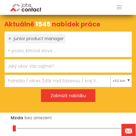
Aktuálně
1545
nabídek práce
×
junior product manager
+50 km
Mzda
bez omezení