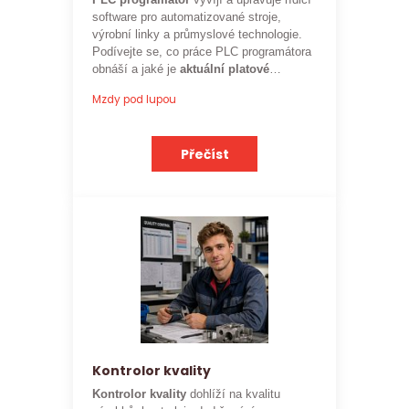
PLC programátor
vyvíjí a upravuje řídicí
software pro automatizované stroje,
výrobní linky a průmyslové technologie.
Podívejte se, co práce PLC programátora
obnáší a jaké je
aktuální platové
ohodnocení
této profese.
Mzdy pod lupou
Přečíst
Kontrolor kvality
Kontrolor kvality
dohlíží na kvalitu