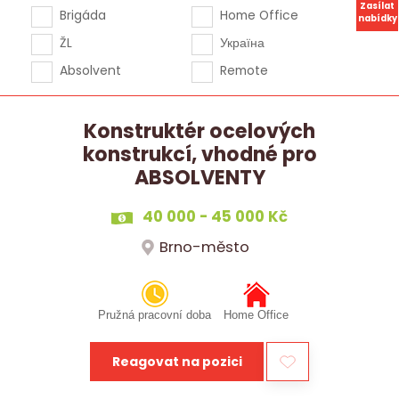
Zasílat
Brigáda
Home Office
nabídky
ŽL
Україна
Absolvent
Remote
Konstruktér ocelových
konstrukcí, vhodné pro
ABSOLVENTY
40 000 - 45 000 Kč
Brno-město
Pružná pracovní doba
Home Office
Reagovat na pozici