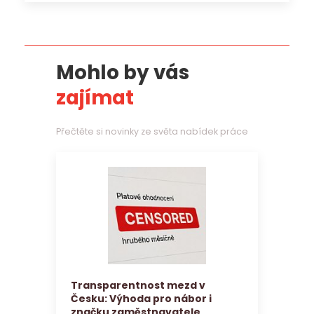
Mohlo by vás
zajímat
Přečtěte si novinky ze světa nabídek práce
Transparentnost mezd v
Česku: Výhoda pro nábor i
značku zaměstnavatele