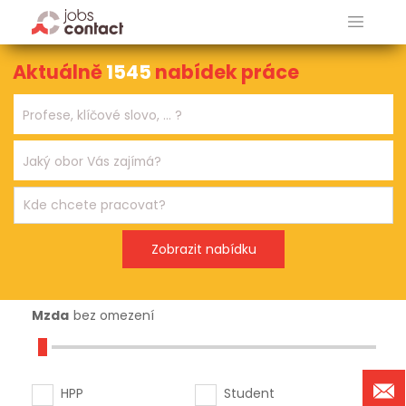
Aktuálně
1545
nabídek práce
Mzda
bez omezení
HPP
Student