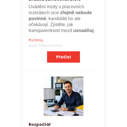
Uvádění mzdy v pracovních
inzerátech sice
zřejmě nebude
povinné
, kandidáti ho ale
očekávají. Zjistěte, jak
transparentnost mezd
usnadňuje
nábor a posiluje značku
Pro firmy
zaměstnavatele.
Autor: Klára Uhlířová
Přečíst
Rozpočtář