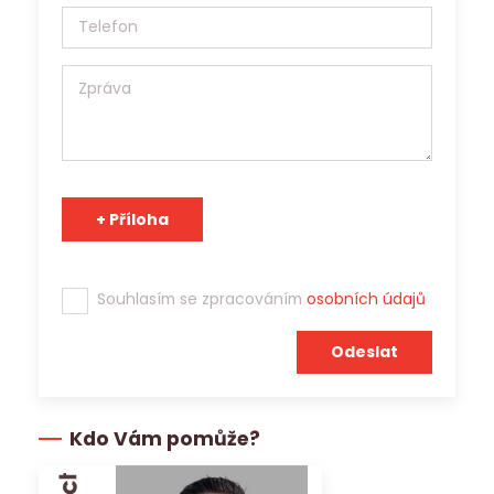
údajů 110/2019 Sb. a v souladu s Obecným nařízením o
ochraně osobních údajů (EU) 2016/679, a to výhradně za
účelem prezentace potenciálním zaměstnavatelům a
zprostředkování zaměstnání. Jobs Contact je pracovní
agentura s platným povolením Generálního ředitelství
Úřadu práce ČR a osobní údaje může v souladu s účelem
poskytnout třetím stranám.
Tým Jobs Contact se těší na spolupráci s Vámi!
Souhlasím se zpracováním
osobních údajů
Kdo Vám pomůže?