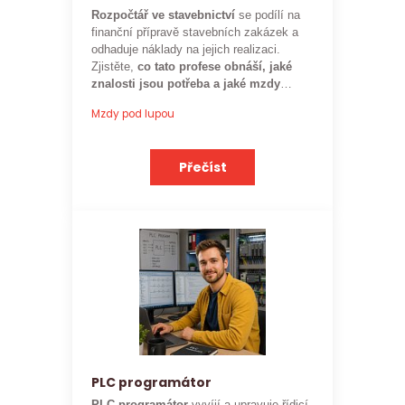
Rozpočtář ve stavebnictví
se podílí na
finanční přípravě stavebních zakázek a
odhaduje náklady na jejich realizaci.
Zjistěte,
co tato profese obnáší, jaké
znalosti jsou potřeba a jaké mzdy
mohou rozpočtáři ve stavebnictví
Mzdy pod lupou
očekávat.
Přečíst
PLC programátor