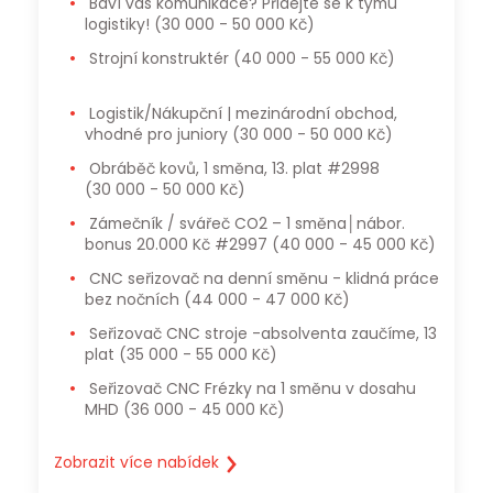
Baví vás komunikace? Přidejte se k týmu
logistiky!
(30 000 - 50 000 Kč)
Strojní konstruktér
(40 000 - 55 000 Kč)
Logistik/Nákupční | mezinárodní obchod,
vhodné pro juniory
(30 000 - 50 000 Kč)
Obráběč kovů, 1 směna, 13. plat #2998
(30 000 - 50 000 Kč)
Zámečník / svářeč CO2 – 1 směna│nábor.
bonus 20.000 Kč #2997
(40 000 - 45 000 Kč)
CNC seřizovač na denní směnu - klidná práce
bez nočních
(44 000 - 47 000 Kč)
Seřizovač CNC stroje -absolventa zaučíme, 13
plat
(35 000 - 55 000 Kč)
Seřizovač CNC Frézky na 1 směnu v dosahu
MHD
(36 000 - 45 000 Kč)
Zobrazit více nabídek