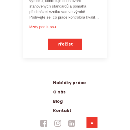
výrobků, kontroluje dodržování
stanovených standardů a pomáhá
předcházet vzniku vad ve výrobě.
Podívejte se, co práce kontrolora kvality
obnáší a jaké je
aktuální platové
Mzdy pod lupou
ohodnocení této profese
.
Přečíst
Nabídky práce
O nás
Blog
Kontakt