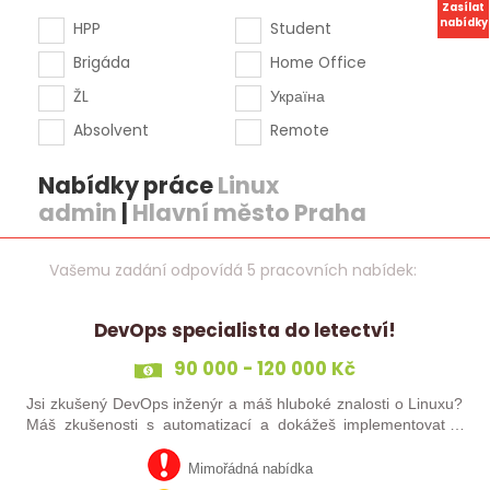
Zasílat
nabídky
HPP
Student
Brigáda
Home Office
ŽL
Україна
Absolvent
Remote
Nabídky práce
Linux
admin
|
Hlavní město Praha
Vašemu zadání odpovídá 5 pracovních nabídek:
DevOps specialista do letectví!
90 000 - 120 000 Kč
Jsi zkušený DevOps inženýr a máš hluboké znalosti o Linuxu?
Máš zkušenosti s automatizací a dokážeš implementovat a
optimalizovat komplexní infrastrukturu? Hledáme právě TEBE!
Pokud máš bohaté…
Mimořádná nabídka