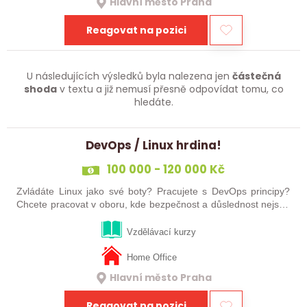
Hlavní město Praha
Reagovat na pozici
U následujících výsledků byla nalezena jen
částečná
shoda
v textu a již nemusí přesně odpovídat tomu, co
hledáte.
DevOps / Linux hrdina!
100 000 - 120 000 Kč
Zvládáte Linux jako své boty? Pracujete s DevOps principy?
Chcete pracovat v oboru, kde bezpečnost a důslednost nejsou
jen slova ale nutnost? Jsme tým, který se věnuje leteckému
průmyslu, a nyní…
Vzdělávací kurzy
Home Office
Hlavní město Praha
Reagovat na pozici