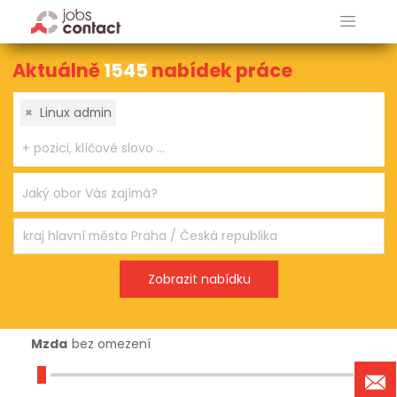
Aktuálně
1545
nabídek práce
×
Linux admin
Mzda
bez omezení