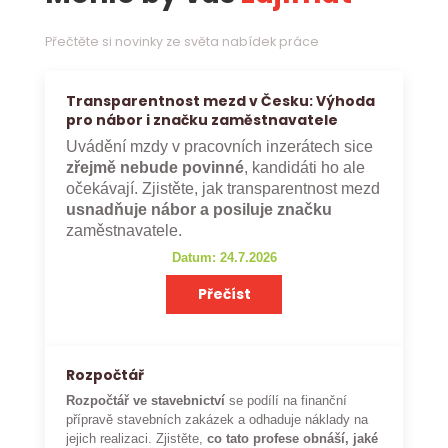
Přečtěte si novinky ze světa nabídek práce
Transparentnost mezd v Česku: Výhoda
pro nábor i značku zaměstnavatele
Uvádění mzdy v pracovních inzerátech sice
zřejmě nebude povinné
, kandidáti ho ale
očekávají. Zjistěte, jak transparentnost mezd
usnadňuje nábor a posiluje značku
zaměstnavatele.
Datum: 24.7.2026
Přečíst
Rozpočtář
Rozpočtář ve stavebnictví
se podílí na finanční
přípravě stavebních zakázek a odhaduje náklady na
jejich realizaci. Zjistěte,
co tato profese obnáší, jaké