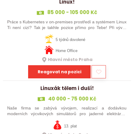
Linux!
85 000 - 105 000 Kč
Práce s Kubernetes v on-premises prostředí a systémem Linux
Ti není cizí? Tak je takhle pozice přímo pro Tebe! Při vývoji
nových funkcí bude tvým úkolem nastavovat nová prostředí,
udržovat…
5 týdnů dovolené
Home Office
Hlavní město Praha
Reagovat na pozici
Linuxák tělem i duší!
40 000 - 75 000 Kč
Naše firma se zabývá vývojem, realizací a dodávkou
moderních výcvikových simulátorů pro jaderné elektrárny.
Poskytujeme širokou škálu inženýrských služeb od návrhu,
implementaci, optimalizaci…
13. plat