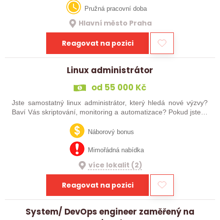
Pružná pracovní doba
Hlavní město Praha
Reagovat na pozici
Linux administrátor
od 55 000 Kč
Jste samostatný linux administrátor, který hledá nové výzvy?
Baví Vás skriptování, monitoring a automatizace? Pokud jste si
alespoň jednou odpověděl ANO, tak jste tady správně :).
Hledáme novou krev…
Náborový bonus
Mimořádná nabídka
více lokalit (2)
Reagovat na pozici
System/ DevOps engineer zaměřený na