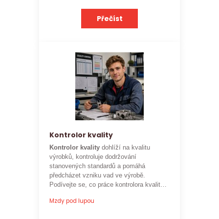
Přečíst
Kontrolor kvality
Kontrolor kvality
dohlíží na kvalitu
výrobků, kontroluje dodržování
stanovených standardů a pomáhá
předcházet vzniku vad ve výrobě.
Podívejte se, co práce kontrolora kvality
obnáší a jaké je
aktuální platové
Mzdy pod lupou
ohodnocení této profese
.