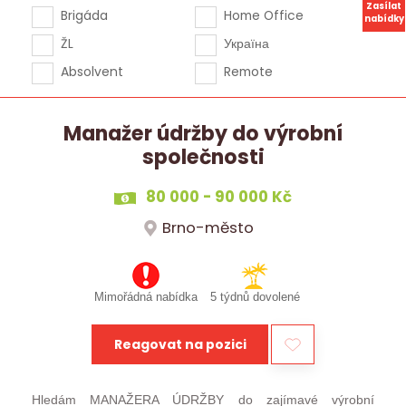
Zasílat
Brigáda
Home Office
nabídky
ŽL
Україна
Absolvent
Remote
Manažer údržby do výrobní
společnosti
80 000 - 90 000 Kč
Brno-město
Mimořádná nabídka
5 týdnů dovolené
Reagovat na pozici
Hledám MANAŽERA ÚDRŽBY do zajímavé výrobní