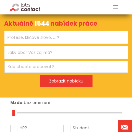
Aktuálně
1544
nabídek práce
Mzda
bez omezení
HPP
Student