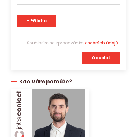
poskytnout třetím stranám.
Tým Jobs Contact se těší na spolupráci s Vámi!
Souhlasím se zpracováním
osobních údajů
Kdo Vám pomůže?