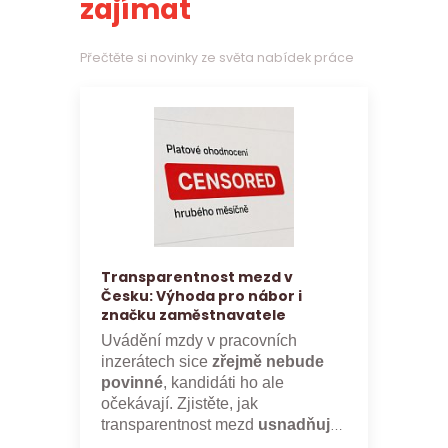
zajímat
Přečtěte si novinky ze světa nabídek práce
Transparentnost mezd v
Česku: Výhoda pro nábor i
značku zaměstnavatele
Uvádění mzdy v pracovních
inzerátech sice
zřejmě nebude
povinné
, kandidáti ho ale
očekávají. Zjistěte, jak
transparentnost mezd
usnadňuje
nábor a posiluje značku