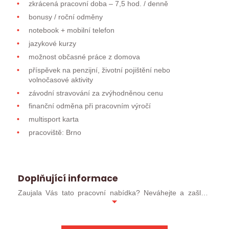
zkrácená pracovní doba – 7,5 hod. / denně
bonusy / roční odměny
notebook + mobilní telefon
jazykové kurzy
možnost občasné práce z domova
příspěvek na penzijní, životní pojištění nebo
volnočasové aktivity
závodní stravování za zvýhodněnou cenu
finanční odměna při pracovním výročí
multisport karta
pracoviště: Brno
Doplňující informace
Zaujala Vás tato pracovní nabídka? Neváhejte a zašlete
svůj profesní životopis ve formátu MS WORD (ideálně
.docx). Pokud jste již u nás absolvoval/a pohovor, můžete
kontaktovat přímo svého konzultanta.