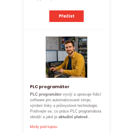
očekávat.
Přečíst
PLC programátor
PLC programátor
vyvíjí a upravuje řídicí
software pro automatizované stroje,
výrobní linky a průmyslové technologie.
Podívejte se, co práce PLC programátora
obnáší a jaké je
aktuální platové
ohodnocení
této profese.
Mzdy pod lupou