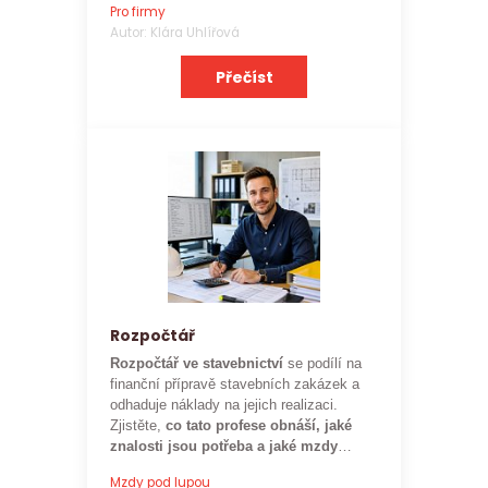
Pro firmy
zaměstnavatele.
Autor: Klára Uhlířová
Přečíst
Rozpočtář
Rozpočtář ve stavebnictví
se podílí na
finanční přípravě stavebních zakázek a
odhaduje náklady na jejich realizaci.
Zjistěte,
co tato profese obnáší, jaké
znalosti jsou potřeba a jaké mzdy
mohou rozpočtáři ve stavebnictví
Mzdy pod lupou