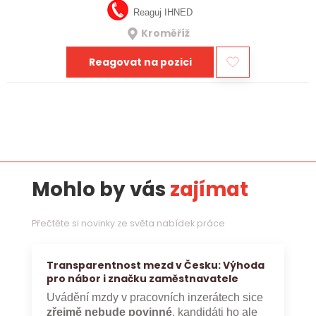
Reaguj IHNED
Kroměříž
Reagovat na pozici
Mohlo by vás
zajímat
Přečtěte si novinky ze světa nabídek práce
Transparentnost mezd v Česku: Výhoda
pro nábor i značku zaměstnavatele
Uvádění mzdy v pracovních inzerátech sice
zřejmě nebude povinné
, kandidáti ho ale