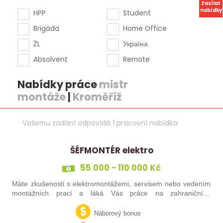
Zasílat
nabídky
HPP
Student
Brigáda
Home Office
ŽL
Україна
Absolvent
Remote
Nabídky práce
mistr
montáže
|
Kroměříž
Vašemu zadání odpovídá 1 pracovní nabídka:
ŠÉFMONTÉR elektro
55 000 - 110 000 Kč
Máte zkušenosti s elektromontážemi, servisem nebo vedením
montážních prací a láká Vás práce na zahraničních
projektech? Nebo jste šikovný elektrikář či elektromontér, který
už nechce být jen „řadový…
Náborový bonus