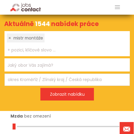
Aktuálně
1544
nabídek práce
×
mistr montáže
Mzda
bez omezení