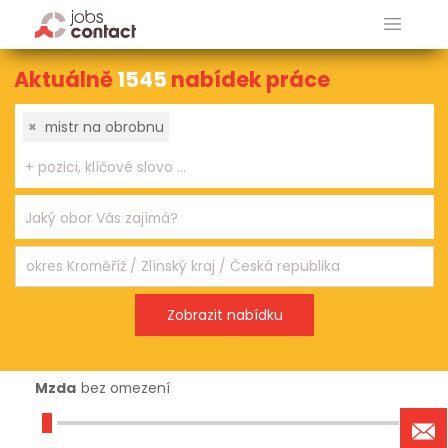
Aktuálně
1545
nabídek práce
×
mistr na obrobnu
Mzda
bez omezení