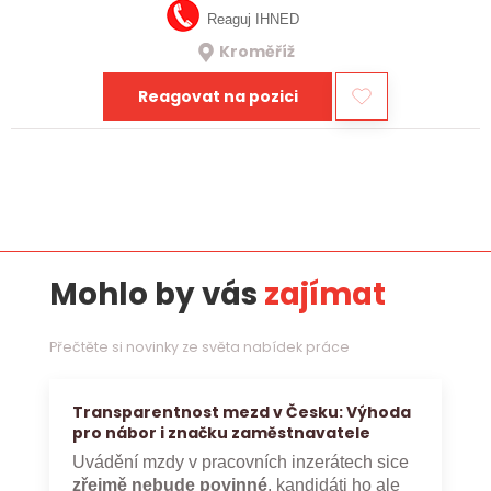
Reaguj IHNED
Kroměříž
Reagovat na pozici
Mohlo by vás
zajímat
Přečtěte si novinky ze světa nabídek práce
Transparentnost mezd v Česku: Výhoda
pro nábor i značku zaměstnavatele
Uvádění mzdy v pracovních inzerátech sice
zřejmě nebude povinné
, kandidáti ho ale