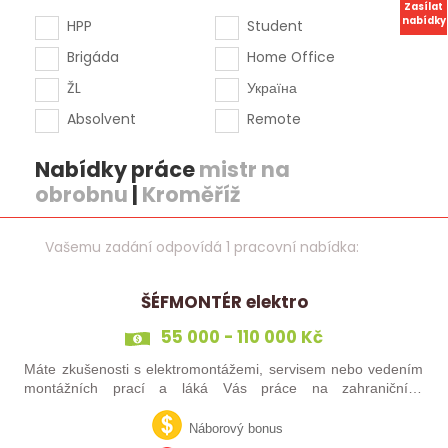
Zasílat
nabídky
HPP
Student
Brigáda
Home Office
ŽL
Україна
Absolvent
Remote
Nabídky práce
mistr na
obrobnu
|
Kroměříž
Vašemu zadání odpovídá 1 pracovní nabídka:
ŠÉFMONTÉR elektro
55 000 - 110 000 Kč
Máte zkušenosti s elektromontážemi, servisem nebo vedením
montážních prací a láká Vás práce na zahraničních
projektech? Nebo jste šikovný elektrikář či elektromontér, který
už nechce být jen „řadový…
Náborový bonus