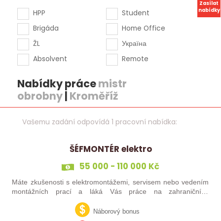
Zasílat
nabídky
HPP
Student
Brigáda
Home Office
ŽL
Україна
Absolvent
Remote
Nabídky práce
mistr
obrobny
|
Kroměříž
Vašemu zadání odpovídá 1 pracovní nabídka:
ŠÉFMONTÉR elektro
55 000 - 110 000 Kč
Máte zkušenosti s elektromontážemi, servisem nebo vedením
montážních prací a láká Vás práce na zahraničních
projektech? Nebo jste šikovný elektrikář či elektromontér, který
už nechce být jen „řadový…
Náborový bonus