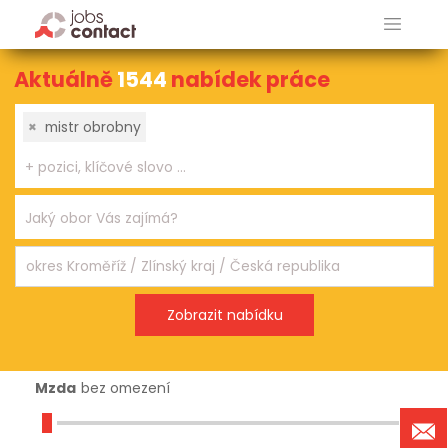
Aktuálně
1544
nabídek práce
×
mistr obrobny
Mzda
bez omezení