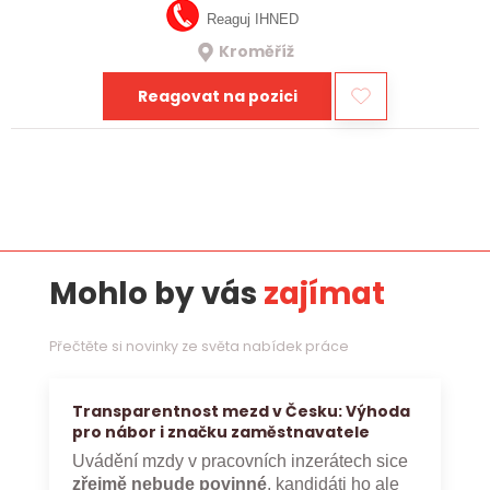
Reaguj IHNED
Kroměříž
Reagovat na pozici
Mohlo by vás
zajímat
Přečtěte si novinky ze světa nabídek práce
Transparentnost mezd v Česku: Výhoda
pro nábor i značku zaměstnavatele
Uvádění mzdy v pracovních inzerátech sice
zřejmě nebude povinné
, kandidáti ho ale