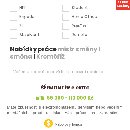
Zasílat
nabídky
HPP
Student
Brigáda
Home Office
ŽL
Україна
Absolvent
Remote
Nabídky práce
mistr směny 1
směna
|
Kroměříž
Vašemu zadání odpovídá 1 pracovní nabídka:
ŠÉFMONTÉR elektro
55 000 - 110 000 Kč
Máte zkušenosti s elektromontážemi, servisem nebo vedením
montážních prací a láká Vás práce na zahraničních
projektech? Nebo jste šikovný elektrikář či elektromontér, který
už nechce být jen „řadový…
Náborový bonus