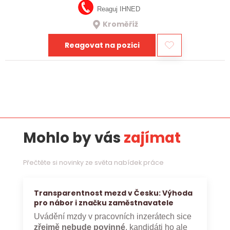
Reaguj IHNED
Kroměříž
Reagovat na pozici
Mohlo by vás
zajímat
Přečtěte si novinky ze světa nabídek práce
Transparentnost mezd v Česku: Výhoda
pro nábor i značku zaměstnavatele
Uvádění mzdy v pracovních inzerátech sice
zřejmě nebude povinné
, kandidáti ho ale