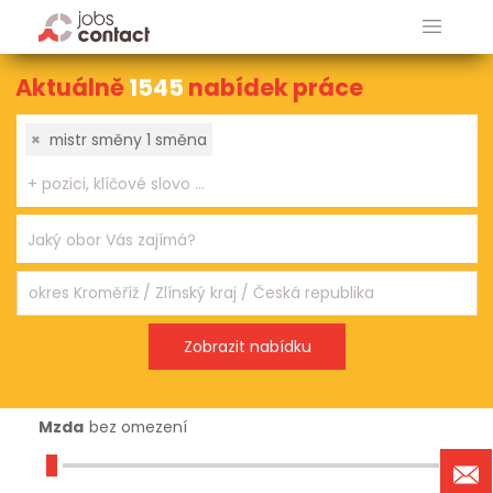
Aktuálně
1545
nabídek práce
×
mistr směny 1 směna
Mzda
bez omezení