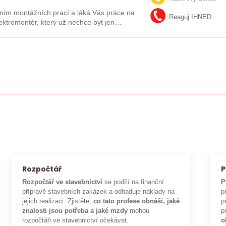
ním montážních prací a láká Vás práce na
Reaguj IHNED
lektromontér, který už nechce být jen
Rozpočtář
P
Rozpočtář ve stavebnictví
se podílí na finanční
P
přípravě stavebních zakázek a odhaduje náklady na
p
jejich realizaci. Zjistěte,
co tato profese obnáší, jaké
p
znalosti jsou potřeba a jaké mzdy
mohou
p
rozpočtáři ve stavebnictví očekávat.
o