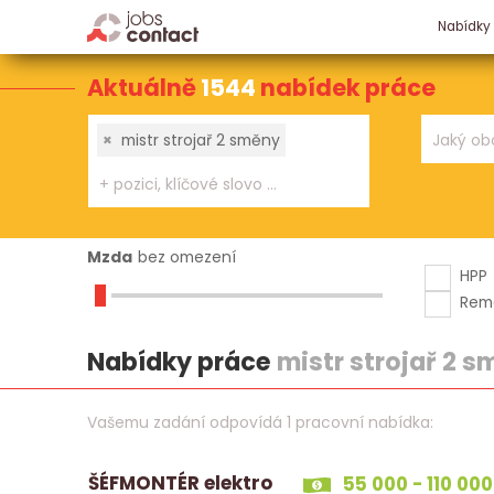
Nabídky
Aktuálně
1544
nabídek práce
×
mistr strojař 2 směny
Mzda
bez omezení
HPP
Rem
Nabídky práce
mistr strojař 2 
Vašemu zadání odpovídá 1 pracovní nabídka:
ŠÉFMONTÉR elektro
55 000 - 110 000