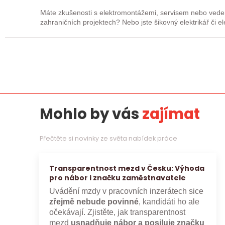
Máte zkušenosti s elektromontážemi, servisem nebo vede
zahraničních projektech? Nebo jste šikovný elektrikář či e
„řadový…
Mohlo by vás
zajímat
Přečtěte si novinky ze světa nabídek práce
Transparentnost mezd v Česku: Výhoda
pro nábor i značku zaměstnavatele
Uvádění mzdy v pracovních inzerátech sice
zřejmě nebude povinné
, kandidáti ho ale
očekávají. Zjistěte, jak transparentnost
mezd
usnadňuje nábor a posiluje značku