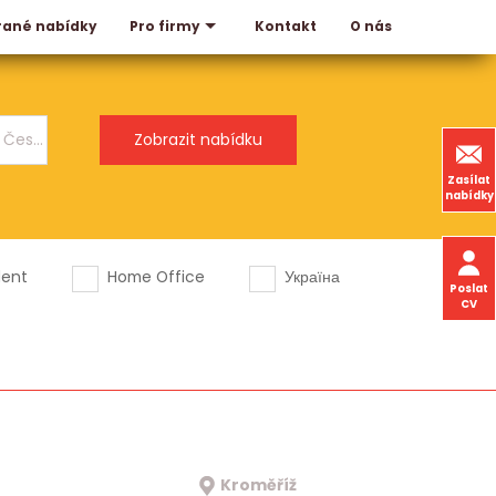
rané nabídky
Kontakt
O nás
Pro firmy
Zasílat
nabídky
dent
Home Office
Україна
Poslat
CV
Kroměříž