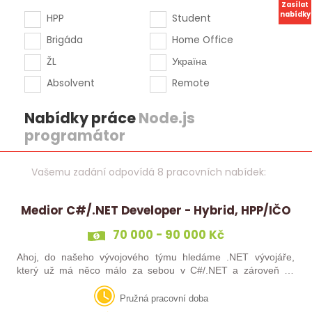
Zasílat
nabídky
HPP
Student
Brigáda
Home Office
ŽL
Україна
Absolvent
Remote
Nabídky práce
Node.js
programátor
Vašemu zadání odpovídá 8 pracovních nabídek:
Medior C#/.NET Developer - Hybrid, HPP/IČO
70 000 - 90 000 Kč
Ahoj, do našeho vývojového týmu hledáme .NET vývojáře,
který už má něco málo za sebou v C#/.NET a zároveň se
neztratí ve webových technologiích. Hledáme někoho, koho
baví navrhovat moderní řešení,…
Pružná pracovní doba