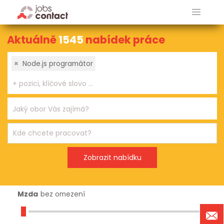
Aktuálně
1545
nabídek práce
×
Node.js programátor
Mzda
bez omezení