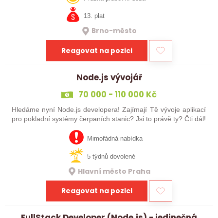
13. plat
Brno-město
Reagovat na pozici
Node.js vývojář
70 000 - 110 000 Kč
Hledáme nyní Node.js developera! Zajímají Tě vývoje aplikací
pro pokladní systémy čerpaních stanic? Jsi to právě ty? Čti dál!
Mimořádná nabídka
5 týdnů dovolené
Hlavní město Praha
Reagovat na pozici
FullStack Developer (Node.js) - jedinečná