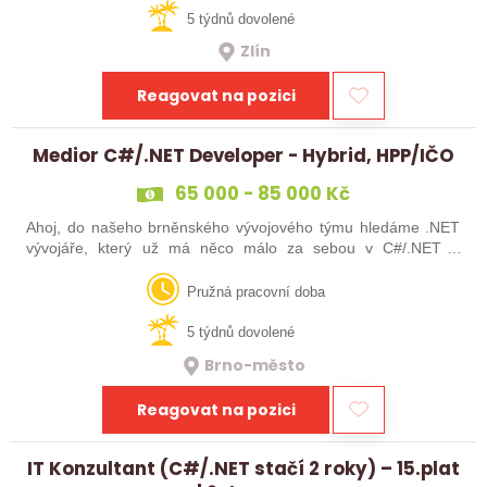
5 týdnů dovolené
Zlín
Reagovat na pozici
Medior C#/.NET Developer - Hybrid, HPP/IČO
65 000 - 85 000 Kč
Ahoj, do našeho brněnského vývojového týmu hledáme .NET
vývojáře, který už má něco málo za sebou v C#/.NET a
zároveň se neztratí ve webových technologiích. Hledáme
někoho, koho baví navrhovat…
Pružná pracovní doba
5 týdnů dovolené
Brno-město
Reagovat na pozici
IT Konzultant (C#/.NET stačí 2 roky) – 15.plat