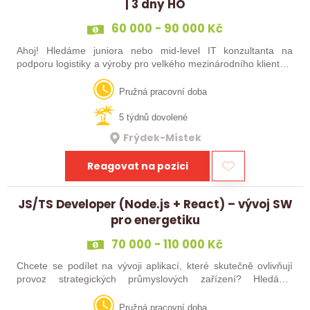
| 3 dny HO
60 000 - 90 000 Kč
Ahoj! Hledáme juniora nebo mid-level IT konzultanta na
podporu logistiky a výroby pro velkého mezinárodního klienta v
automobilce. Máš aspoň 2 roky praxe s C#? Tak to zvládneš!
Pružná pracovní doba
5 týdnů dovolené
Frýdek-Místek
Reagovat na pozici
JS/TS Developer (Node.js + React) – vývoj SW
pro energetiku
70 000 - 110 000 Kč
Chcete se podílet na vývoji aplikací, které skutečně ovlivňují
provoz strategických průmyslových zařízení? Hledáme
zkušeného vývojáře, který nechce kódovat jen krátkodobé
projekty, ale tvořit…
Pružná pracovní doba