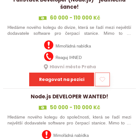
šance!
60 000 - 110 000 Kč
Hledáme nového kolegu do divize, která se řadí mezi největší
dodavatele software pro čerpací stanice. Mimo to se
zabýváme řešením IT infrastruktury včetně cybersecurity,
vývojem komplexních…
Mimořádná nabídka
Reaguj IHNED
Hlavní město Praha
Reagovat na pozici
Node.js DEVELOPER WANTED!
50 000 - 110 000 Kč
Hledáme nového kolegu do společnosti, která se řadí mezi
největší dodavatele software pro čerpací stanice. Mimo to se
zabýváme řešením IT infrastruktury včetně cybersecurity,
vývojem komplexních…
Mimořádná nabídka