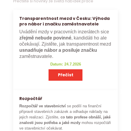
Přečtěte si novinky ze světa nabídek práce
Transparentnost mezd v Česku: Výhoda
pro nábor i značku zaměstnavatele
Uvádění mzdy v pracovních inzerátech sice
zřejmě nebude povinné
, kandidáti ho ale
očekávají. Zjistěte, jak transparentnost mezd
usnadňuje nábor a posiluje značku
zaměstnavatele.
Datum: 24.7.2026
Přečíst
Rozpočtář
Rozpočtář ve stavebnictví
se podílí na finanční
přípravě stavebních zakázek a odhaduje náklady na
jejich realizaci. Zjistěte,
co tato profese obnáší, jaké
znalosti jsou potřeba a jaké mzdy
mohou rozpočtáři
ve stavebnictví očekávat.