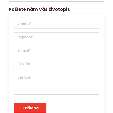
pracovní nabídku.
Pošlete nám Váš životopis
Jobs Contact Personal, s.r.o. se sídlem v Brně, Křenová
531/69a, IČ:17181879 (dále jen Jobs Contact) bude Vaše
osobní údaje (životopis, případně další materiály)
zpracovávat v souladu se Zákonem o ochraně osobních
údajů 110/2019 Sb. a v souladu s Obecným nařízením o
ochraně osobních údajů (EU) 2016/679, a to výhradně za
účelem prezentace potenciálním zaměstnavatelům a
zprostředkování zaměstnání. Jobs Contact je pracovní
agentura s platným povolením Generálního ředitelství
Úřadu práce ČR a osobní údaje může v souladu s účelem
poskytnout třetím stranám.
Tým Jobs Contact se těší na spolupráci s Vámi!