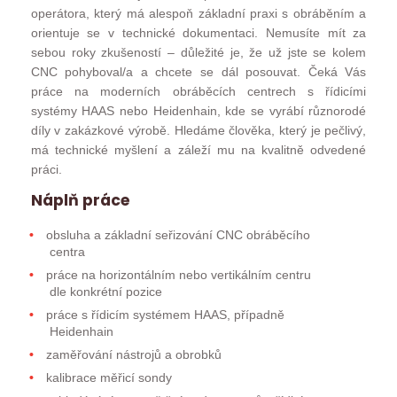
operátora, který má alespoň základní praxi s obráběním a
orientuje se v technické dokumentaci. Nemusíte mít za
sebou roky zkušeností – důležité je, že už jste se kolem
CNC pohyboval/a a chcete se dál posouvat. Čeká Vás
práce na moderních obráběcích centrech s řídicími
systémy HAAS nebo Heidenhain, kde se vyrábí různorodé
díly v zakázkové výrobě. Hledáme člověka, který je pečlivý,
má technické myšlení a záleží mu na kvalitně odvedené
práci.
Náplň práce
obsluha a základní seřizování CNC obráběcího
centra
práce na horizontálním nebo vertikálním centru
dle konkrétní pozice
práce s řídicím systémem HAAS, případně
Heidenhain
zaměřování nástrojů a obrobků
kalibrace měřicí sondy