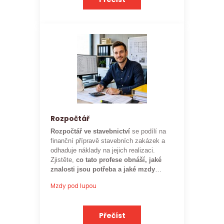
Rozpočtář
Rozpočtář ve stavebnictví
se podílí na
finanční přípravě stavebních zakázek a
odhaduje náklady na jejich realizaci.
Zjistěte,
co tato profese obnáší, jaké
znalosti jsou potřeba a jaké mzdy
mohou rozpočtáři ve stavebnictví
Mzdy pod lupou
očekávat.
Přečíst