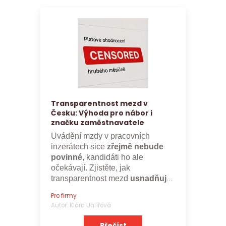
Transparentnost mezd v
Česku: Výhoda pro nábor i
značku zaměstnavatele
Uvádění mzdy v pracovních
inzerátech sice
zřejmě nebude
povinné
, kandidáti ho ale
očekávají. Zjistěte, jak
transparentnost mezd
usnadňuje
nábor a posiluje značku
Pro firmy
zaměstnavatele.
Autor: Klára Uhlířová
Přečíst