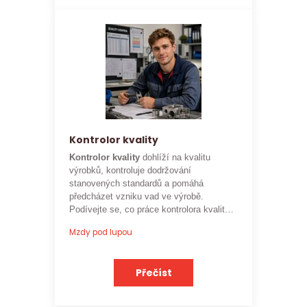
Kontrolor kvality
Kontrolor kvality
dohlíží na kvalitu
výrobků, kontroluje dodržování
stanovených standardů a pomáhá
předcházet vzniku vad ve výrobě.
Podívejte se, co práce kontrolora kvality
obnáší a jaké je
aktuální platové
Mzdy pod lupou
ohodnocení této profese
.
Přečíst