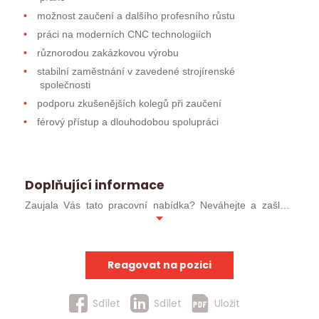
možnost zaučení a dalšího profesního růstu
práci na moderních CNC technologiích
různorodou zakázkovou výrobu
stabilní zaměstnání v zavedené strojírenské
společnosti
podporu zkušenějších kolegů při zaučení
férový přístup a dlouhodobou spolupráci
Doplňující informace
Zaujala Vás tato pracovní nabídka? Neváhejte a zašlete
svůj profesní životopis ve formátu MS WORD (ideálně
.docx). Pokud jste již u nás absolvoval/a pohovor, můžete
kontaktovat přímo svého konzultanta.
Reagovat na pozici
Uchazeče, kteří postoupí do užšího kola, budeme
kontaktovat obratem. Ostatní uchazeče budeme
Sdílet
Sdílet
Uložit
kontaktovat v případě, že pro ně nalezneme jinou vhodnou