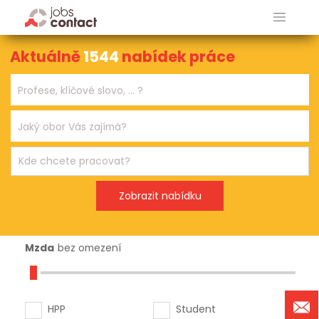
Aktuálně
1544
nabídek práce
Mzda
bez omezení
HPP
Student