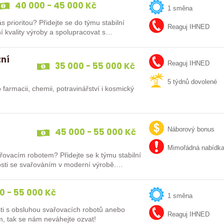
40 000 - 45 000 Kč
1 směna
e do týmu stabilní
Reaguj IHNED
ní kvality výroby a spolupracovat s…
zní
35 000 - 55 000 Kč
Reaguj IHNED
5 týdnů dovolené
 farmacii, chemii, potravinářství i kosmický
45 000 - 55 000 Kč
Náborový bonus
Mimořádná nabídk
řovacím robotem? Přidejte se k týmu stabilní
enosti se svařováním v moderní výrobě.…
0 - 55 000 Kč
1 směna
ti s obsluhou svařovacích robotů anebo
Reaguj IHNED
m, tak se nám neváhejte ozvat!