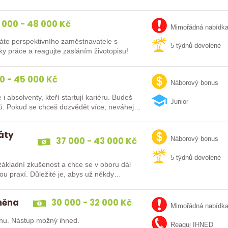
 000 - 48 000 Kč
Mimořádná nabídk
áte perspektivního zaměstnavatele s
5 týdnů dovolené
y práce a reagujte zasláním životopisu!
0 - 45 000 Kč
Náborový bonus
lventy, kteří startují kariéru. Budeš
Junior
vybaven moderním pracovním místem a spoustou benefitů. Pokud se chceš dozvědět více, neváhej…
dáty
37 000 - 43 000 Kč
Náborový bonus
5 týdnů dovolené
ákladní zkušenost a chce se v oboru dál
směna
30 000 - 32 000 Kč
Mimořádná nabídk
nu. Nástup možný ihned.
Reaguj IHNED