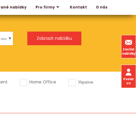
rané nabídky
Kontakt
O nás
Pro firmy
0 km
Zasílat
nabídky
Poslat
dent
Home Office
Україна
CV