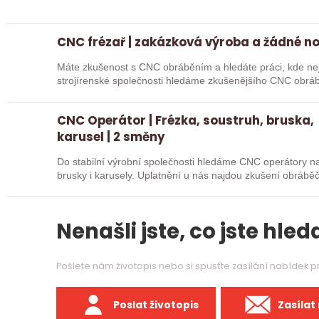
CNC frézař | zakázková výroba a žádné n
Máte zkušenost s CNC obráběním a hledáte práci, kde nejd
strojírenské společnosti hledáme zkušenějšího CNC obráb
na…
CNC Operátor | Frézka, soustruh, bruska,
karusel | 2 směny
Do stabilní výrobní společnosti hledáme CNC operátory na 
brusky i karusely. Uplatnění u nás najdou zkušení obráběč
Nenašli jste, co jste hleda
Pošlete nám životopis nebo si spusťte zasílání nabídek 
Poslat životopis
Zasílat