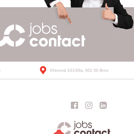
5
Křenová 531/69a, 602 00 Brno