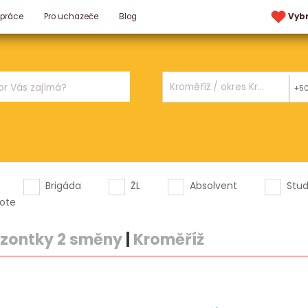
 práce
Pro uchazeče
Blog
Vyb
+5
Brigáda
ŽL
Absolvent
Stu
ote
izontky 2 směny
|
Kroměříž