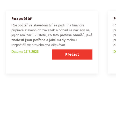
Rozpočtář
P
Rozpočtář ve stavebnictví
se podílí na finanční
P
přípravě stavebních zakázek a odhaduje náklady na
p
jejich realizaci. Zjistěte,
co tato profese obnáší, jaké
p
znalosti jsou potřeba a jaké mzdy
mohou
p
rozpočtáři ve stavebnictví očekávat.
o
Datum: 17.7.2026
D
Přečíst