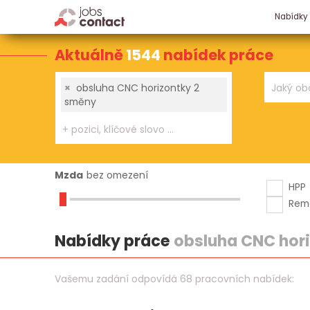
Nabídky
Aktuálně
1544
nabídek práce
×
obsluha CNC horizontky 2
směny
Mzda
bez omezení
HPP
Rem
Nabídky práce
obsluha CNC hor
Vašemu zadání odpovídá 68 pracovních nabídek: