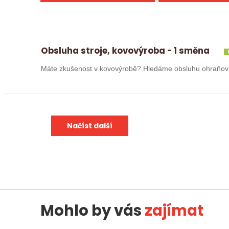
Obsluha stroje, kovovýroba - 1 směna
Načíst další
Mohlo by vás
zajímat