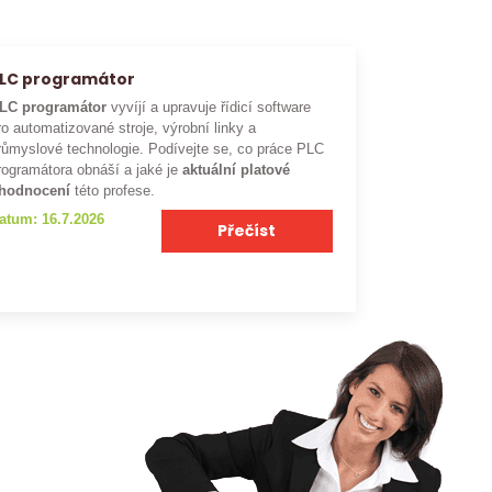
LC programátor
LC programátor
vyvíjí a upravuje řídicí software
ro automatizované stroje, výrobní linky a
růmyslové technologie. Podívejte se, co práce PLC
rogramátora obnáší a jaké je
aktuální platové
hodnocení
této profese.
atum: 16.7.2026
Přečíst