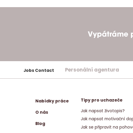
Personální agentura
Jobs Contact
Tipy pro uchazeče
Nabídky práce
Jak napsat životopis?
O nás
Jak napsat motivační dop
Blog
Jak se připravit na pohov