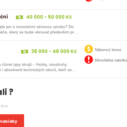
oční
40 000 - 50 000 Kč
e jen o monotónní sériovou výrobu? Do
ěče, který se bude věnovat především práci
38 000 - 48 000 Kč
Náborový bonus
Mimořádná nabídk
různé typy strojů – frézky, soustruhy,
i i absolventi technických oborů, kteří se…
li ?
práce
 nabídky