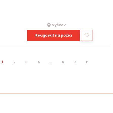
Vyškov
Reagovat na pozici
2
3
4
...
6
7
⯈
1