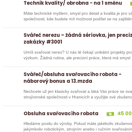
Technik kvality/ obrobna - na 1 směnu
Máte technické myšlení, smysl pro detail a kvalita je pro vás prioritou? Přidejte s
společnosti, kde budete mít možnost podílet se na zajiště
Svářeč nerezu – žádná sériovka, jen preci
zakázky #3001
Umíš svařovat nerez? U nás tě čekají unikátní projekty pro
výzkum. Žádná rutina, ale precizní práce, která má smysl.
Svářeč/obsluha svařovacího robota -
náborový bonus a 13.mzda
Nechcete už jen klasicky svařovat a láká Vás práce se sva
strojírenské společnosti v Hranicích a využijte své zkuš
Obsluha svařovacího robota
45 00
Hledáme posilu do výroby. Pokud máte jakékoliv zkušenos
jakýmkoliv robotickým, strojním anebo i ručním svařování