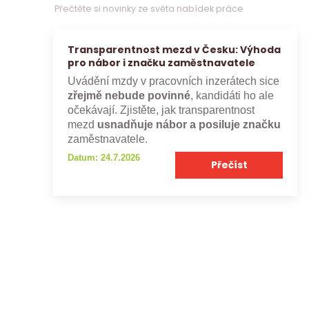
Přečtěte si novinky ze světa nabídek práce
Transparentnost mezd v Česku: Výhoda
pro nábor i značku zaměstnavatele
Uvádění mzdy v pracovních inzerátech sice
zřejmě nebude povinné
, kandidáti ho ale
očekávají. Zjistěte, jak transparentnost
mezd
usnadňuje nábor a posiluje značku
zaměstnavatele.
Datum: 24.7.2026
Přečíst