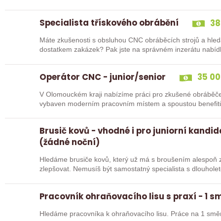
Specialista třískového obrábění
38
Máte zkušenosti s obsluhou CNC obráběcích strojů a hled
dostatkem zakázek? Pak jste na správném inzerátu nabídk
Operátor CNC - junior/senior
35 00
V Olomouckém kraji nabízíme práci pro zkušené obráběče i abso
Brusič kovů - vhodné i pro juniorní kandi
(žádné noční)
Hledáme brusiče kovů, který už má s broušením alespoň z
zlepšovat. Nemusíš být samostatný specialista s dlouholetou praxí. Důležité je, abys už někdy
pracoval…
Pracovník ohraňovacího lisu s praxí - 1 
Hledáme pracovníka k ohraňovacího lisu. Práce na 1 smě