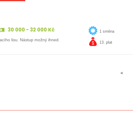
30 000 - 32 000 Kč
1 směna
Máte zkušenost v kovovýrobě? Hledáme obsluhu ohraňovacího lisu. Nástup možný ihned.
13. plat
⯇