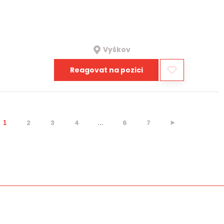
Vyškov
Reagovat na pozici
2
3
4
...
6
7
⯈
1