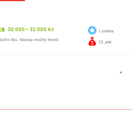
30 000 - 32 000 Kč
1 směna
Máte zkušenost v kovovýrobě? Hledáme obsluhu ohraňovacího lisu. Nástup možný ihned.
13. plat
⯇