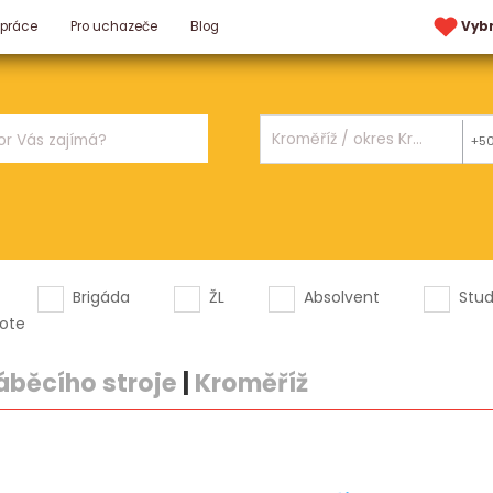
 práce
Pro uchazeče
Blog
Vyb
+5
Brigáda
ŽL
Absolvent
Stu
ote
áběcího stroje
|
Kroměříž