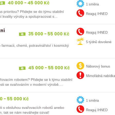
40 000 - 45 000 Kč
1 směna
e do týmu stabilní
Reaguj IHNED
ní kvality výroby a spolupracovat s…
zní
35 000 - 55 000 Kč
Reaguj IHNED
5 týdnů dovolené
 farmacii, chemii, potravinářství i kosmický
45 000 - 55 000 Kč
Náborový bonus
Mimořádná nabídk
řovacím robotem? Přidejte se k týmu stabilní
enosti se svařováním v moderní výrobě.…
0 - 55 000 Kč
1 směna
ti s obsluhou svařovacích robotů anebo
Reaguj IHNED
m, tak se nám neváhejte ozvat!