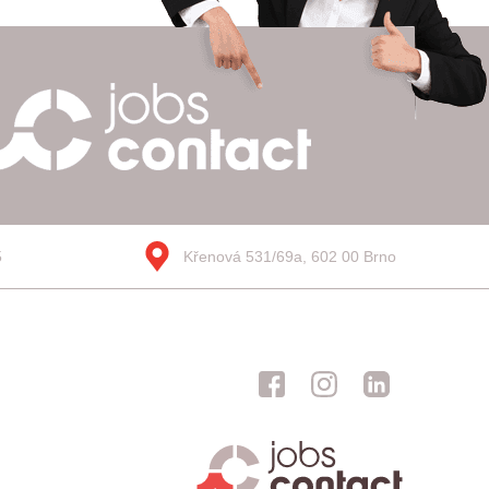
5
Křenová 531/69a, 602 00 Brno