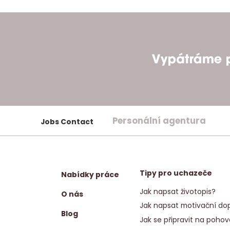
Personální agentura
Jobs Contact
Tipy pro uchazeče
Nabídky práce
Jak napsat životopis?
O nás
Jak napsat motivační dop
Blog
Jak se připravit na pohov