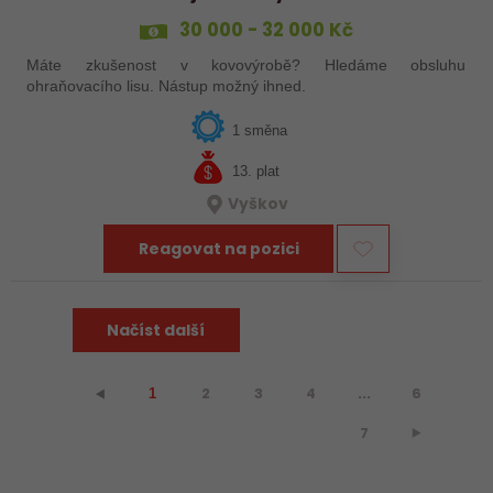
30 000 - 32 000 Kč
Máte zkušenost v kovovýrobě? Hledáme obsluhu
ohraňovacího lisu. Nástup možný ihned.
1 směna
13. plat
Vyškov
Reagovat na pozici
Načíst další
2
3
4
...
6
⯇
1
7
⯈