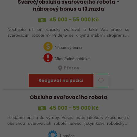
Svářeč/obsluha svařovacího robota -
náborový bonus a 13.mzda
45 000 - 55 000 Kč
Nechcete už jen klasicky svařovat a láká Vás práce se
svařovacím robotem? Přidejte se k týmu stabilní strojírenské
společnosti v Hranicích a využijte své zkušenosti se
svařováním v moderní výrobě.…
Náborový bonus
Mimořádná nabídka
Přerov
Reagovat na pozici
Obsluha svařovacího robota
45 000 - 55 000 Kč
Hledáme posilu do výroby. Pokud máte jakékoliv zkušenosti s
obsluhou svařovacích robotů anebo jakýmkoliv robotickým,
strojním anebo i ručním svařováním, tak se nám neváhejte
ozvat!
1 směna