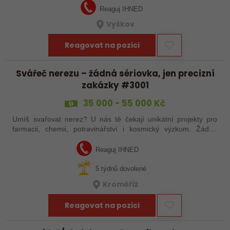
Reaguj IHNED
Vyškov
Reagovat na pozici
Svářeč nerezu – žádná sériovka, jen precizní
zakázky #3001
35 000 - 55 000 Kč
Umíš svařovat nerez? U nás tě čekají unikátní projekty pro
farmacii, chemii, potravinářství i kosmický výzkum. Žádná
rutina, ale precizní práce, která má smysl.
Reaguj IHNED
5 týdnů dovolené
Kroměříž
Reagovat na pozici