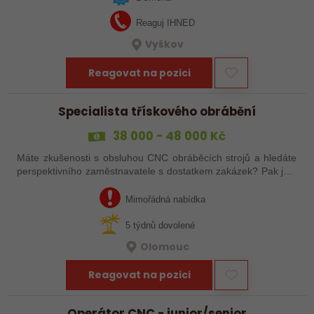
Reaguj IHNED
Vyškov
Reagovat na pozici
Specialista třískového obrábění
38 000 - 48 000 Kč
Máte zkušenosti s obsluhou CNC obráběcích strojů a hledáte
perspektivního zaměstnavatele s dostatkem zakázek? Pak jste
na správném inzerátu nabídky práce a reagujte zasláním
životopisu!
Mimořádná nabídka
5 týdnů dovolené
Olomouc
Reagovat na pozici
Operátor CNC - junior/senior