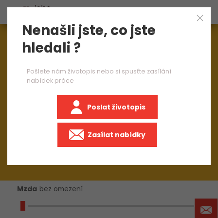
Nenašli jste, co jste
Aktuálně
1544
nabídek práce
hledali ?
×
obsluha CNC obráběcího stroje
Pošlete nám životopis nebo si spusťte zasílání
nabídek práce
Poslat životopis
+50 km
Zasílat nabídky
Mzda
bez omezení