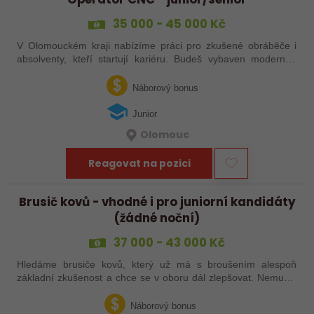
35 000 - 45 000 Kč
V Olomouckém kraji nabízíme práci pro zkušené obráběče i
absolventy, kteří startují kariéru. Budeš vybaven moderním
pracovním místem a spoustou benefitů. Pokud se chceš
dozvědět více, neváhej…
Náborový bonus
Junior
Olomouc
Reagovat na pozici
Brusič kovů - vhodné i pro juniorní kandidáty
(žádné noční)
37 000 - 43 000 Kč
Hledáme brusiče kovů, který už má s broušením alespoň
základní zkušenost a chce se v oboru dál zlepšovat. Nemusíš
být samostatný specialista s dlouholetou praxí. Důležité je,
abys už někdy pracoval…
Náborový bonus