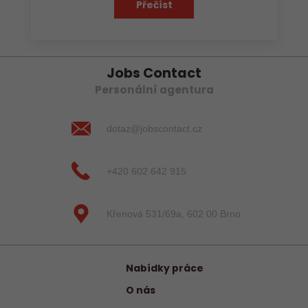
Přečíst
Jobs Contact
Personální agentura
dotaz@jobscontact.cz
+420 602 642 915
Křenová 531/69a, 602 00 Brno
Nabídky práce
O nás