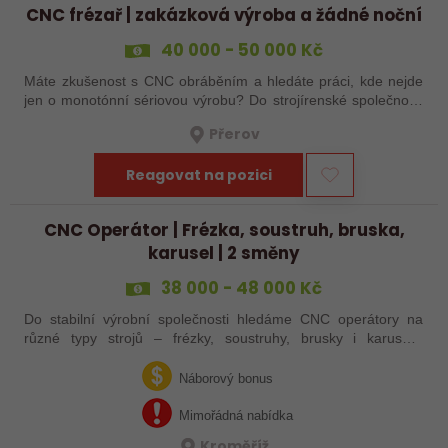
CNC frézař | zakázková výroba a žádné noční
40 000 - 50 000 Kč
Máte zkušenost s CNC obráběním a hledáte práci, kde nejde
jen o monotónní sériovou výrobu? Do strojírenské společnosti
hledáme zkušenějšího CNC obráběče, který se bude věnovat
Přerov
především práci na…
Reagovat na pozici
CNC Operátor | Frézka, soustruh, bruska,
karusel | 2 směny
38 000 - 48 000 Kč
Do stabilní výrobní společnosti hledáme CNC operátory na
různé typy strojů – frézky, soustruhy, brusky i karusely.
Uplatnění u nás najdou zkušení obráběči i absolventi
technických oborů, kteří se…
Náborový bonus
Mimořádná nabídka
Kroměříž