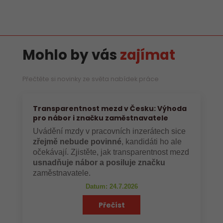
Mohlo by vás
zajímat
Přečtěte si novinky ze světa nabídek práce
Transparentnost mezd v Česku: Výhoda
pro nábor i značku zaměstnavatele
Uvádění mzdy v pracovních inzerátech sice
zřejmě nebude povinné
, kandidáti ho ale
očekávají. Zjistěte, jak transparentnost mezd
usnadňuje nábor a posiluje značku
zaměstnavatele.
Datum: 24.7.2026
Přečíst