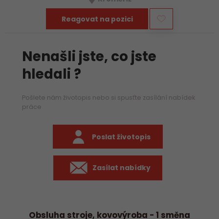
Reagovat na pozici
Nenašli jste, co jste
hledali ?
Pošlete nám životopis nebo si spusťte zasílání nabídek
práce
Poslat životopis
Zasílat nabídky
Obsluha stroje, kovovýroba - 1 směna