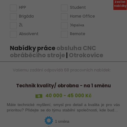
Zasílat
nabídky
HPP
Student
Brigáda
Home Office
ŽL
Україна
Absolvent
Remote
Nabídky práce
obsluha CNC
obráběcího stroje
|
Otrokovice
Vašemu zadání odpovídá 68 pracovních nabídek:
Technik kvality/ obrobna - na 1 směnu
40 000 - 45 000 Kč
Máte technické myšlení, smysl pro detail a kvalita je pro vás
prioritou? Přidejte se do týmu stabilní společnosti, kde budete
mít možnost podílet se na zajištění kvality výroby a
spolupracovat s…
1 směna