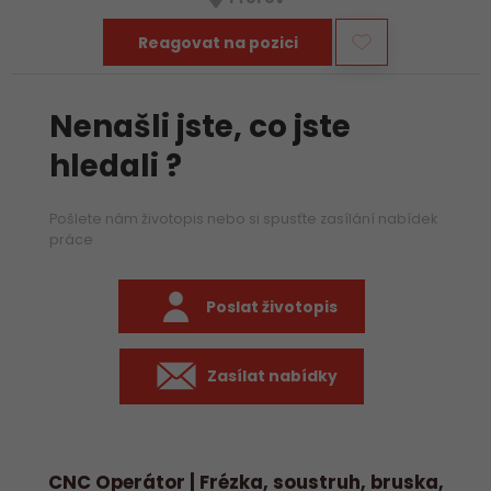
především práci na…
Reagovat na pozici
Nenašli jste, co jste
hledali ?
Pošlete nám životopis nebo si spusťte zasílání nabídek
práce
Poslat životopis
Zasílat nabídky
CNC Operátor | Frézka, soustruh, bruska,