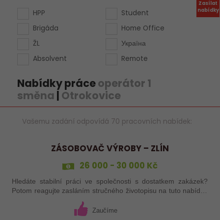
Zasílat
nabídky
HPP
Student
Brigáda
Home Office
ŽL
Україна
Absolvent
Remote
Nabídky práce
operátor 1
směna
|
Otrokovice
Vašemu zadání odpovídá 70 pracovních nabídek:
ZÁSOBOVAČ VÝROBY – ZLÍN
26 000 - 30 000 Kč
Hledáte stabilní práci ve společnosti s dostatkem zakázek?
Potom reagujte zasláním stručného životopisu na tuto nabídku
práce!
Zaučíme