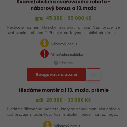
Svářeč/obsluha svařovacího robota -
náborový bonus a 13.mzda
45 000 - 55 000 Kč
Nechcete už jen klasicky svařovat a láká Vás práce se
svařovacím robotem? Přidejte se k týmu stabilní strojírenské
společnosti v Hranicích a využijte své zkušenosti se
svařováním v moderní výrobě.…
Náborový bonus
Mimořádná nabídka
Přerov
Reagovat na pozici
Hledáme montéra | 13. mzda, prémie
28 000 - 33 000 Kč
Hledáme šikovného montéra, který se nebojí manuální práce a
rád pracuje s technikou. Vaším úkolem bude montáž regálů,
dopravníků a autonomních vozíků (VZV) podle výkresů.
Nabízíme stabilní práci u…
Náborový bonus