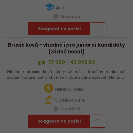
Junior
Olomouc
Reagovat na pozici
Brusič kovů - vhodné i pro juniorní kandidáty
(žádné noční)
37 000 - 43 000 Kč
Hledáme brusiče kovů, který už má s broušením alespoň
základní zkušenost a chce se v oboru dál zlepšovat. Nemusíš
být samostatný specialista s dlouholetou praxí. Důležité je,
abys už někdy pracoval…
Náborový bonus
5 týdnů dovolené
Kroměříž
Reagovat na pozici