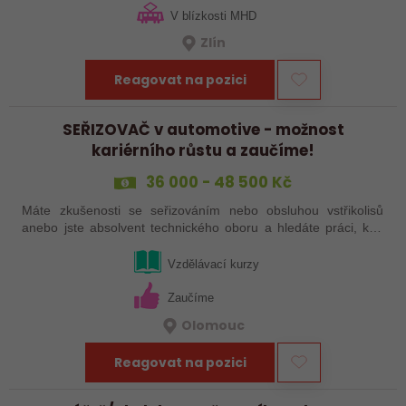
V blízkosti MHD
Zlín
Reagovat na pozici
SEŘIZOVAČ v automotive - možnost
kariérního růstu a zaučíme!
36 000 - 48 500 Kč
Máte zkušenosti se seřizováním nebo obsluhou vstřikolisů
anebo jste absolvent technického oboru a hledáte práci, kde
se budete moci dále rozvíjet? Baví Vás technika, hledání
řešení a práce přímo ve…
Vzdělávací kurzy
Zaučíme
Olomouc
Reagovat na pozici