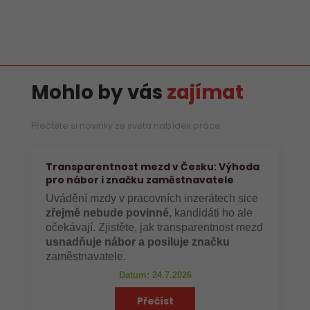
Mohlo by vás
zajímat
Přečtěte si novinky ze světa nabídek práce
Transparentnost mezd v Česku: Výhoda
pro nábor i značku zaměstnavatele
Uvádění mzdy v pracovních inzerátech sice
zřejmě nebude povinné
, kandidáti ho ale
očekávají. Zjistěte, jak transparentnost mezd
usnadňuje nábor a posiluje značku
zaměstnavatele.
Datum: 24.7.2026
Přečíst