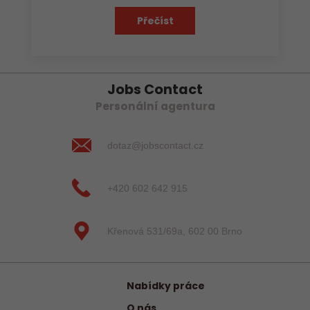
Přečíst
Jobs Contact
Personální agentura
dotaz@jobscontact.cz
+420 602 642 915
Křenová 531/69a, 602 00 Brno
Nabídky práce
O nás