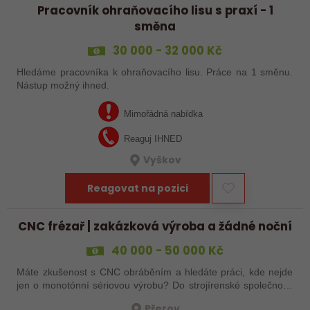
Pracovník ohraňovacího lisu s praxí - 1
směna
30 000 - 32 000 Kč
Hledáme pracovníka k ohraňovacího lisu. Práce na 1 směnu.
Nástup možný ihned.
Mimořádná nabídka
Reaguj IHNED
Vyškov
Reagovat na pozici
CNC frézař | zakázková výroba a žádné noční
40 000 - 50 000 Kč
Máte zkušenost s CNC obráběním a hledáte práci, kde nejde
jen o monotónní sériovou výrobu? Do strojírenské společnosti
hledáme zkušenějšího CNC obráběče, který se bude věnovat
Přerov