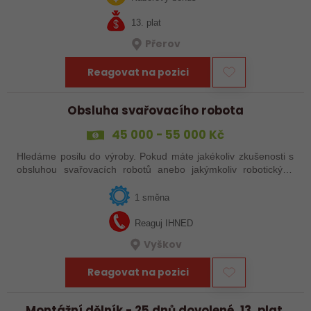
13. plat
Přerov
Reagovat na pozici
Obsluha svařovacího robota
45 000 - 55 000 Kč
Hledáme posilu do výroby. Pokud máte jakékoliv zkušenosti s
obsluhou svařovacích robotů anebo jakýmkoliv robotickým,
strojním anebo i ručním svařováním, tak se nám neváhejte
ozvat!
1 směna
Reaguj IHNED
Vyškov
Reagovat na pozici
Montážní dělník - 25 dnů dovolené, 13. plat,