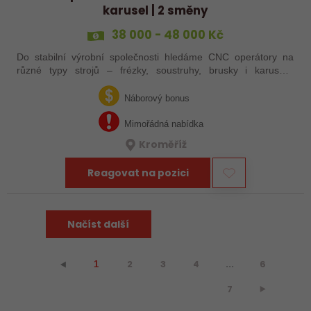
karusel | 2 směny
38 000 - 48 000 Kč
Do stabilní výrobní společnosti hledáme CNC operátory na
různé typy strojů – frézky, soustruhy, brusky i karusely.
Uplatnění u nás najdou zkušení obráběči i absolventi
technických oborů, kteří se…
Náborový bonus
Mimořádná nabídka
Kroměříž
Reagovat na pozici
Načíst další
2
3
4
...
6
⯇
1
7
⯈