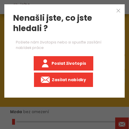
Nenašli jste, co jste
Aktuálně
1545
nabídek práce
hledali ?
×
operátor 1 směna
Pošlete nám životopis nebo si spusťte zasílání
nabídek práce
Poslat životopis
+50 km
Zasílat nabídky
Mzda
bez omezení