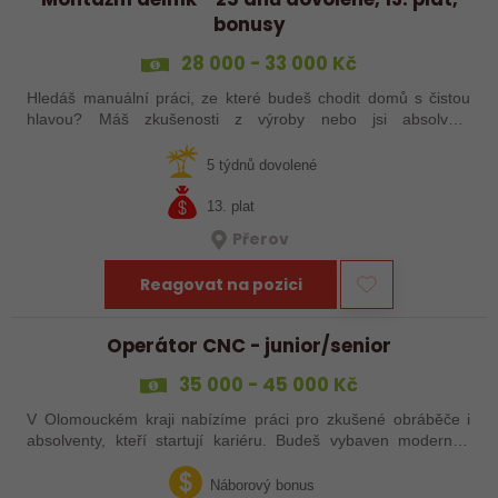
bonusy
28 000 - 33 000 Kč
Hledáš manuální práci, ze které budeš chodit domů s čistou
hlavou? Máš zkušenosti z výroby nebo jsi absolvent
strojírenského oboru? Tak neváhej a pošli mi životopis!
5 týdnů dovolené
13. plat
Přerov
Reagovat na pozici
Operátor CNC - junior/senior
35 000 - 45 000 Kč
V Olomouckém kraji nabízíme práci pro zkušené obráběče i
absolventy, kteří startují kariéru. Budeš vybaven moderním
pracovním místem a spoustou benefitů. Pokud se chceš
dozvědět více, neváhej…
Náborový bonus