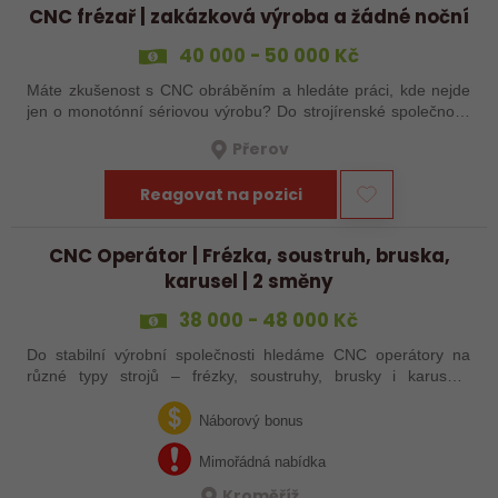
CNC frézař | zakázková výroba a žádné noční
40 000 - 50 000 Kč
Máte zkušenost s CNC obráběním a hledáte práci, kde nejde
jen o monotónní sériovou výrobu? Do strojírenské společnosti
hledáme zkušenějšího CNC obráběče, který se bude věnovat
Přerov
především práci na…
Reagovat na pozici
CNC Operátor | Frézka, soustruh, bruska,
karusel | 2 směny
38 000 - 48 000 Kč
Do stabilní výrobní společnosti hledáme CNC operátory na
různé typy strojů – frézky, soustruhy, brusky i karusely.
Uplatnění u nás najdou zkušení obráběči i absolventi
technických oborů, kteří se…
Náborový bonus
Mimořádná nabídka
Kroměříž