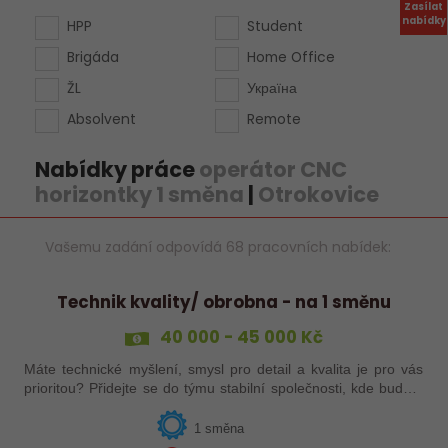
Zasílat
nabídky
HPP
Student
Brigáda
Home Office
ŽL
Україна
Absolvent
Remote
Nabídky práce
operátor CNC
horizontky 1 směna
|
Otrokovice
Vašemu zadání odpovídá 68 pracovních nabídek:
Technik kvality/ obrobna - na 1 směnu
40 000 - 45 000 Kč
Máte technické myšlení, smysl pro detail a kvalita je pro vás
prioritou? Přidejte se do týmu stabilní společnosti, kde budete
mít možnost podílet se na zajištění kvality výroby a
spolupracovat s…
1 směna