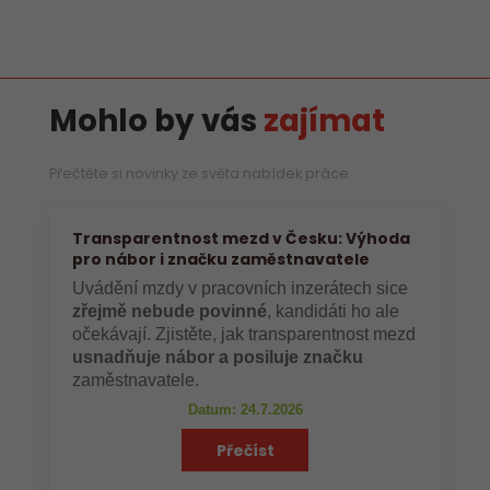
Mohlo by vás
zajímat
Přečtěte si novinky ze světa nabídek práce
Transparentnost mezd v Česku: Výhoda
pro nábor i značku zaměstnavatele
Uvádění mzdy v pracovních inzerátech sice
zřejmě nebude povinné
, kandidáti ho ale
očekávají. Zjistěte, jak transparentnost mezd
usnadňuje nábor a posiluje značku
zaměstnavatele.
Datum: 24.7.2026
Přečíst