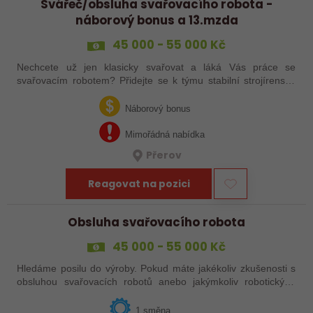
Svářeč/obsluha svařovacího robota -
náborový bonus a 13.mzda
45 000 - 55 000 Kč
Nechcete už jen klasicky svařovat a láká Vás práce se
svařovacím robotem? Přidejte se k týmu stabilní strojírenské
společnosti v Hranicích a využijte své zkušenosti se
svařováním v moderní výrobě.…
Náborový bonus
Mimořádná nabídka
Přerov
Reagovat na pozici
Obsluha svařovacího robota
45 000 - 55 000 Kč
Hledáme posilu do výroby. Pokud máte jakékoliv zkušenosti s
obsluhou svařovacích robotů anebo jakýmkoliv robotickým,
strojním anebo i ručním svařováním, tak se nám neváhejte
ozvat!
1 směna