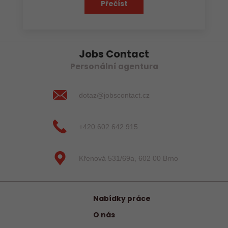
Přečíst
Jobs Contact
Personální agentura
dotaz@jobscontact.cz
+420 602 642 915
Křenová 531/69a, 602 00 Brno
Nabídky práce
O nás