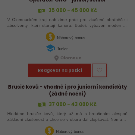
35 000 - 45 000 Kč
V Olomouckém kraji nabízíme práci pro zkušené obráběče i
absolventy, kteří startují kariéru. Budeš vybaven moderním
pracovním místem a spoustou benefitů. Pokud se chceš
dozvědět více, neváhej…
Náborový bonus
Junior
Olomouc
Reagovat na pozici
Brusič kovů - vhodné i pro juniorní kandidáty
(žádné noční)
37 000 - 43 000 Kč
Hledáme brusiče kovů, který už má s broušením alespoň
základní zkušenost a chce se v oboru dál zlepšovat. Nemusíš
být samostatný specialista s dlouholetou praxí. Důležité je,
abys už někdy pracoval…
Náborový bonus