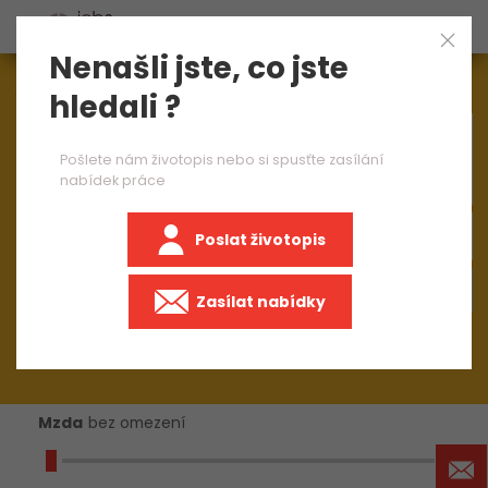
Nenašli jste, co jste
Aktuálně
1544
nabídek práce
hledali ?
×
operátor CNC horizontky 1 směna
Pošlete nám životopis nebo si spusťte zasílání
nabídek práce
Poslat životopis
+50 km
Zasílat nabídky
Mzda
bez omezení