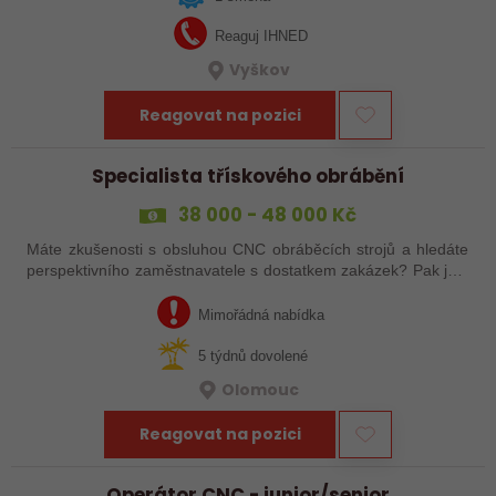
Reaguj IHNED
Vyškov
Reagovat na pozici
Specialista třískového obrábění
38 000 - 48 000 Kč
Máte zkušenosti s obsluhou CNC obráběcích strojů a hledáte
perspektivního zaměstnavatele s dostatkem zakázek? Pak jste
na správném inzerátu nabídky práce a reagujte zasláním
životopisu!
Mimořádná nabídka
5 týdnů dovolené
Olomouc
Reagovat na pozici
Operátor CNC - junior/senior