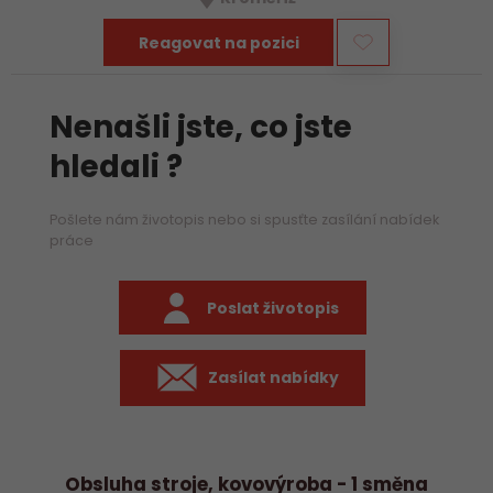
Reagovat na pozici
Nenašli jste, co jste
hledali ?
Pošlete nám životopis nebo si spusťte zasílání nabídek
práce
Poslat životopis
Zasílat nabídky
Obsluha stroje, kovovýroba - 1 směna