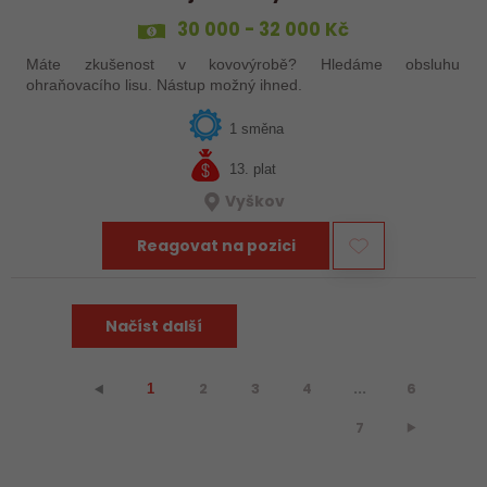
30 000 - 32 000 Kč
Máte zkušenost v kovovýrobě? Hledáme obsluhu
ohraňovacího lisu. Nástup možný ihned.
1 směna
13. plat
Vyškov
Reagovat na pozici
Načíst další
2
3
4
...
6
⯇
1
7
⯈