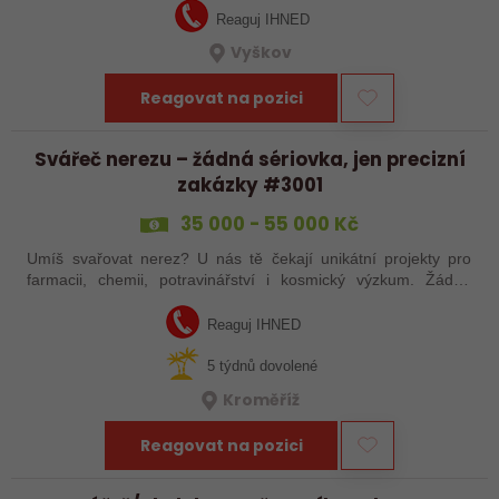
Reaguj IHNED
Vyškov
Reagovat na pozici
Svářeč nerezu – žádná sériovka, jen precizní
zakázky #3001
35 000 - 55 000 Kč
Umíš svařovat nerez? U nás tě čekají unikátní projekty pro
farmacii, chemii, potravinářství i kosmický výzkum. Žádná
rutina, ale precizní práce, která má smysl.
Reaguj IHNED
5 týdnů dovolené
Kroměříž
Reagovat na pozici