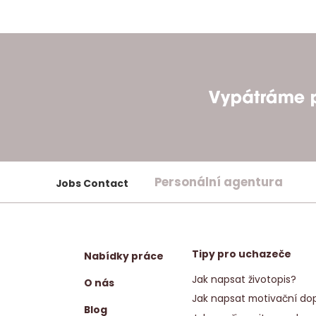
Personální agentura
Jobs Contact
Tipy pro uchazeče
Nabídky práce
Jak napsat životopis?
O nás
Jak napsat motivační dop
Blog