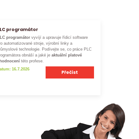
LC programátor
LC programátor
vyvíjí a upravuje řídicí software
ro automatizované stroje, výrobní linky a
růmyslové technologie. Podívejte se, co práce PLC
rogramátora obnáší a jaké je
aktuální platové
hodnocení
této profese.
atum: 16.7.2026
Přečíst