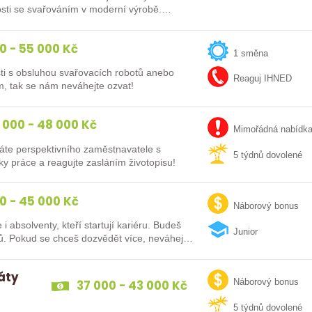
enosti se svařováním v moderní výrobě.…
0 - 55 000 Kč
1 směna
ti s obsluhou svařovacích robotů anebo
Reaguj IHNED
m, tak se nám neváhejte ozvat!
 000 - 48 000 Kč
Mimořádná nabídk
áte perspektivního zaměstnavatele s
5 týdnů dovolené
y práce a reagujte zasláním životopisu!
0 - 45 000 Kč
Náborový bonus
lventy, kteří startují kariéru. Budeš
Junior
vybaven moderním pracovním místem a spoustou benefitů. Pokud se chceš dozvědět více, neváhej…
dáty
37 000 - 43 000 Kč
Náborový bonus
5 týdnů dovolené