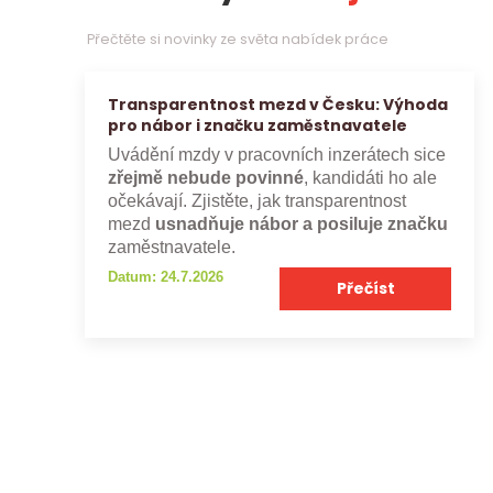
Přečtěte si novinky ze světa nabídek práce
Transparentnost mezd v Česku: Výhoda
pro nábor i značku zaměstnavatele
Uvádění mzdy v pracovních inzerátech sice
zřejmě nebude povinné
, kandidáti ho ale
očekávají. Zjistěte, jak transparentnost
mezd
usnadňuje nábor a posiluje značku
zaměstnavatele.
Datum: 24.7.2026
Přečíst