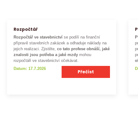
Rozpočtář
P
Rozpočtář ve stavebnictví
se podílí na finanční
P
přípravě stavebních zakázek a odhaduje náklady na
p
jejich realizaci. Zjistěte,
co tato profese obnáší, jaké
p
znalosti jsou potřeba a jaké mzdy
mohou
p
rozpočtáři ve stavebnictví očekávat.
o
Datum: 17.7.2026
D
Přečíst