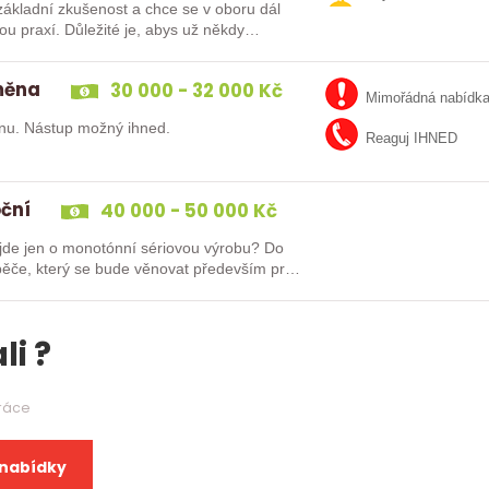
ákladní zkušenost a chce se v oboru dál
směna
30 000 - 32 000 Kč
Mimořádná nabídk
nu. Nástup možný ihned.
Reaguj IHNED
oční
40 000 - 50 000 Kč
e jen o monotónní sériovou výrobu? Do
ěče, který se bude věnovat především práci
li ?
práce
 nabídky