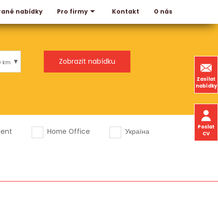
rané nabídky
Kontakt
O nás
Pro firmy
0 km
Zasílat
nabídky
Poslat
dent
Home Office
Україна
CV