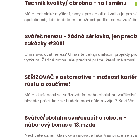
Technik kvality/ obrobna - na 1 směnu
Máte technické myšlení, smysl pro detail a kvalita je pro vás prioritou? Přidejte s
společnosti, kde budete mít možnost podílet se na zajiště
Svářeč nerezu – žádná sériovka, jen preci
zakázky #3001
Umíš svařovat nerez? U nás tě čekají unikátní projekty pro
výzkum. Žádná rutina, ale precizní práce, která má smysl.
SEŘIZOVAČ v automotive - možnost karié
růstu a zaučíme!
Máte zkušenosti se seřizováním nebo obsluhou vstřikolisů
hledáte práci, kde se budete moci dále rozvíjet? Baví Vá
Svářeč/obsluha svařovacího robota -
náborový bonus a 13.mzda
Nechcete už jen klasicky svařovat a láká Vás práce se sva