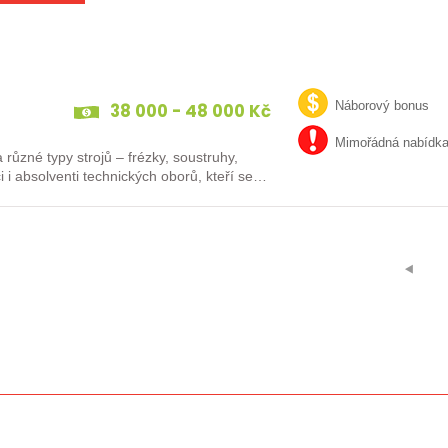
38 000 - 48 000 Kč
Náborový bonus
Mimořádná nabídk
různé typy strojů – frézky, soustruhy,
i i absolventi technických oborů, kteří se…
⯇