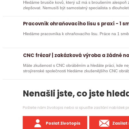
Hledáme brusiče kovů, který už má s broušením alespoň z
zlepšovat. Nemusíš být samostatný specialista s dlouholetou praxí. Důležité je, abys už někdy
pracoval…
Pracovník ohraňovacího lisu s praxí - 1 
Hledáme pracovníka k ohraňovacího lisu. Práce na 1 smě
CNC frézař | zakázková výroba a žádné n
Máte zkušenost s CNC obráběním a hledáte práci, kde nejd
strojírenské společnosti hledáme zkušenějšího CNC obráb
na…
Nenašli jste, co jste hleda
Pošlete nám životopis nebo si spusťte zasílání nabídek 
Poslat životopis
Zasílat