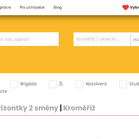
 práce
Pro uchazeče
Blog
Vyb
+5
Brigáda
ŽL
Absolvent
Stu
ote
rizontky 2 směny
|
Kroměříž