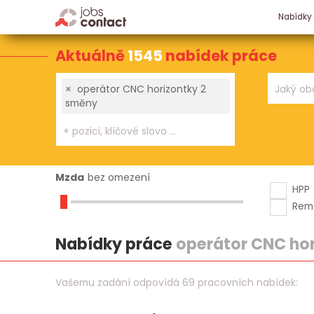
Nabídky
Aktuálně
1545
nabídek práce
×
operátor CNC horizontky 2
směny
Mzda
bez omezení
HPP
Rem
Nabídky práce
operátor CNC ho
Vašemu zadání odpovídá 69 pracovních nabídek: