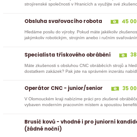
strojírenské společnosti v Hranicích a využijte své zkuš
Obsluha svařovacího robota
45 00
Hledáme posilu do výroby. Pokud máte jakékoliv zkušenos
jakýmkoliv robotickým, strojním anebo i ručním svařování
Specialista třískového obrábění
38
Máte zkušenosti s obsluhou CNC obráběcích strojů a hled
dostatkem zakázek? Pak jste na správném inzerátu nabídk
Operátor CNC - junior/senior
35 00
V Olomouckém kraji nabízíme práci pro zkušené obráběče i abso
Brusič kovů - vhodné i pro juniorní kandi
(žádné noční)