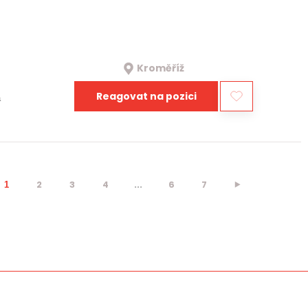
Kroměříž
Reagovat na pozici
a
2
3
4
...
6
7
⯈
1