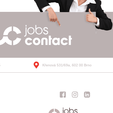
5
Křenová 531/69a, 602 00 Brno