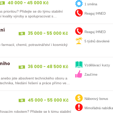
40 000 - 45 000 Kč
1 směna
e do týmu stabilní
Reaguj IHNED
ní kvality výroby a spolupracovat s…
zní
35 000 - 55 000 Kč
Reaguj IHNED
5 týdnů dovolené
 farmacii, chemii, potravinářství i kosmický
rního
36 000 - 48 500 Kč
Vzdělávací kurzy
Zaučíme
 anebo jste absolvent technického oboru a
s technika, hledání řešení a práce přímo ve…
45 000 - 55 000 Kč
Náborový bonus
Mimořádná nabídk
řovacím robotem? Přidejte se k týmu stabilní