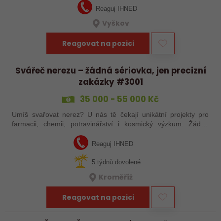
Reaguj IHNED
Vyškov
Reagovat na pozici
Svářeč nerezu – žádná sériovka, jen precizní
zakázky #3001
35 000 - 55 000 Kč
Umíš svařovat nerez? U nás tě čekají unikátní projekty pro
farmacii, chemii, potravinářství i kosmický výzkum. Žádná
rutina, ale precizní práce, která má smysl.
Reaguj IHNED
5 týdnů dovolené
Kroměříž
Reagovat na pozici