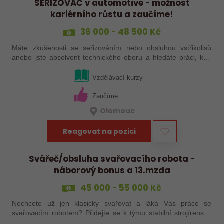
SEŘIZOVAČ v automotive - možnost
kariérního růstu a zaučíme!
36 000 - 48 500 Kč
Máte zkušenosti se seřizováním nebo obsluhou vstřikolisů
anebo jste absolvent technického oboru a hledáte práci, kde
se budete moci dále rozvíjet? Baví Vás technika, hledání
řešení a práce přímo ve…
Vzdělávací kurzy
Zaučíme
Olomouc
Reagovat na pozici
Svářeč/obsluha svařovacího robota -
náborový bonus a 13.mzda
45 000 - 55 000 Kč
Nechcete už jen klasicky svařovat a láká Vás práce se
svařovacím robotem? Přidejte se k týmu stabilní strojírenské
společnosti v Hranicích a využijte své zkušenosti se