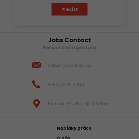
Přečíst
Jobs Contact
Personální agentura
dotaz@jobscontact.cz
+420 602 642 915
Křenová 531/69a, 602 00 Brno
Nabídky práce
O nás