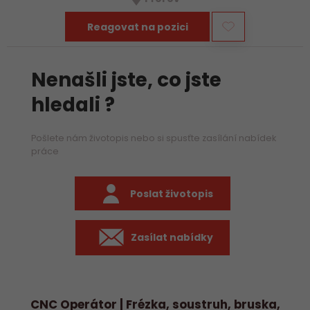
především práci na…
Reagovat na pozici
Nenašli jste, co jste
hledali ?
Pošlete nám životopis nebo si spusťte zasílání nabídek
práce
Poslat životopis
Zasílat nabídky
CNC Operátor | Frézka, soustruh, bruska,