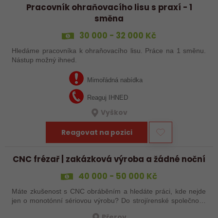
Pracovník ohraňovacího lisu s praxí - 1
směna
30 000 - 32 000 Kč
Hledáme pracovníka k ohraňovacího lisu. Práce na 1 směnu.
Nástup možný ihned.
Mimořádná nabídka
Reaguj IHNED
Vyškov
Reagovat na pozici
CNC frézař | zakázková výroba a žádné noční
40 000 - 50 000 Kč
Máte zkušenost s CNC obráběním a hledáte práci, kde nejde
jen o monotónní sériovou výrobu? Do strojírenské společnosti
hledáme zkušenějšího CNC obráběče, který se bude věnovat
Přerov