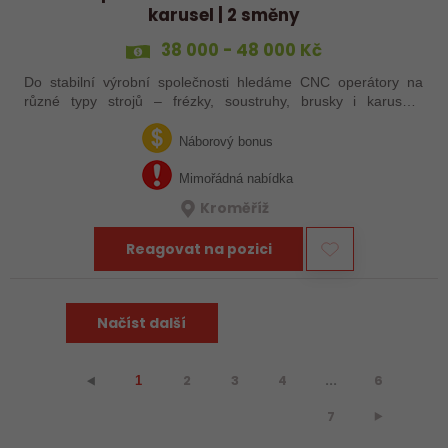
karusel | 2 směny
38 000 - 48 000 Kč
Do stabilní výrobní společnosti hledáme CNC operátory na
různé typy strojů – frézky, soustruhy, brusky i karusely.
Uplatnění u nás najdou zkušení obráběči i absolventi
technických oborů, kteří se…
Náborový bonus
Mimořádná nabídka
Kroměříž
Reagovat na pozici
Načíst další
2
3
4
...
6
⯇
1
7
⯈