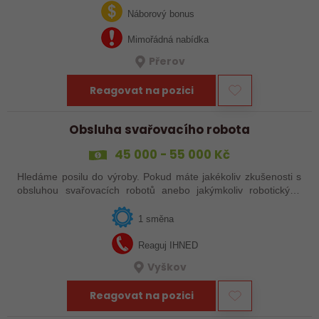
svařováním v moderní výrobě.…
Náborový bonus
Mimořádná nabídka
Přerov
Reagovat na pozici
Obsluha svařovacího robota
45 000 - 55 000 Kč
Hledáme posilu do výroby. Pokud máte jakékoliv zkušenosti s
obsluhou svařovacích robotů anebo jakýmkoliv robotickým,
strojním anebo i ručním svařováním, tak se nám neváhejte
ozvat!
1 směna
Reaguj IHNED
Vyškov
Reagovat na pozici