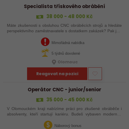
Specialista třískového obrábění
38 000 - 48 000 Kč
Máte zkušenosti s obsluhou CNC obráběcích strojů a hledáte
perspektivního zaměstnavatele s dostatkem zakázek? Pak jste
na správném inzerátu nabídky práce a reagujte zasláním
životopisu!
Mimořádná nabídka
5 týdnů dovolené
Olomouc
Reagovat na pozici
Operátor CNC - junior/senior
35 000 - 45 000 Kč
V Olomouckém kraji nabízíme práci pro zkušené obráběče i
absolventy, kteří startují kariéru. Budeš vybaven moderním
pracovním místem a spoustou benefitů. Pokud se chceš
dozvědět více, neváhej…
Náborový bonus