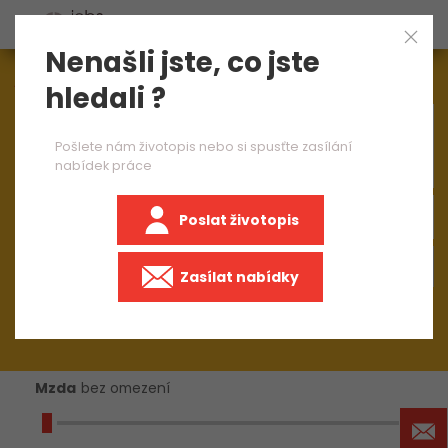
Nenašli jste, co jste
Aktuálně
1545
nabídek práce
hledali ?
×
operátor CNC horizontky
Pošlete nám životopis nebo si spusťte zasílání
nabídek práce
Poslat životopis
+50 km
Zasílat nabídky
Mzda
bez omezení