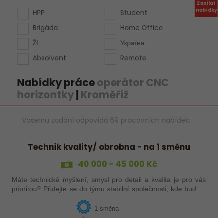
Zasílat
nabídky
HPP
Student
Brigáda
Home Office
ŽL
Україна
Absolvent
Remote
Nabídky práce
operátor CNC
horizontky
|
Kroměříž
Vašemu zadání odpovídá 69 pracovních nabídek:
Technik kvality/ obrobna - na 1 směnu
40 000 - 45 000 Kč
Máte technické myšlení, smysl pro detail a kvalita je pro vás
prioritou? Přidejte se do týmu stabilní společnosti, kde budete
mít možnost podílet se na zajištění kvality výroby a
spolupracovat s…
1 směna