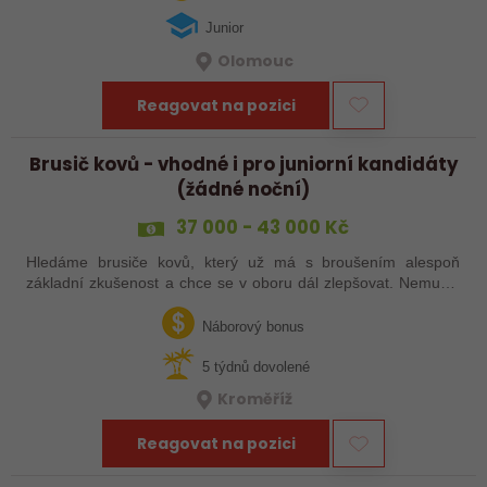
Junior
Olomouc
Reagovat na pozici
Brusič kovů - vhodné i pro juniorní kandidáty
(žádné noční)
37 000 - 43 000 Kč
Hledáme brusiče kovů, který už má s broušením alespoň
základní zkušenost a chce se v oboru dál zlepšovat. Nemusíš
být samostatný specialista s dlouholetou praxí. Důležité je,
abys už někdy pracoval…
Náborový bonus
5 týdnů dovolené
Kroměříž
Reagovat na pozici