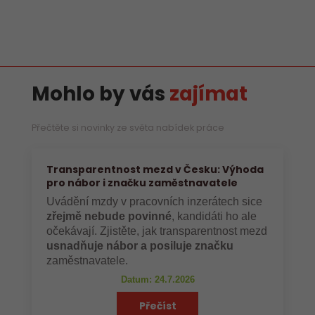
Mohlo by vás
zajímat
Přečtěte si novinky ze světa nabídek práce
Transparentnost mezd v Česku: Výhoda
pro nábor i značku zaměstnavatele
Uvádění mzdy v pracovních inzerátech sice
zřejmě nebude povinné
, kandidáti ho ale
očekávají. Zjistěte, jak transparentnost mezd
usnadňuje nábor a posiluje značku
zaměstnavatele.
Datum: 24.7.2026
Přečíst