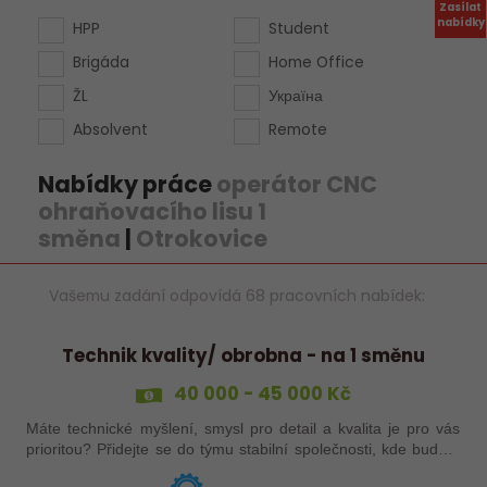
Zasílat
nabídky
HPP
Student
Brigáda
Home Office
ŽL
Україна
Absolvent
Remote
Nabídky práce
operátor CNC
ohraňovacího lisu 1
směna
|
Otrokovice
Vašemu zadání odpovídá 68 pracovních nabídek:
Technik kvality/ obrobna - na 1 směnu
40 000 - 45 000 Kč
Máte technické myšlení, smysl pro detail a kvalita je pro vás
prioritou? Přidejte se do týmu stabilní společnosti, kde budete
mít možnost podílet se na zajištění kvality výroby a