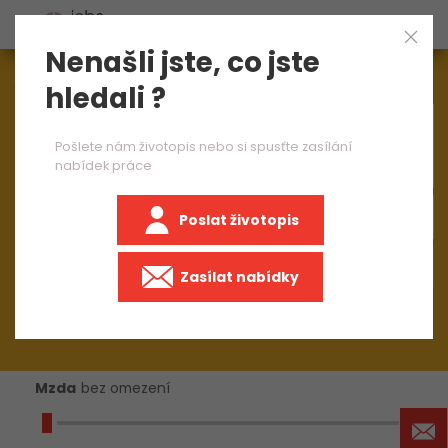
Nenašli jste, co jste
Aktuálně
1543
nabídek práce
hledali ?
×
operátor CNC ohraňovacího lisu 1 směna
Pošlete nám životopis nebo si spusťte zasílání
nabídek práce
Poslat životopis
+50 km
Zasílat nabídky
Mzda
bez omezení