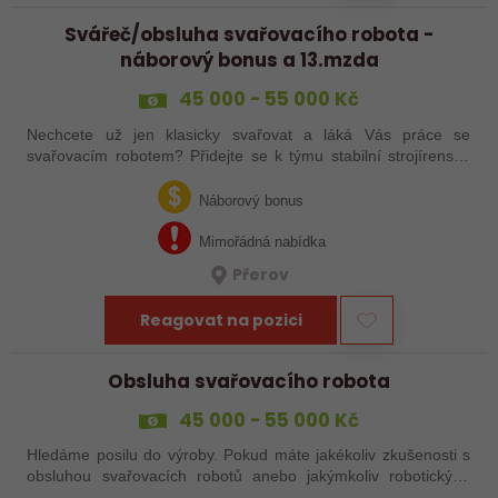
Svářeč/obsluha svařovacího robota -
náborový bonus a 13.mzda
45 000 - 55 000 Kč
Nechcete už jen klasicky svařovat a láká Vás práce se
svařovacím robotem? Přidejte se k týmu stabilní strojírenské
společnosti v Hranicích a využijte své zkušenosti se
svařováním v moderní výrobě.…
Náborový bonus
Mimořádná nabídka
Přerov
Reagovat na pozici
Obsluha svařovacího robota
45 000 - 55 000 Kč
Hledáme posilu do výroby. Pokud máte jakékoliv zkušenosti s
obsluhou svařovacích robotů anebo jakýmkoliv robotickým,
strojním anebo i ručním svařováním, tak se nám neváhejte