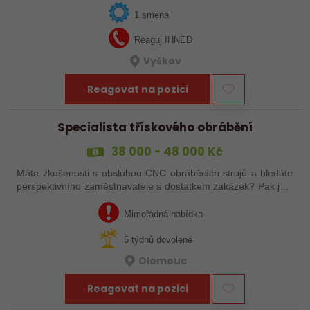
ozvat!
1 směna
Reaguj IHNED
Vyškov
Reagovat na pozici
Specialista třískového obrábění
38 000 - 48 000 Kč
Máte zkušenosti s obsluhou CNC obráběcích strojů a hledáte
perspektivního zaměstnavatele s dostatkem zakázek? Pak jste
na správném inzerátu nabídky práce a reagujte zasláním
životopisu!
Mimořádná nabídka
5 týdnů dovolené
Olomouc
Reagovat na pozici