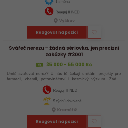
spolupracovat s…
1 směna
Reaguj IHNED
Vyškov
Reagovat na pozici
Svářeč nerezu – žádná sériovka, jen precizní
zakázky #3001
35 000 - 55 000 Kč
Umíš svařovat nerez? U nás tě čekají unikátní projekty pro
farmacii, chemii, potravinářství i kosmický výzkum. Žádná
rutina, ale precizní práce, která má smysl.
Reaguj IHNED
5 týdnů dovolené
Kroměříž
Reagovat na pozici