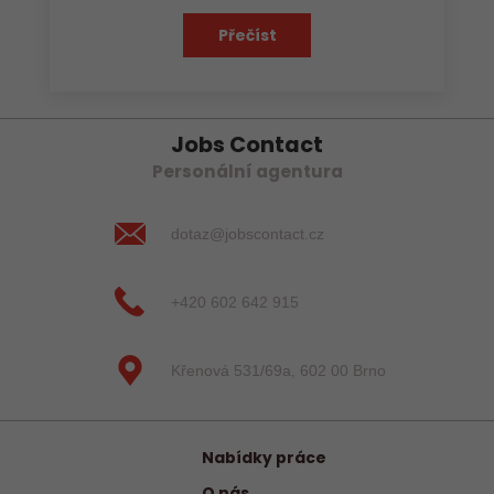
Přečíst
Jobs Contact
Personální agentura
dotaz@jobscontact.cz
+420 602 642 915
Křenová 531/69a, 602 00 Brno
Nabídky práce
O nás