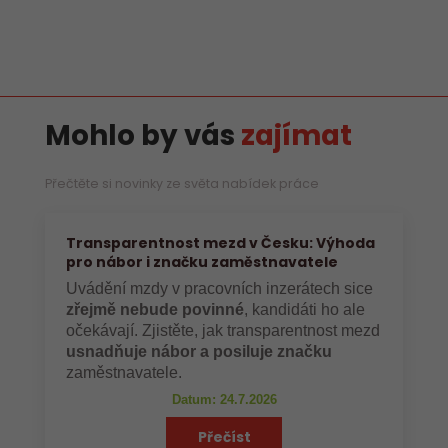
Mohlo by vás
zajímat
Přečtěte si novinky ze světa nabídek práce
Transparentnost mezd v Česku: Výhoda
pro nábor i značku zaměstnavatele
Uvádění mzdy v pracovních inzerátech sice
zřejmě nebude povinné
, kandidáti ho ale
očekávají. Zjistěte, jak transparentnost mezd
usnadňuje nábor a posiluje značku
zaměstnavatele.
Datum: 24.7.2026
Přečíst