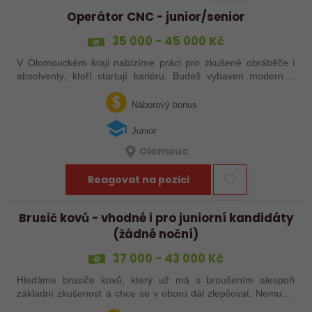
Operátor CNC - junior/senior
35 000 - 45 000 Kč
V Olomouckém kraji nabízíme práci pro zkušené obráběče i
absolventy, kteří startují kariéru. Budeš vybaven moderním
pracovním místem a spoustou benefitů. Pokud se chceš
dozvědět více, neváhej…
Náborový bonus
Junior
Olomouc
Reagovat na pozici
Brusič kovů - vhodné i pro juniorní kandidáty
(žádné noční)
37 000 - 43 000 Kč
Hledáme brusiče kovů, který už má s broušením alespoň
základní zkušenost a chce se v oboru dál zlepšovat. Nemusíš
být samostatný specialista s dlouholetou praxí. Důležité je,