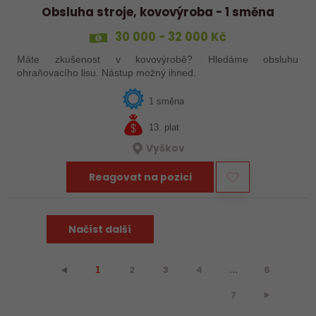
Obsluha stroje, kovovýroba - 1 směna
30 000 - 32 000 Kč
Máte zkušenost v kovovýrobě? Hledáme obsluhu
ohraňovacího lisu. Nástup možný ihned.
1 směna
13. plat
Vyškov
Reagovat na pozici
Načíst další
2
3
4
...
6
⯇
1
7
⯈