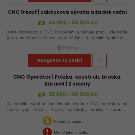
CNC frézař | zakázková výroba a žádné noční
40 000 - 50 000 Kč
Máte zkušenost s CNC obráběním a hledáte práci, kde nejde
jen o monotónní sériovou výrobu? Do strojírenské společnosti
hledáme zkušenějšího CNC obráběče, který se bude věnovat
Přerov
především práci na…
Reagovat na pozici
CNC Operátor | Frézka, soustruh, bruska,
karusel | 2 směny
38 000 - 48 000 Kč
Do stabilní výrobní společnosti hledáme CNC operátory na
různé typy strojů – frézky, soustruhy, brusky i karusely.
Uplatnění u nás najdou zkušení obráběči i absolventi
technických oborů, kteří se…
Náborový bonus
Mimořádná nabídka