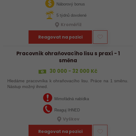
abys už někdy pracoval…
Náborový bonus
5 týdnů dovolené
Kroměříž
Reagovat na pozici
Pracovník ohraňovacího lisu s praxí - 1
směna
30 000 - 32 000 Kč
Hledáme pracovníka k ohraňovacího lisu. Práce na 1 směnu.
Nástup možný ihned.
Mimořádná nabídka
Reaguj IHNED
Vyškov
Reagovat na pozici