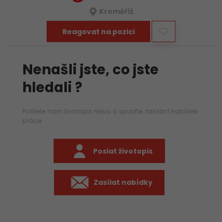
Kroměříž
Reagovat na pozici
Nenašli jste, co jste
hledali ?
Pošlete nám životopis nebo si spusťte zasílání nabídek
práce
Poslat životopis
Zasílat nabídky