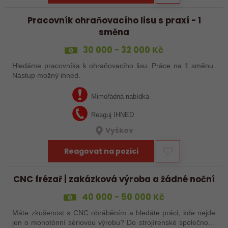
Pracovník ohraňovacího lisu s praxí - 1
směna
30 000 - 32 000 Kč
Hledáme pracovníka k ohraňovacího lisu. Práce na 1 směnu.
Nástup možný ihned.
Mimořádná nabídka
Reaguj IHNED
Vyškov
Reagovat na pozici
CNC frézař | zakázková výroba a žádné noční
40 000 - 50 000 Kč
Máte zkušenost s CNC obráběním a hledáte práci, kde nejde
jen o monotónní sériovou výrobu? Do strojírenské společnosti