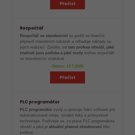
Přečíst
Rozpočtář
Rozpočtář ve stavebnictví
se podílí na finanční
přípravě stavebních zakázek a odhaduje náklady na
jejich realizaci. Zjistěte,
co tato profese obnáší, jaké
znalosti jsou potřeba a jaké mzdy
mohou rozpočtáři
ve stavebnictví očekávat.
Datum: 17.7.2026
Přečíst
PLC programátor
PLC programátor
vyvíjí a upravuje řídicí software pro
automatizované stroje, výrobní linky a průmyslové
technologie. Podívejte se, co práce PLC programátora
obnáší a jaké je
aktuální platové ohodnocení
této
profese.