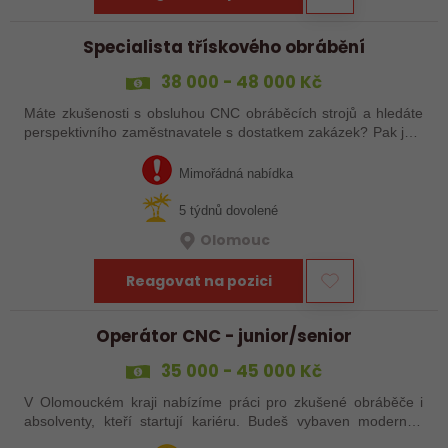
Specialista třískového obrábění
38 000 - 48 000 Kč
Máte zkušenosti s obsluhou CNC obráběcích strojů a hledáte
perspektivního zaměstnavatele s dostatkem zakázek? Pak jste
na správném inzerátu nabídky práce a reagujte zasláním
životopisu!
Mimořádná nabídka
5 týdnů dovolené
Olomouc
Reagovat na pozici
Operátor CNC - junior/senior
35 000 - 45 000 Kč
V Olomouckém kraji nabízíme práci pro zkušené obráběče i
absolventy, kteří startují kariéru. Budeš vybaven moderním
pracovním místem a spoustou benefitů. Pokud se chceš