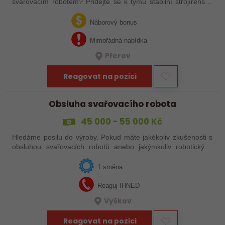
svařovacím robotem? Přidejte se k týmu stabilní strojírenské
společnosti v Hranicích a využijte své zkušenosti se
svařováním v moderní výrobě.…
Náborový bonus
Mimořádná nabídka
Přerov
Reagovat na pozici
Obsluha svařovacího robota
45 000 - 55 000 Kč
Hledáme posilu do výroby. Pokud máte jakékoliv zkušenosti s
obsluhou svařovacích robotů anebo jakýmkoliv robotickým,
strojním anebo i ručním svařováním, tak se nám neváhejte
ozvat!
1 směna
Reaguj IHNED
Vyškov
Reagovat na pozici