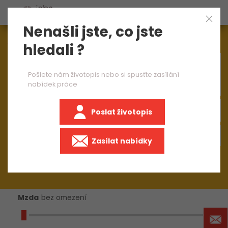
Nenašli jste, co jste
Aktuálně
1545
nabídek práce
hledali ?
×
operátor CNC ohraňovacího lisu 2 směny
Pošlete nám životopis nebo si spusťte zasílání
nabídek práce
Poslat životopis
+50 km
Zasílat nabídky
Mzda
bez omezení