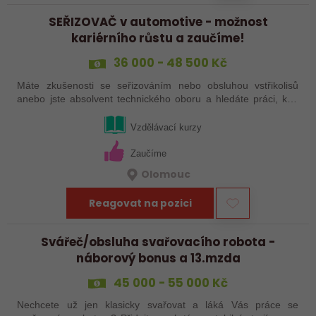
SEŘIZOVAČ v automotive - možnost
kariérního růstu a zaučíme!
36 000 - 48 500 Kč
Máte zkušenosti se seřizováním nebo obsluhou vstřikolisů
anebo jste absolvent technického oboru a hledáte práci, kde
se budete moci dále rozvíjet? Baví Vás technika, hledání
řešení a práce přímo ve…
Vzdělávací kurzy
Zaučíme
Olomouc
Reagovat na pozici
Svářeč/obsluha svařovacího robota -
náborový bonus a 13.mzda
45 000 - 55 000 Kč
Nechcete už jen klasicky svařovat a láká Vás práce se