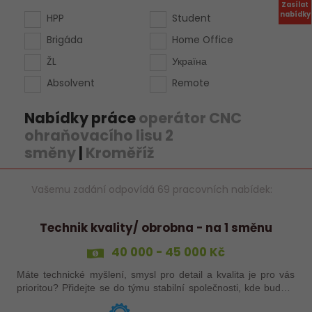
Zasílat
nabídky
HPP
Student
Brigáda
Home Office
ŽL
Україна
Absolvent
Remote
Nabídky práce
operátor CNC
ohraňovacího lisu 2
směny
|
Kroměříž
Vašemu zadání odpovídá 69 pracovních nabídek:
Technik kvality/ obrobna - na 1 směnu
40 000 - 45 000 Kč
Máte technické myšlení, smysl pro detail a kvalita je pro vás
prioritou? Přidejte se do týmu stabilní společnosti, kde budete
mít možnost podílet se na zajištění kvality výroby a