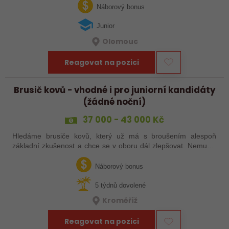
dozvědět více, neváhej…
Náborový bonus
Junior
Olomouc
Reagovat na pozici
Brusič kovů - vhodné i pro juniorní kandidáty
(žádné noční)
37 000 - 43 000 Kč
Hledáme brusiče kovů, který už má s broušením alespoň
základní zkušenost a chce se v oboru dál zlepšovat. Nemusíš
být samostatný specialista s dlouholetou praxí. Důležité je,
abys už někdy pracoval…
Náborový bonus
5 týdnů dovolené
Kroměříž
Reagovat na pozici