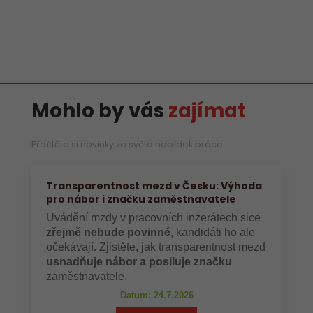
Mohlo by vás
zajímat
Přečtěte si novinky ze světa nabídek práce
Transparentnost mezd v Česku: Výhoda
pro nábor i značku zaměstnavatele
Uvádění mzdy v pracovních inzerátech sice
zřejmě nebude povinné
, kandidáti ho ale
očekávají. Zjistěte, jak transparentnost mezd
usnadňuje nábor a posiluje značku
zaměstnavatele.
Datum: 24.7.2026