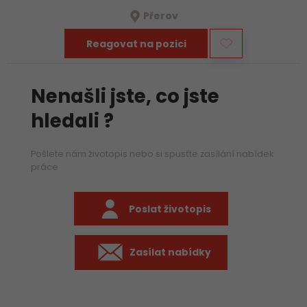
hledáme zkušenějšího CNC obráběče, který se bude věnovat
Přerov
především práci na…
Reagovat na pozici
Nenašli jste, co jste
hledali ?
Pošlete nám životopis nebo si spusťte zasílání nabídek
práce
Poslat životopis
Zasílat nabídky