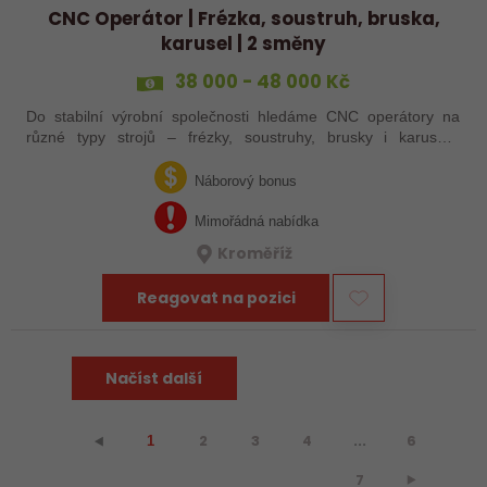
CNC Operátor | Frézka, soustruh, bruska,
karusel | 2 směny
38 000 - 48 000 Kč
Do stabilní výrobní společnosti hledáme CNC operátory na
různé typy strojů – frézky, soustruhy, brusky i karusely.
Uplatnění u nás najdou zkušení obráběči i absolventi
technických oborů, kteří se…
Náborový bonus
Mimořádná nabídka
Kroměříž
Reagovat na pozici
Načíst další
2
3
4
...
6
⯇
1
7
⯈