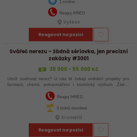
spolupracovat s…
1 směna
Reaguj IHNED
Vyškov
Reagovat na pozici
Svářeč nerezu – žádná sériovka, jen precizní
zakázky #3001
35 000 - 55 000 Kč
Umíš svařovat nerez? U nás tě čekají unikátní projekty pro
farmacii, chemii, potravinářství i kosmický výzkum. Žádná
rutina, ale precizní práce, která má smysl.
Reaguj IHNED
5 týdnů dovolené
Kroměříž
Reagovat na pozici