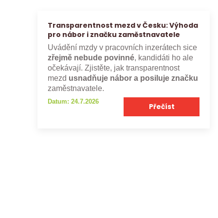
Transparentnost mezd v Česku: Výhoda
pro nábor i značku zaměstnavatele
Uvádění mzdy v pracovních inzerátech sice
zřejmě nebude povinné
, kandidáti ho ale
očekávají. Zjistěte, jak transparentnost
mezd
usnadňuje nábor a posiluje značku
zaměstnavatele.
Datum: 24.7.2026
Přečíst