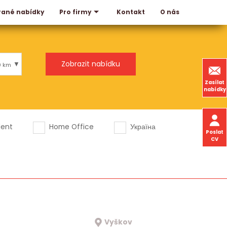
rané nabídky
Kontakt
O nás
Pro firmy
0 km
Zasílat
nabídky
dent
Home Office
Україна
Poslat
CV
Vyškov