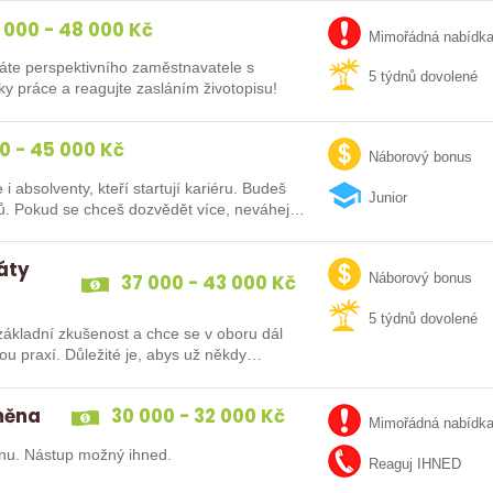
 000 - 48 000 Kč
Mimořádná nabídk
áte perspektivního zaměstnavatele s
5 týdnů dovolené
y práce a reagujte zasláním životopisu!
0 - 45 000 Kč
Náborový bonus
lventy, kteří startují kariéru. Budeš
Junior
vybaven moderním pracovním místem a spoustou benefitů. Pokud se chceš dozvědět více, neváhej…
dáty
37 000 - 43 000 Kč
Náborový bonus
5 týdnů dovolené
ákladní zkušenost a chce se v oboru dál
směna
30 000 - 32 000 Kč
Mimořádná nabídk
nu. Nástup možný ihned.
Reaguj IHNED