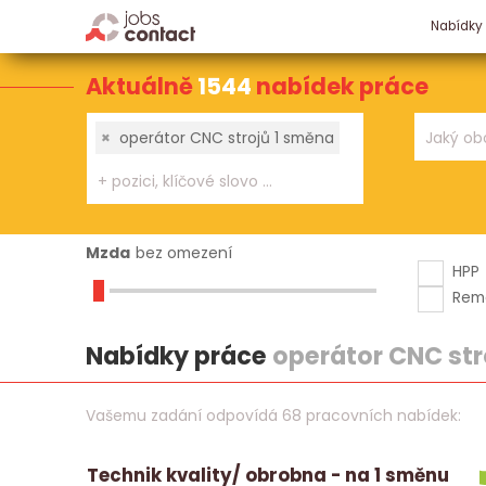
Nabídky
Aktuálně
1544
nabídek práce
×
operátor CNC strojů 1 směna
Mzda
bez omezení
HPP
Rem
Nabídky práce
operátor CNC str
Vašemu zadání odpovídá 68 pracovních nabídek:
Technik kvality/ obrobna - na 1 směnu