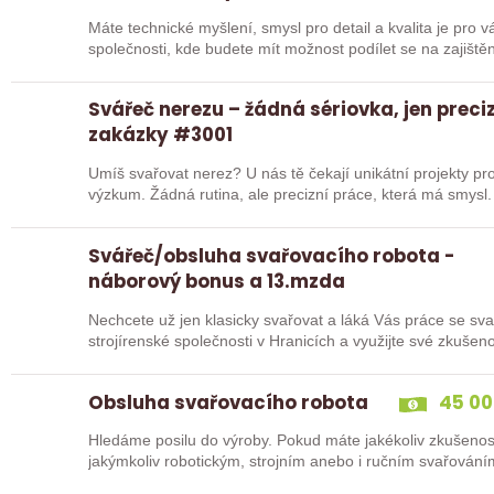
Máte technické myšlení, smysl pro detail a kvalita je pro vás prioritou? Přidejte s
společnosti, kde budete mít možnost podílet se na zajiště
Svářeč nerezu – žádná sériovka, jen preci
zakázky #3001
Umíš svařovat nerez? U nás tě čekají unikátní projekty pro
výzkum. Žádná rutina, ale precizní práce, která má smysl.
Svářeč/obsluha svařovacího robota -
náborový bonus a 13.mzda
Nechcete už jen klasicky svařovat a láká Vás práce se sva
strojírenské společnosti v Hranicích a využijte své zkuš
Obsluha svařovacího robota
45 00
Hledáme posilu do výroby. Pokud máte jakékoliv zkušenos
jakýmkoliv robotickým, strojním anebo i ručním svařování