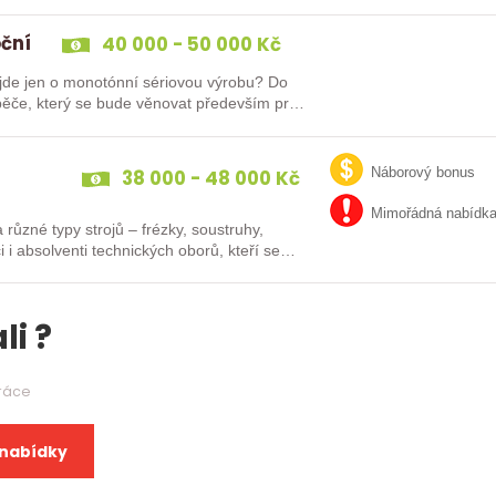
oční
40 000 - 50 000 Kč
e jen o monotónní sériovou výrobu? Do
ěče, který se bude věnovat především práci
38 000 - 48 000 Kč
Náborový bonus
Mimořádná nabídk
různé typy strojů – frézky, soustruhy,
i i absolventi technických oborů, kteří se…
li ?
práce
 nabídky