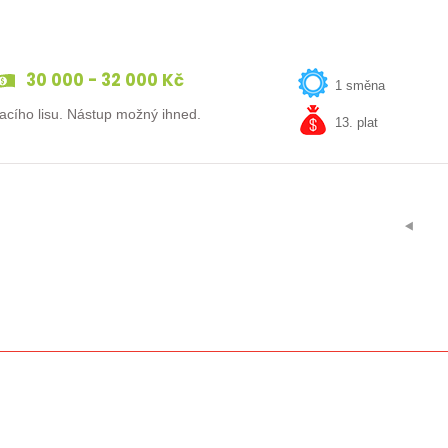
30 000 - 32 000 Kč
1 směna
Máte zkušenost v kovovýrobě? Hledáme obsluhu ohraňovacího lisu. Nástup možný ihned.
13. plat
⯇