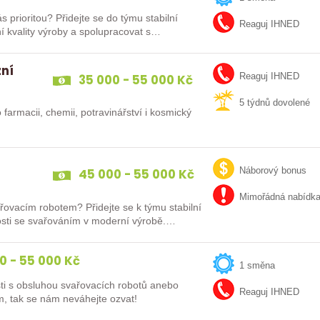
e do týmu stabilní
Reaguj IHNED
ní kvality výroby a spolupracovat s…
zní
35 000 - 55 000 Kč
Reaguj IHNED
5 týdnů dovolené
 farmacii, chemii, potravinářství i kosmický
45 000 - 55 000 Kč
Náborový bonus
Mimořádná nabídk
řovacím robotem? Přidejte se k týmu stabilní
enosti se svařováním v moderní výrobě.…
0 - 55 000 Kč
1 směna
ti s obsluhou svařovacích robotů anebo
Reaguj IHNED
m, tak se nám neváhejte ozvat!