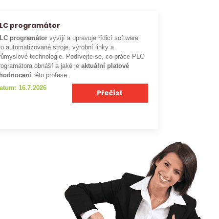
LC programátor
LC programátor
vyvíjí a upravuje řídicí software
ro automatizované stroje, výrobní linky a
růmyslové technologie. Podívejte se, co práce PLC
rogramátora obnáší a jaké je
aktuální platové
hodnocení
této profese.
atum: 16.7.2026
Přečíst