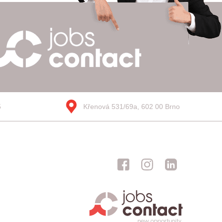
5
Křenová 531/69a, 602 00 Brno