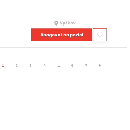
Vyškov
Reagovat na pozici
2
3
4
...
6
7
⯈
1