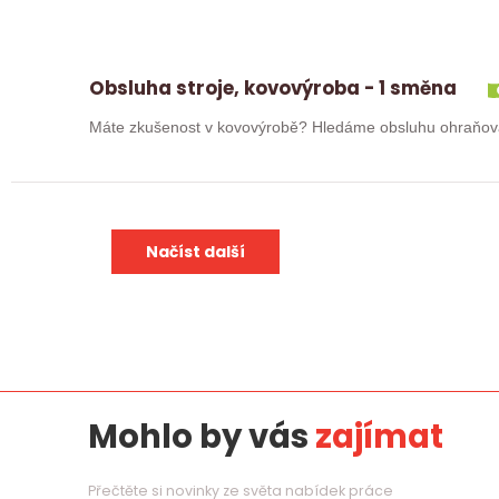
Obsluha stroje, kovovýroba - 1 směna
Načíst další
Mohlo by vás
zajímat
Přečtěte si novinky ze světa nabídek práce