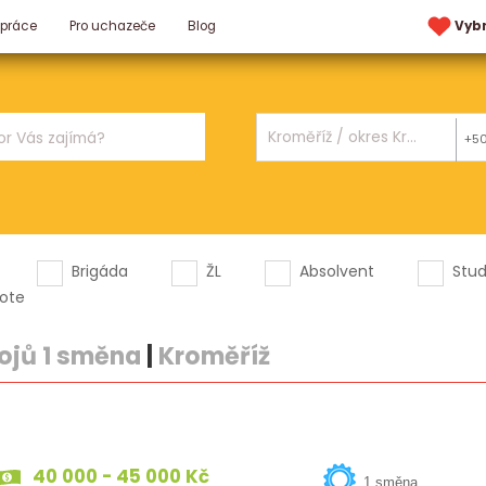
 práce
Pro uchazeče
Blog
Vyb
+5
Brigáda
ŽL
Absolvent
Stu
ote
ojů 1 směna
|
Kroměříž
40 000 - 45 000 Kč
1 směna