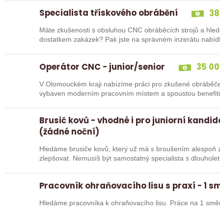
Specialista třískového obrábění
38
Máte zkušenosti s obsluhou CNC obráběcích strojů a hled
dostatkem zakázek? Pak jste na správném inzerátu nabídk
Operátor CNC - junior/senior
35 00
V Olomouckém kraji nabízíme práci pro zkušené obráběče i abso
Brusič kovů - vhodné i pro juniorní kandi
(žádné noční)
Hledáme brusiče kovů, který už má s broušením alespoň z
zlepšovat. Nemusíš být samostatný specialista s dlouholetou praxí. Důležité je, abys už někdy
pracoval…
Pracovník ohraňovacího lisu s praxí - 1 
Hledáme pracovníka k ohraňovacího lisu. Práce na 1 smě