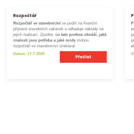
Rozpočtář
P
Rozpočtář ve stavebnictví
se podílí na finanční
P
přípravě stavebních zakázek a odhaduje náklady na
p
jejich realizaci. Zjistěte,
co tato profese obnáší, jaké
p
znalosti jsou potřeba a jaké mzdy
mohou
p
rozpočtáři ve stavebnictví očekávat.
o
Datum: 17.7.2026
D
Přečíst