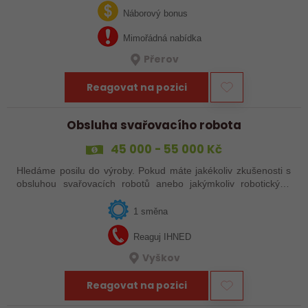
svařováním v moderní výrobě.…
Náborový bonus
Mimořádná nabídka
Přerov
Reagovat na pozici
Obsluha svařovacího robota
45 000 - 55 000 Kč
Hledáme posilu do výroby. Pokud máte jakékoliv zkušenosti s
obsluhou svařovacích robotů anebo jakýmkoliv robotickým,
strojním anebo i ručním svařováním, tak se nám neváhejte
ozvat!
1 směna
Reaguj IHNED
Vyškov
Reagovat na pozici