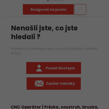
především práci na…
Reagovat na pozici
Nenašli jste, co jste
hledali ?
Pošlete nám životopis nebo si spusťte zasílání nabídek
práce
Poslat životopis
Zasílat nabídky
CNC Operátor | Frézka, soustruh, bruska,