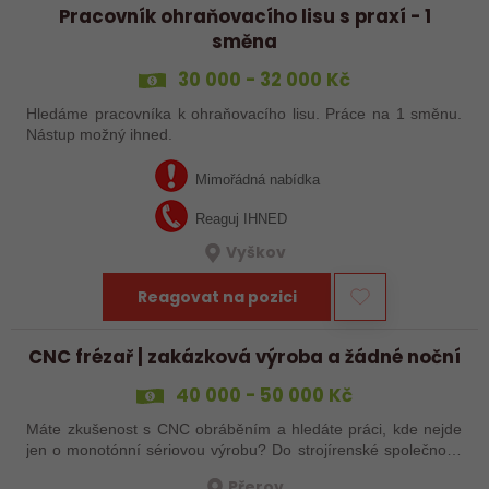
Pracovník ohraňovacího lisu s praxí - 1
směna
30 000 - 32 000 Kč
Hledáme pracovníka k ohraňovacího lisu. Práce na 1 směnu.
Nástup možný ihned.
Mimořádná nabídka
Reaguj IHNED
Vyškov
Reagovat na pozici
CNC frézař | zakázková výroba a žádné noční
40 000 - 50 000 Kč
Máte zkušenost s CNC obráběním a hledáte práci, kde nejde
jen o monotónní sériovou výrobu? Do strojírenské společnosti
hledáme zkušenějšího CNC obráběče, který se bude věnovat
Přerov