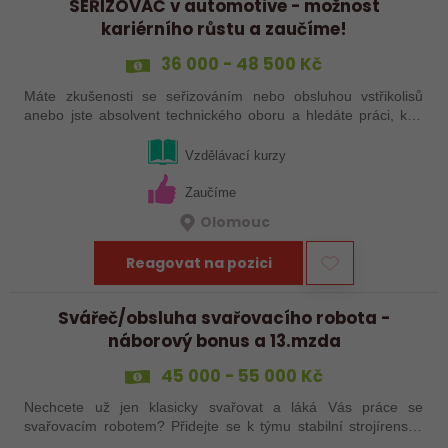
SEŘIZOVAČ v automotive - možnost
kariérního růstu a zaučíme!
36 000 - 48 500 Kč
Máte zkušenosti se seřizováním nebo obsluhou vstřikolisů
anebo jste absolvent technického oboru a hledáte práci, kde
se budete moci dále rozvíjet? Baví Vás technika, hledání
řešení a práce přímo ve…
Vzdělávací kurzy
Zaučíme
Olomouc
Reagovat na pozici
Svářeč/obsluha svařovacího robota -
náborový bonus a 13.mzda
45 000 - 55 000 Kč
Nechcete už jen klasicky svařovat a láká Vás práce se
svařovacím robotem? Přidejte se k týmu stabilní strojírenské
společnosti v Hranicích a využijte své zkušenosti se