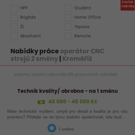
Zasílat
nabídky
HPP
Student
Brigáda
Home Office
ŽL
Україна
Absolvent
Remote
Nabídky práce
operátor CNC
strojů 2 směny
|
Kroměříž
Vašemu zadání odpovídá 69 pracovních nabídek:
Technik kvality/ obrobna - na 1 směnu
40 000 - 45 000 Kč
Máte technické myšlení, smysl pro detail a kvalita je pro vás
prioritou? Přidejte se do týmu stabilní společnosti, kde budete
mít možnost podílet se na zajištění kvality výroby a
spolupracovat s…
1 směna