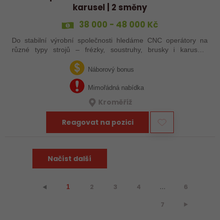
karusel | 2 směny
38 000 - 48 000 Kč
Do stabilní výrobní společnosti hledáme CNC operátory na
různé typy strojů – frézky, soustruhy, brusky i karusely.
Uplatnění u nás najdou zkušení obráběči i absolventi
technických oborů, kteří se…
Náborový bonus
Mimořádná nabídka
Kroměříž
Reagovat na pozici
Načíst další
2
3
4
...
6
⯇
1
7
⯈