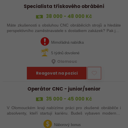
Specialista třískového obrábění
38 000 - 48 000 Kč
Máte zkušenosti s obsluhou CNC obráběcích strojů a hledáte
perspektivního zaměstnavatele s dostatkem zakázek? Pak jste
na správném inzerátu nabídky práce a reagujte zasláním
životopisu!
Mimořádná nabídka
5 týdnů dovolené
Olomouc
Reagovat na pozici
Operátor CNC - junior/senior
35 000 - 45 000 Kč
V Olomouckém kraji nabízíme práci pro zkušené obráběče i
absolventy, kteří startují kariéru. Budeš vybaven moderním
pracovním místem a spoustou benefitů. Pokud se chceš
dozvědět více, neváhej…
Náborový bonus