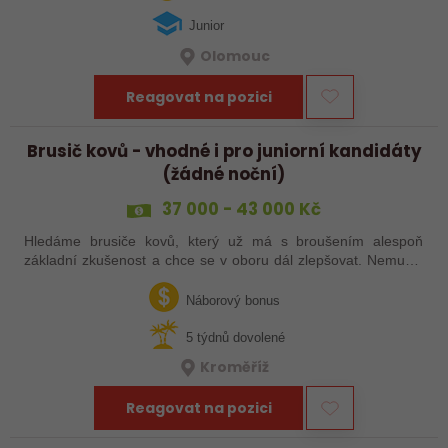
Junior
Olomouc
Reagovat na pozici
Brusič kovů - vhodné i pro juniorní kandidáty
(žádné noční)
37 000 - 43 000 Kč
Hledáme brusiče kovů, který už má s broušením alespoň
základní zkušenost a chce se v oboru dál zlepšovat. Nemusíš
být samostatný specialista s dlouholetou praxí. Důležité je,
abys už někdy pracoval…
Náborový bonus
5 týdnů dovolené
Kroměříž
Reagovat na pozici