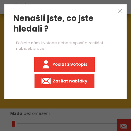
Nenašli jste, co jste
Aktuálně
1545
nabídek práce
hledali ?
×
operátor CNC strojů 2 směny
Pošlete nám životopis nebo si spusťte zasílání
nabídek práce
Poslat životopis
+50 km
Zasílat nabídky
Mzda
bez omezení