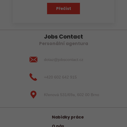
Přečíst
Jobs Contact
Personální agentura
dotaz@jobscontact.cz
+420 602 642 915
Křenová 531/69a, 602 00 Brno
Nabídky práce
O nás