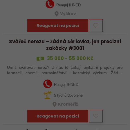
Reaguj IHNED
Vyškov
Reagovat na pozici
Svářeč nerezu – žádná sériovka, jen precizní
zakázky #3001
35 000 - 55 000 Kč
Umíš svařovat nerez? U nás tě čekají unikátní projekty pro
farmacii, chemii, potravinářství i kosmický výzkum. Žádná
rutina, ale precizní práce, která má smysl.
Reaguj IHNED
5 týdnů dovolené
Kroměříž
Reagovat na pozici