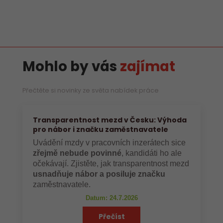
Mohlo by vás
zajímat
Přečtěte si novinky ze světa nabídek práce
Transparentnost mezd v Česku: Výhoda
pro nábor i značku zaměstnavatele
Uvádění mzdy v pracovních inzerátech sice
zřejmě nebude povinné
, kandidáti ho ale
očekávají. Zjistěte, jak transparentnost mezd
usnadňuje nábor a posiluje značku
zaměstnavatele.
Datum: 24.7.2026
Přečíst