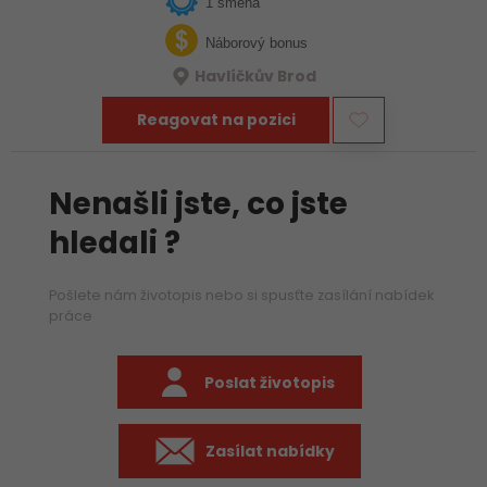
1 směna
Náborový bonus
Havlíčkův Brod
Reagovat na pozici
Nenašli jste, co jste
hledali ?
Pošlete nám životopis nebo si spusťte zasílání nabídek
práce
Poslat životopis
Zasílat nabídky