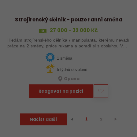
Strojírenský dělník - pouze ranní směna
27 000 - 32 000 Kč
Hledám strojírenského dělníka / manipulanta, kterému nevadí
práce na 2 směny, práce rukama a poradí si s obsluhou VZV,
ideálně i s jeřábem. Pokud máte zájem o tuto pozici, tak
neváhejte a pošlete mi…
1 směna
5 týdnů dovolené
Opava
Reagovat na pozici
Načíst další
2
⯈
⯇
1