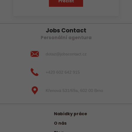
Přečíst
Jobs Contact
Personální agentura
dotaz@jobscontact.cz
+420 602 642 915
Křenová 531/69a, 602 00 Brno
Nabídky práce
O nás