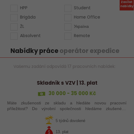
Zasílat
nabídky
HPP
Student
Brigáda
Home Office
ŽL
Україна
Absolvent
Remote
Nabídky práce
operátor expedice
Vašemu zadání odpovídá 17 pracovních nabídek:
Skladník s VZV | 13. plat
30 000 - 35 000 Kč
Máte zkušenosti ze skladu a hledáte novou pracovní
příležitost? Do výrobní společnosti hledáme zkušeného
skladníka, který se postará o příjem a expedici materiálu.
5 týdnů dovolené
13. plat