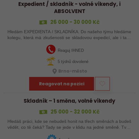
Expedient / skladník - volné víkendy, i
ABSOLVENT
26 000 - 30 000 Kč
Hledám EXPEDIENTA / SKLADNÍKA. Do našeho týmu hledáme
kolegu, která má zkušenosti se skladovou expedicí, ale i také
absolventa, který si na to troufne. Vše potřebné Tě naučíme.
Pokud máš zájem, tak…
Reaguj IHNED
5 týdnů dovolené
Brno-město
Reagovat na pozici
Skladník – 1 směna, volné víkendy
25 000 - 32 000 Kč
Hledáš práci, kde se nebudeš honit na třech směnách a budeš
vědět, co tě čeká? Tady se jede v klidu na jedné směně. Tvou
prací bude kontrola hotových výrobků, balení palet a příprava
zboží na…