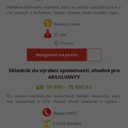
Hledáme šikovného montéra, který se nebojí manuální práce a
rád pracuje s technikou. Vaším úkolem bude montáž regálů,
dopravníků a autonomních vozíků (VZV) podle výkresů.
Nabízíme stabilní práci u…
Náborový bonus
13. plat
Přerov
Reagovat na pozici
Skladník do výrobní společnosti, vhodné pro
ABSOLVENTY
30 000 - 35 000 Kč
Do stabilní mezinárodní společnosti hledám skladníka, který
má zkušenosti s VZV. Pokud chceš pracovat v zajímavé
společnosti v automotive průmyslu, tak neváhej a pošli mi svůj
životopis!
Reaguj IHNED
5 týdnů dovolené