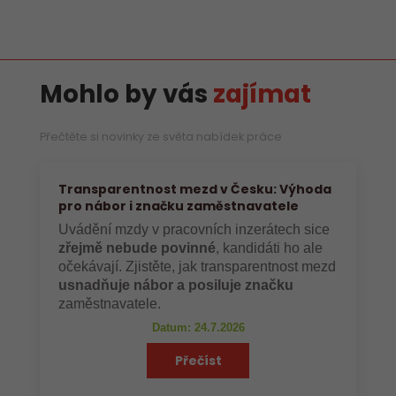
Mohlo by vás
zajímat
Přečtěte si novinky ze světa nabídek práce
Transparentnost mezd v Česku: Výhoda
pro nábor i značku zaměstnavatele
Uvádění mzdy v pracovních inzerátech sice
zřejmě nebude povinné
, kandidáti ho ale
očekávají. Zjistěte, jak transparentnost mezd
usnadňuje nábor a posiluje značku
zaměstnavatele.
Datum: 24.7.2026
Přečíst