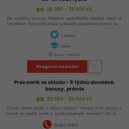
20 000 - 35 000 Kč
Do menšího provozu hledáme spolehlivého člověka, který se
nezalekne různorodé práce a dokáže operativně pomoct tam,
kde je zrovna potřeba. Nejde o stereotypní „stání u pásu“, ale
o praktickou…
1 směna
Junior
Brno-město
Reagovat na pozici
Pracovník ve skladu - 5 týdnů dovolené,
bonusy, prémie
30 000 - 35 000 Kč
Chceš chodit domů s čistou hlavou? Nevadí ti tři směny a
chceš se naučit jezdit s vysokozdvižným vozíkem? Do týmu
hledáme nového šikovného kolegu! Zaujalo tě to? Pošli mi
životopis!
Reaguj IHNED