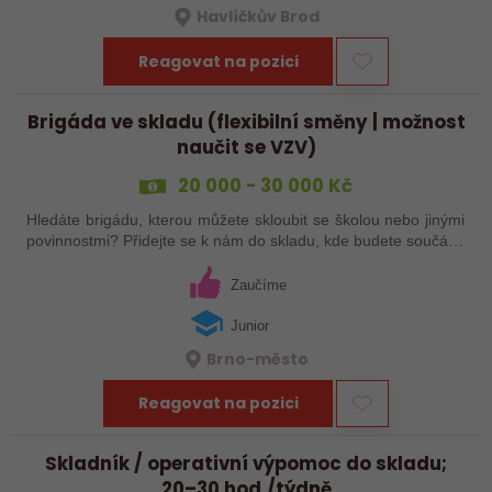
Havlíčkův Brod
Reagovat na pozici
Brigáda ve skladu (flexibilní směny | možnost
naučit se VZV)
20 000 - 30 000 Kč
Hledáte brigádu, kterou můžete skloubit se školou nebo jinými
povinnostmi? Přidejte se k nám do skladu, kde budete součástí
pohodového týmu a získáte zkušenosti nejen s prací ve
skladu, ale také s…
Zaučíme
Junior
Brno-město
Reagovat na pozici
Skladník / operativní výpomoc do skladu;
20–30 hod./týdně