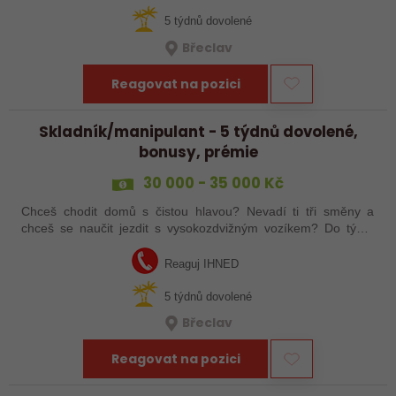
5 týdnů dovolené
Břeclav
Reagovat na pozici
Skladník/manipulant - 5 týdnů dovolené,
bonusy, prémie
30 000 - 35 000 Kč
Chceš chodit domů s čistou hlavou? Nevadí ti tři směny a
chceš se naučit jezdit s vysokozdvižným vozíkem? Do týmu
hledáme nového šikovného kolegu! Zaujalo tě to? Pošli mi
životopis!
Reaguj IHNED
5 týdnů dovolené
Břeclav
Reagovat na pozici