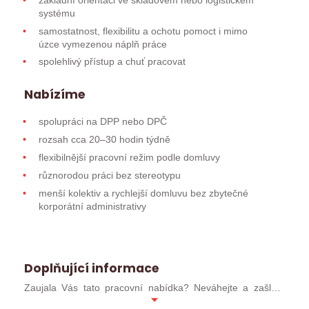
systému
samostatnost, flexibilitu a ochotu pomoct i mimo
úzce vymezenou náplň práce
spolehlivý přístup a chuť pracovat
Nabízíme
spolupráci na DPP nebo DPČ
rozsah cca 20–30 hodin týdně
flexibilnější pracovní režim podle domluvy
různorodou práci bez stereotypu
menší kolektiv a rychlejší domluvu bez zbytečné
korporátní administrativy
Doplňující informace
Zaujala Vás tato pracovní nabídka? Neváhejte a zašlete
svůj profesní životopis ve formátu MS WORD (ideálně