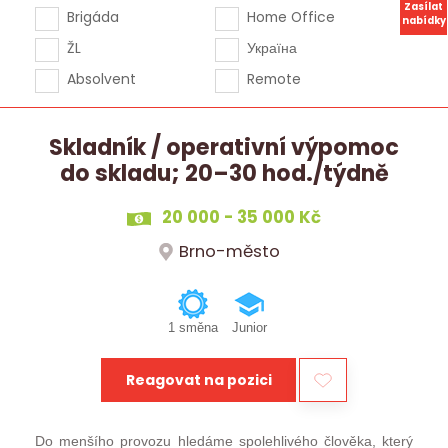
Zasílat
Brigáda
Home Office
nabídky
ŽL
Україна
Absolvent
Remote
Skladník / operativní výpomoc
do skladu; 20–30 hod./týdně
20 000 - 35 000 Kč
Brno-město
1 směna
Junior
Reagovat na pozici
Do menšího provozu hledáme spolehlivého člověka, který