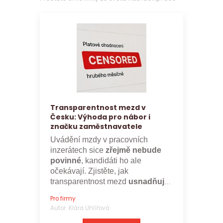
Transparentnost mezd v
Česku: Výhoda pro nábor i
značku zaměstnavatele
Uvádění mzdy v pracovních
inzerátech sice
zřejmě nebude
povinné
, kandidáti ho ale
očekávají. Zjistěte, jak
transparentnost mezd
usnadňuje
nábor a posiluje značku
Pro firmy
zaměstnavatele.
Autor: Klára Uhlířová