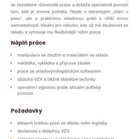
se nezalekne různorodé práce a dokáže operativně pomoct
tam, kde je zrovna potřeba. Nejde o stereotypní „stání u
pásu“, ale o praktickou skladovou práci s větší mírou
samostatnosti. Ideální pro někoho, kdo už má zkušenost ze
skladu a vyhovuje mu flexibilnější režim práce.
Náplň práce
manipulace se zbožím a materiálem ve skladu
nakládka, vykládka a příprava zásilek
práce se skladovým/logistickým softwarem
obsluha VZV a běžné skladové techniky
operativní výpomoc podle aktuální potřeby
provozu
Požadavky
alespoň krátkou praxi ze skladu nebo logistiky
zkušenost s obsluhou VZV
základní orientaci ve skladovém nebo logistickém