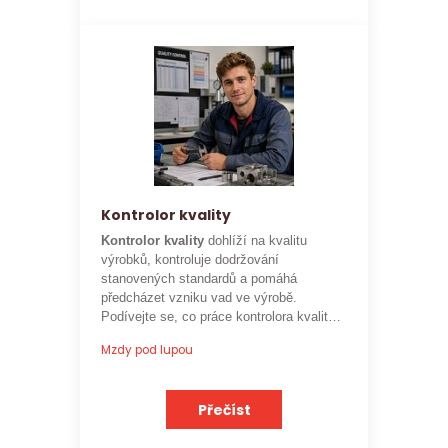
Kontrolor kvality
Kontrolor kvality
dohlíží na kvalitu
výrobků, kontroluje dodržování
stanovených standardů a pomáhá
předcházet vzniku vad ve výrobě.
Podívejte se, co práce kontrolora kvality
obnáší a jaké je
aktuální platové
Mzdy pod lupou
ohodnocení této profese
.
Přečíst