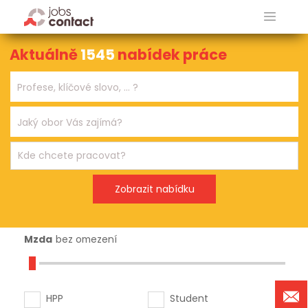
Aktuálně
1545
nabídek práce
Mzda
bez omezení
HPP
Student