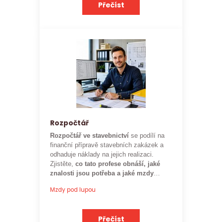
Přečíst
Rozpočtář
Rozpočtář ve stavebnictví
se podílí na
finanční přípravě stavebních zakázek a
odhaduje náklady na jejich realizaci.
Zjistěte,
co tato profese obnáší, jaké
znalosti jsou potřeba a jaké mzdy
mohou rozpočtáři ve stavebnictví
Mzdy pod lupou
očekávat.
Přečíst