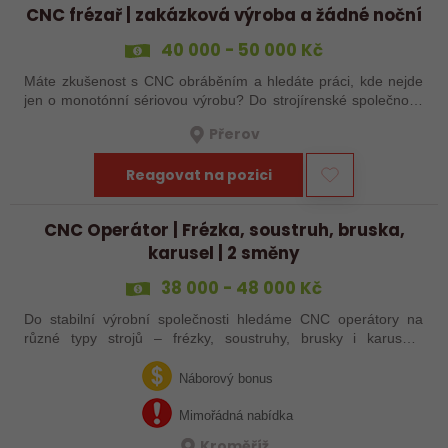
CNC frézař | zakázková výroba a žádné noční
40 000 - 50 000 Kč
Máte zkušenost s CNC obráběním a hledáte práci, kde nejde
jen o monotónní sériovou výrobu? Do strojírenské společnosti
hledáme zkušenějšího CNC obráběče, který se bude věnovat
Přerov
především práci na…
Reagovat na pozici
CNC Operátor | Frézka, soustruh, bruska,
karusel | 2 směny
38 000 - 48 000 Kč
Do stabilní výrobní společnosti hledáme CNC operátory na
různé typy strojů – frézky, soustruhy, brusky i karusely.
Uplatnění u nás najdou zkušení obráběči i absolventi
technických oborů, kteří se…
Náborový bonus
Mimořádná nabídka
Kroměříž