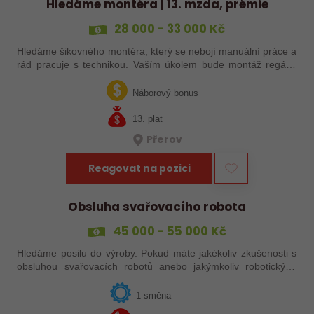
Hledáme montéra | 13. mzda, prémie
28 000 - 33 000 Kč
Hledáme šikovného montéra, který se nebojí manuální práce a
rád pracuje s technikou. Vaším úkolem bude montáž regálů,
dopravníků a autonomních vozíků (VZV) podle výkresů.
Nabízíme stabilní práci u…
Náborový bonus
13. plat
Přerov
Reagovat na pozici
Obsluha svařovacího robota
45 000 - 55 000 Kč
Hledáme posilu do výroby. Pokud máte jakékoliv zkušenosti s
obsluhou svařovacích robotů anebo jakýmkoliv robotickým,
strojním anebo i ručním svařováním, tak se nám neváhejte
ozvat!
1 směna