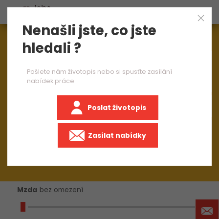
Nenašli jste, co jste
Aktuálně
1544
nabídek práce
hledali ?
×
operátor výroby 1 směna
Pošlete nám životopis nebo si spusťte zasílání
nabídek práce
Poslat životopis
+50 km
Zasílat nabídky
Mzda
bez omezení