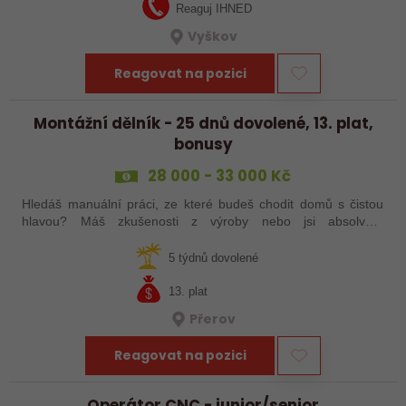
Reaguj IHNED
Vyškov
Reagovat na pozici
Montážní dělník - 25 dnů dovolené, 13. plat,
bonusy
28 000 - 33 000 Kč
Hledáš manuální práci, ze které budeš chodit domů s čistou
hlavou? Máš zkušenosti z výroby nebo jsi absolvent
strojírenského oboru? Tak neváhej a pošli mi životopis!
5 týdnů dovolené
13. plat
Přerov
Reagovat na pozici
Operátor CNC - junior/senior