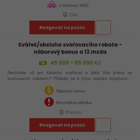
V blízkosti MHD
Zlín
Reagovat na pozici
Svářeč/obsluha svařovacího robota -
náborový bonus a 13.mzda
45 000 - 55 000 Kč
Nechcete už jen klasicky svařovat a láká Vás práce se
svařovacím robotem? Přidejte se k týmu stabilní strojírenské
společnosti v Hranicích a využijte své zkušenosti se
svařováním v moderní výrobě.…
Náborový bonus
Mimořádná nabídka
Přerov
Reagovat na pozici