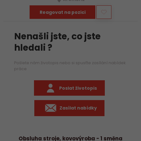
Reagovat na pozici
Nenašli jste, co jste
hledali ?
Pošlete nám životopis nebo si spusťte zasílání nabídek
práce
Poslat životopis
Zasílat nabídky
Obsluha stroje, kovovýroba - 1 směna