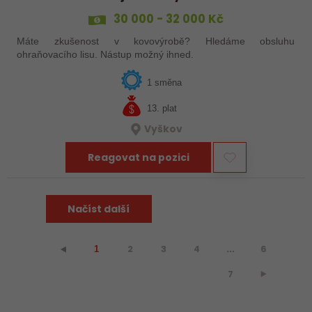
30 000 - 32 000 Kč
Máte zkušenost v kovovýrobě? Hledáme obsluhu
ohraňovacího lisu. Nástup možný ihned.
1 směna
13. plat
Vyškov
Reagovat na pozici
Načíst další
2
3
4
...
6
⯇
1
7
⯈