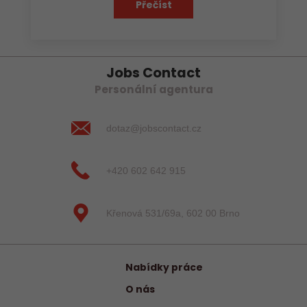
Přečíst
Jobs Contact
Personální agentura
dotaz@jobscontact.cz
+420 602 642 915
Křenová 531/69a, 602 00 Brno
Nabídky práce
O nás