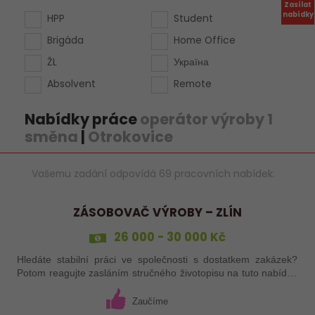
Zasílat
nabídky
HPP
Student
Brigáda
Home Office
ŽL
Україна
Absolvent
Remote
Nabídky práce
operátor výroby 1
směna
|
Otrokovice
Vašemu zadání odpovídá 69 pracovních nabídek:
ZÁSOBOVAČ VÝROBY – ZLÍN
26 000 - 30 000 Kč
Hledáte stabilní práci ve společnosti s dostatkem zakázek?
Potom reagujte zasláním stručného životopisu na tuto nabídku
práce!
Zaučíme