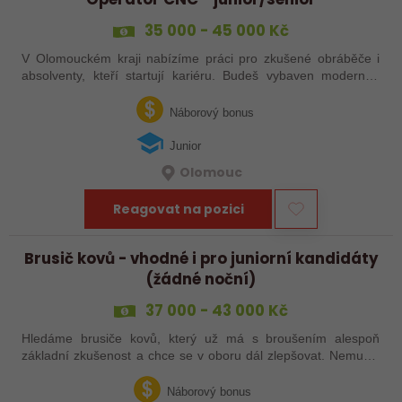
35 000 - 45 000 Kč
V Olomouckém kraji nabízíme práci pro zkušené obráběče i
absolventy, kteří startují kariéru. Budeš vybaven moderním
pracovním místem a spoustou benefitů. Pokud se chceš
dozvědět více, neváhej…
Náborový bonus
Junior
Olomouc
Reagovat na pozici
Brusič kovů - vhodné i pro juniorní kandidáty
(žádné noční)
37 000 - 43 000 Kč
Hledáme brusiče kovů, který už má s broušením alespoň
základní zkušenost a chce se v oboru dál zlepšovat. Nemusíš
být samostatný specialista s dlouholetou praxí. Důležité je,
abys už někdy pracoval…
Náborový bonus