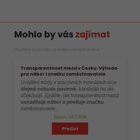
Mohlo by vás
zajímat
Přečtěte si novinky ze světa nabídek práce
Transparentnost mezd v Česku: Výhoda
pro nábor i značku zaměstnavatele
Uvádění mzdy v pracovních inzerátech sice
zřejmě nebude povinné
, kandidáti ho ale
očekávají. Zjistěte, jak transparentnost mezd
usnadňuje nábor a posiluje značku
zaměstnavatele.
Datum: 24.7.2026
Přečíst