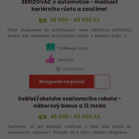
SEŘIZOVAČ v automotive - možnost
kariérního růstu a zaučíme!
36 000 - 48 500 Kč
Máte zkušenosti se seřizováním nebo obsluhou vstřikolisů
anebo jste absolvent technického oboru a hledáte práci, kde
se budete moci dále rozvíjet? Baví Vás technika, hledání
řešení a práce přímo ve…
Vzdělávací kurzy
Zaučíme
Olomouc
Reagovat na pozici
Svářeč/obsluha svařovacího robota -
náborový bonus a 13.mzda
45 000 - 55 000 Kč
Nechcete už jen klasicky svařovat a láká Vás práce se
svařovacím robotem? Přidejte se k týmu stabilní strojírenské
společnosti v Hranicích a využijte své zkušenosti se