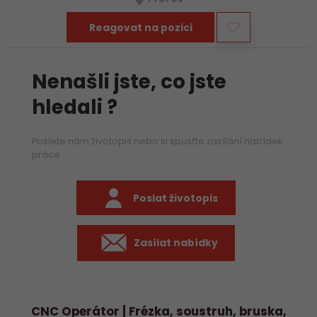
především práci na…
Reagovat na pozici
Nenašli jste, co jste
hledali ?
Pošlete nám životopis nebo si spusťte zasílání nabídek
práce
Poslat životopis
Zasílat nabídky
CNC Operátor | Frézka, soustruh, bruska,