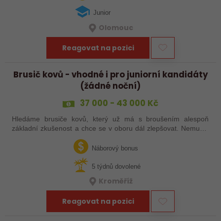
Junior
Olomouc
Reagovat na pozici
Brusič kovů - vhodné i pro juniorní kandidáty
(žádné noční)
37 000 - 43 000 Kč
Hledáme brusiče kovů, který už má s broušením alespoň
základní zkušenost a chce se v oboru dál zlepšovat. Nemusíš
být samostatný specialista s dlouholetou praxí. Důležité je,
abys už někdy pracoval…
Náborový bonus
5 týdnů dovolené
Kroměříž
Reagovat na pozici