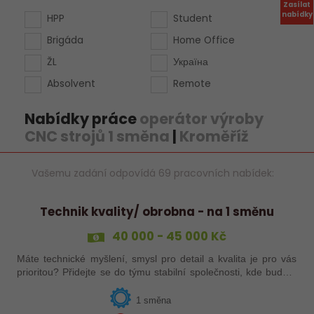
Zasílat
nabídky
HPP
Student
Brigáda
Home Office
ŽL
Україна
Absolvent
Remote
Nabídky práce
operátor výroby
CNC strojů 1 směna
|
Kroměříž
Vašemu zadání odpovídá 69 pracovních nabídek:
Technik kvality/ obrobna - na 1 směnu
40 000 - 45 000 Kč
Máte technické myšlení, smysl pro detail a kvalita je pro vás
prioritou? Přidejte se do týmu stabilní společnosti, kde budete
mít možnost podílet se na zajištění kvality výroby a
spolupracovat s…
1 směna