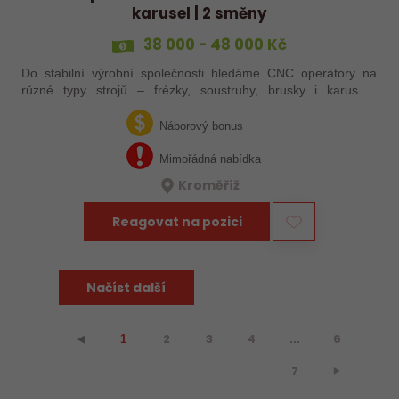
karusel | 2 směny
38 000 - 48 000 Kč
Do stabilní výrobní společnosti hledáme CNC operátory na
různé typy strojů – frézky, soustruhy, brusky i karusely.
Uplatnění u nás najdou zkušení obráběči i absolventi
technických oborů, kteří se…
Náborový bonus
Mimořádná nabídka
Kroměříž
Reagovat na pozici
Načíst další
2
3
4
...
6
⯇
1
7
⯈