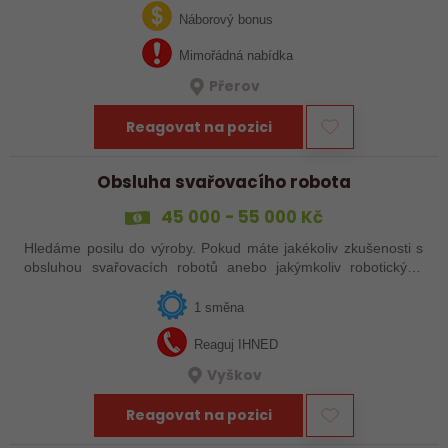
svařováním v moderní výrobě.…
Náborový bonus
Mimořádná nabídka
Přerov
Reagovat na pozici
Obsluha svařovacího robota
45 000 - 55 000 Kč
Hledáme posilu do výroby. Pokud máte jakékoliv zkušenosti s
obsluhou svařovacích robotů anebo jakýmkoliv robotickým,
strojním anebo i ručním svařováním, tak se nám neváhejte
ozvat!
1 směna
Reaguj IHNED
Vyškov
Reagovat na pozici