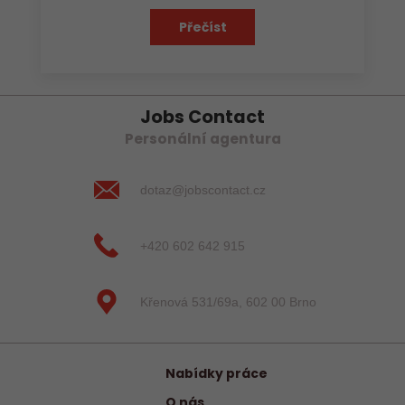
Přečíst
Jobs Contact
Personální agentura
dotaz@jobscontact.cz
+420 602 642 915
Křenová 531/69a, 602 00 Brno
Nabídky práce
O nás