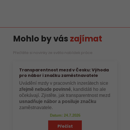
Mohlo by vás
zajímat
Přečtěte si novinky ze světa nabídek práce
Transparentnost mezd v Česku: Výhoda
pro nábor i značku zaměstnavatele
Uvádění mzdy v pracovních inzerátech sice
zřejmě nebude povinné
, kandidáti ho ale
očekávají. Zjistěte, jak transparentnost mezd
usnadňuje nábor a posiluje značku
zaměstnavatele.
Datum: 24.7.2026
Přečíst