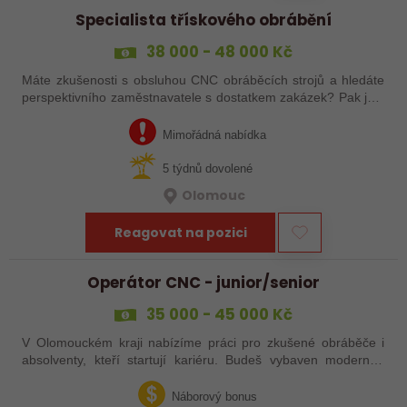
Specialista třískového obrábění
38 000 - 48 000 Kč
Máte zkušenosti s obsluhou CNC obráběcích strojů a hledáte
perspektivního zaměstnavatele s dostatkem zakázek? Pak jste
na správném inzerátu nabídky práce a reagujte zasláním
životopisu!
Mimořádná nabídka
5 týdnů dovolené
Olomouc
Reagovat na pozici
Operátor CNC - junior/senior
35 000 - 45 000 Kč
V Olomouckém kraji nabízíme práci pro zkušené obráběče i
absolventy, kteří startují kariéru. Budeš vybaven moderním
pracovním místem a spoustou benefitů. Pokud se chceš
dozvědět více, neváhej…
Náborový bonus