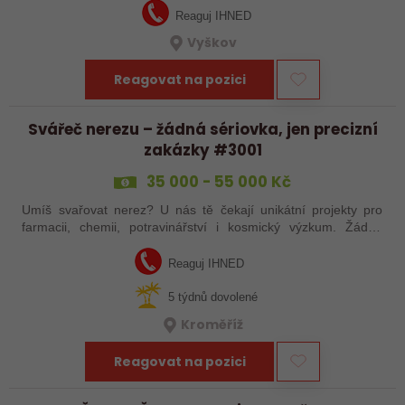
Reaguj IHNED
Vyškov
Reagovat na pozici
Svářeč nerezu – žádná sériovka, jen precizní
zakázky #3001
35 000 - 55 000 Kč
Umíš svařovat nerez? U nás tě čekají unikátní projekty pro
farmacii, chemii, potravinářství i kosmický výzkum. Žádná
rutina, ale precizní práce, která má smysl.
Reaguj IHNED
5 týdnů dovolené
Kroměříž
Reagovat na pozici