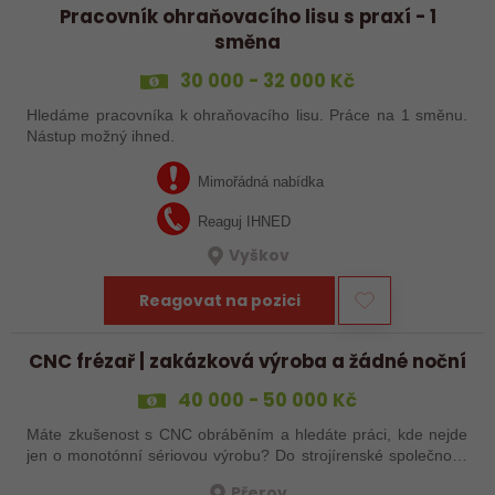
Pracovník ohraňovacího lisu s praxí - 1
směna
30 000 - 32 000 Kč
Hledáme pracovníka k ohraňovacího lisu. Práce na 1 směnu.
Nástup možný ihned.
Mimořádná nabídka
Reaguj IHNED
Vyškov
Reagovat na pozici
CNC frézař | zakázková výroba a žádné noční
40 000 - 50 000 Kč
Máte zkušenost s CNC obráběním a hledáte práci, kde nejde
jen o monotónní sériovou výrobu? Do strojírenské společnosti
hledáme zkušenějšího CNC obráběče, který se bude věnovat
Přerov