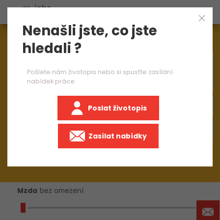
Nenašli jste, co jste
Aktuálně
1545
nabídek práce
hledali ?
×
operátor výroby CNC strojů 1 směna
Pošlete nám životopis nebo si spusťte zasílání
nabídek práce
Poslat životopis
+50 km
Zasílat nabídky
Mzda
bez omezení