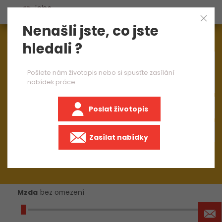
Nenašli jste, co jste
Aktuálně
1545
nabídek práce
hledali ?
×
operátorka 2 směny
Pošlete nám životopis nebo si spusťte zasílání
nabídek práce
Poslat životopis
+50 km
Zasílat nabídky
Mzda
bez omezení