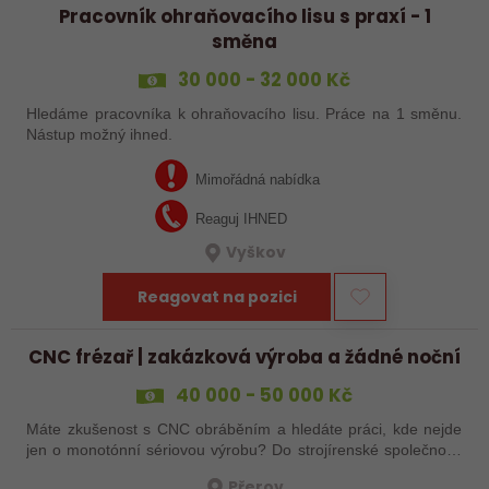
Pracovník ohraňovacího lisu s praxí - 1
směna
30 000 - 32 000 Kč
Hledáme pracovníka k ohraňovacího lisu. Práce na 1 směnu.
Nástup možný ihned.
Mimořádná nabídka
Reaguj IHNED
Vyškov
Reagovat na pozici
CNC frézař | zakázková výroba a žádné noční
40 000 - 50 000 Kč
Máte zkušenost s CNC obráběním a hledáte práci, kde nejde
jen o monotónní sériovou výrobu? Do strojírenské společnosti
hledáme zkušenějšího CNC obráběče, který se bude věnovat
Přerov