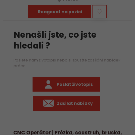
především práci na…
Reagovat na pozici
Nenašli jste, co jste
hledali ?
Pošlete nám životopis nebo si spusťte zasílání nabídek
práce
Poslat životopis
Zasílat nabídky
CNC Operátor | Frézka, soustruh, bruska,