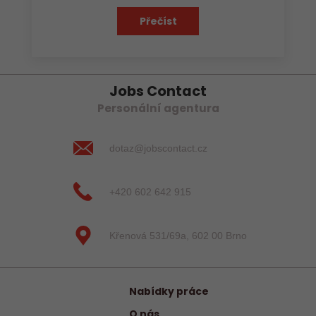
Přečíst
Jobs Contact
Personální agentura
dotaz@jobscontact.cz
+420 602 642 915
Křenová 531/69a, 602 00 Brno
Nabídky práce
O nás