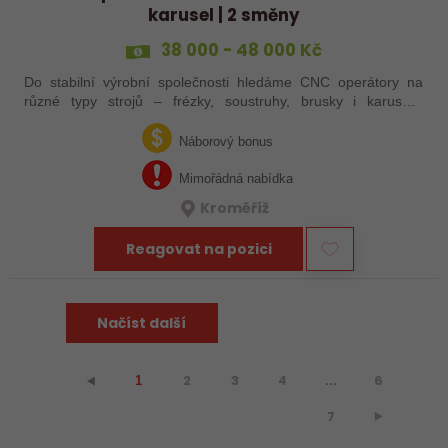
karusel | 2 směny
38 000 - 48 000 Kč
Do stabilní výrobní společnosti hledáme CNC operátory na
různé typy strojů – frézky, soustruhy, brusky i karusely.
Uplatnění u nás najdou zkušení obráběči i absolventi
technických oborů, kteří se…
Náborový bonus
Mimořádná nabídka
Kroměříž
Reagovat na pozici
Načíst další
2
3
4
...
6
⯇
1
7
⯈