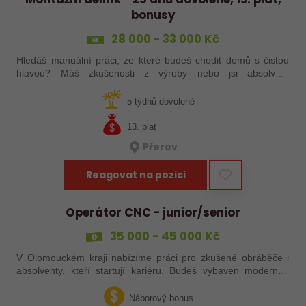
bonusy
28 000 - 33 000 Kč
Hledáš manuální práci, ze které budeš chodit domů s čistou
hlavou? Máš zkušenosti z výroby nebo jsi absolvent
strojírenského oboru? Tak neváhej a pošli mi životopis!
5 týdnů dovolené
13. plat
Přerov
Reagovat na pozici
Operátor CNC - junior/senior
35 000 - 45 000 Kč
V Olomouckém kraji nabízíme práci pro zkušené obráběče i
absolventy, kteří startují kariéru. Budeš vybaven moderním
pracovním místem a spoustou benefitů. Pokud se chceš
dozvědět více, neváhej…
Náborový bonus