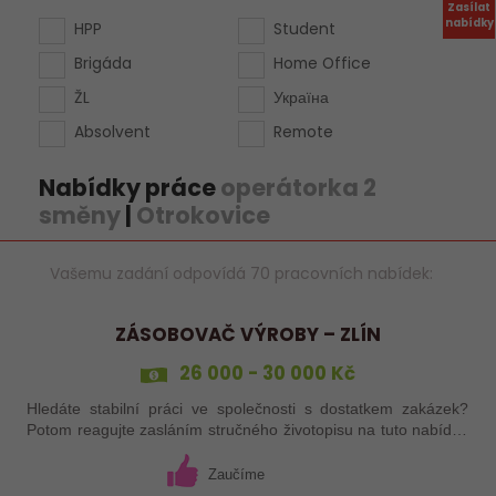
Zasílat
nabídky
HPP
Student
Brigáda
Home Office
ŽL
Україна
Absolvent
Remote
Nabídky práce
operátorka 2
směny
|
Otrokovice
Vašemu zadání odpovídá 70 pracovních nabídek:
ZÁSOBOVAČ VÝROBY – ZLÍN
26 000 - 30 000 Kč
Hledáte stabilní práci ve společnosti s dostatkem zakázek?
Potom reagujte zasláním stručného životopisu na tuto nabídku
práce!
Zaučíme