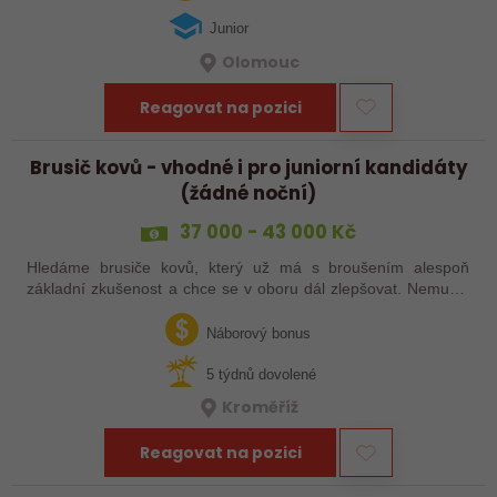
Junior
Olomouc
Reagovat na pozici
Brusič kovů - vhodné i pro juniorní kandidáty
(žádné noční)
37 000 - 43 000 Kč
Hledáme brusiče kovů, který už má s broušením alespoň
základní zkušenost a chce se v oboru dál zlepšovat. Nemusíš
být samostatný specialista s dlouholetou praxí. Důležité je,
abys už někdy pracoval…
Náborový bonus
5 týdnů dovolené
Kroměříž
Reagovat na pozici