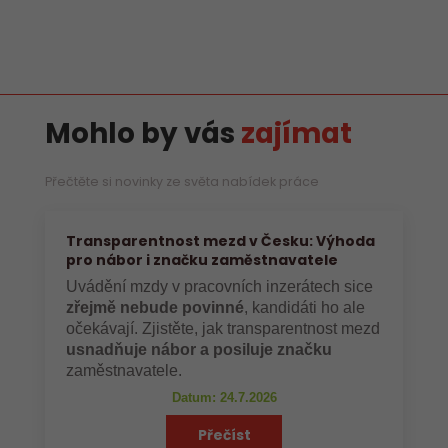
Mohlo by vás
zajímat
Přečtěte si novinky ze světa nabídek práce
Transparentnost mezd v Česku: Výhoda
pro nábor i značku zaměstnavatele
Uvádění mzdy v pracovních inzerátech sice
zřejmě nebude povinné
, kandidáti ho ale
očekávají. Zjistěte, jak transparentnost mezd
usnadňuje nábor a posiluje značku
zaměstnavatele.
Datum: 24.7.2026
Přečíst