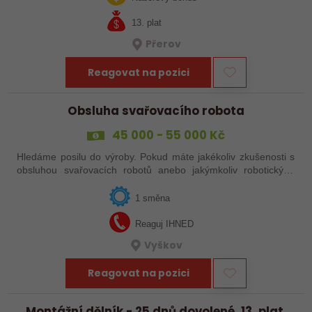
13. plat
Přerov
Reagovat na pozici
Obsluha svařovacího robota
45 000 - 55 000 Kč
Hledáme posilu do výroby. Pokud máte jakékoliv zkušenosti s
obsluhou svařovacích robotů anebo jakýmkoliv robotickým,
strojním anebo i ručním svařováním, tak se nám neváhejte
ozvat!
1 směna
Reaguj IHNED
Vyškov
Reagovat na pozici
Montážní dělník - 25 dnů dovolené, 13. plat,