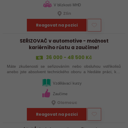
V blízkosti MHD
Zlín
Reagovat na pozici
SEŘIZOVAČ v automotive - možnost
kariérního růstu a zaučíme!
36 000 - 48 500 Kč
Máte zkušenosti se seřizováním nebo obsluhou vstřikolisů
anebo jste absolvent technického oboru a hledáte práci, kde
se budete moci dále rozvíjet? Baví Vás technika, hledání
řešení a práce přímo ve…
Vzdělávací kurzy
Zaučíme
Olomouc
Reagovat na pozici