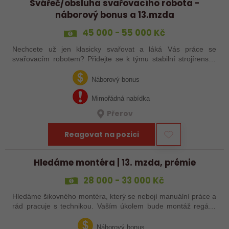
Svářeč/obsluha svařovacího robota -
náborový bonus a 13.mzda
45 000 - 55 000 Kč
Nechcete už jen klasicky svařovat a láká Vás práce se
svařovacím robotem? Přidejte se k týmu stabilní strojírenské
společnosti v Hranicích a využijte své zkušenosti se
svařováním v moderní výrobě.…
Náborový bonus
Mimořádná nabídka
Přerov
Reagovat na pozici
Hledáme montéra | 13. mzda, prémie
28 000 - 33 000 Kč
Hledáme šikovného montéra, který se nebojí manuální práce a
rád pracuje s technikou. Vaším úkolem bude montáž regálů,
dopravníků a autonomních vozíků (VZV) podle výkresů.
Nabízíme stabilní práci u…
Náborový bonus