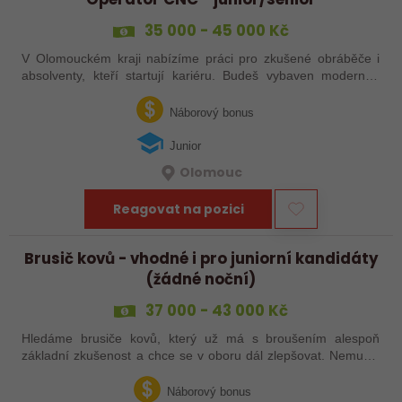
35 000 - 45 000 Kč
V Olomouckém kraji nabízíme práci pro zkušené obráběče i
absolventy, kteří startují kariéru. Budeš vybaven moderním
pracovním místem a spoustou benefitů. Pokud se chceš
dozvědět více, neváhej…
Náborový bonus
Junior
Olomouc
Reagovat na pozici
Brusič kovů - vhodné i pro juniorní kandidáty
(žádné noční)
37 000 - 43 000 Kč
Hledáme brusiče kovů, který už má s broušením alespoň
základní zkušenost a chce se v oboru dál zlepšovat. Nemusíš
být samostatný specialista s dlouholetou praxí. Důležité je,
abys už někdy pracoval…
Náborový bonus