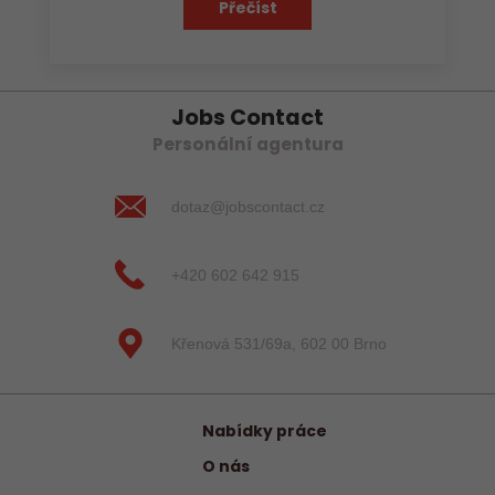
Přečíst
Jobs Contact
Personální agentura
dotaz@jobscontact.cz
+420 602 642 915
Křenová 531/69a, 602 00 Brno
Nabídky práce
O nás