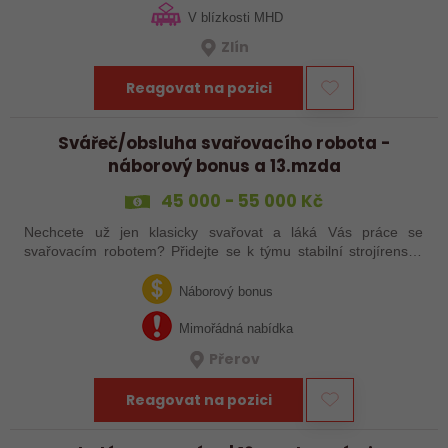
V blízkosti MHD
Zlín
Reagovat na pozici
Svářeč/obsluha svařovacího robota -
náborový bonus a 13.mzda
45 000 - 55 000 Kč
Nechcete už jen klasicky svařovat a láká Vás práce se
svařovacím robotem? Přidejte se k týmu stabilní strojírenské
společnosti v Hranicích a využijte své zkušenosti se
svařováním v moderní výrobě.…
Náborový bonus
Mimořádná nabídka
Přerov
Reagovat na pozici