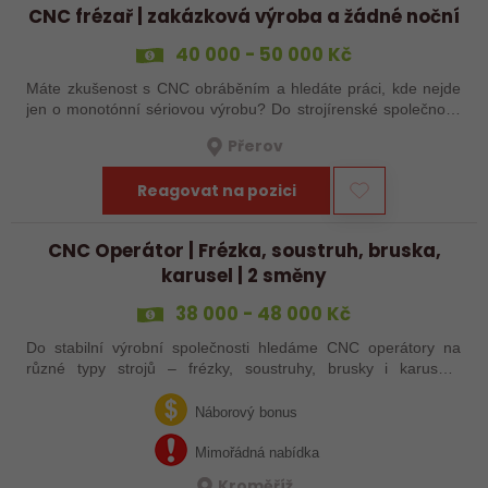
CNC frézař | zakázková výroba a žádné noční
40 000 - 50 000 Kč
Máte zkušenost s CNC obráběním a hledáte práci, kde nejde
jen o monotónní sériovou výrobu? Do strojírenské společnosti
hledáme zkušenějšího CNC obráběče, který se bude věnovat
Přerov
především práci na…
Reagovat na pozici
CNC Operátor | Frézka, soustruh, bruska,
karusel | 2 směny
38 000 - 48 000 Kč
Do stabilní výrobní společnosti hledáme CNC operátory na
různé typy strojů – frézky, soustruhy, brusky i karusely.
Uplatnění u nás najdou zkušení obráběči i absolventi
technických oborů, kteří se…
Náborový bonus
Mimořádná nabídka
Kroměříž