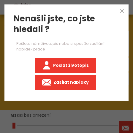
Nenašli jste, co jste
Aktuálně
1544
nabídek práce
hledali ?
×
operátorka obrobny 1 směna
Pošlete nám životopis nebo si spusťte zasílání
nabídek práce
Poslat životopis
+50 km
Zasílat nabídky
Mzda
bez omezení