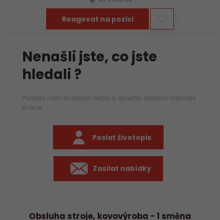
Reagovat na pozici
Nenašli jste, co jste
hledali ?
Pošlete nám životopis nebo si spusťte zasílání nabídek
práce
Poslat životopis
Zasílat nabídky
Obsluha stroje, kovovýroba - 1 směna