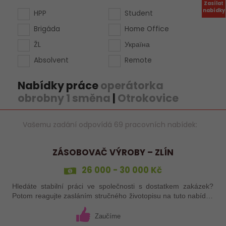
Zasílat
nabídky
HPP
Student
Brigáda
Home Office
ŽL
Україна
Absolvent
Remote
Nabídky práce
operátorka
obrobny 1 směna
|
Otrokovice
Vašemu zadání odpovídá 69 pracovních nabídek:
ZÁSOBOVAČ VÝROBY – ZLÍN
26 000 - 30 000 Kč
Hledáte stabilní práci ve společnosti s dostatkem zakázek?
Potom reagujte zasláním stručného životopisu na tuto nabídku
práce!
Zaučíme