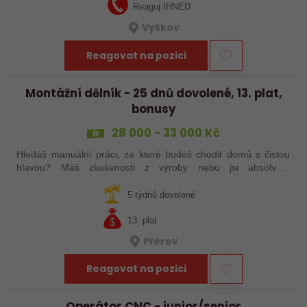
Reaguj IHNED
Vyškov
Reagovat na pozici
Montážní dělník - 25 dnů dovolené, 13. plat,
bonusy
28 000 - 33 000 Kč
Hledáš manuální práci, ze které budeš chodit domů s čistou
hlavou? Máš zkušenosti z výroby nebo jsi absolvent
strojírenského oboru? Tak neváhej a pošli mi životopis!
5 týdnů dovolené
13. plat
Přerov
Reagovat na pozici
Operátor CNC - junior/senior