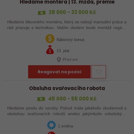
Hledáme montéra | 13. mzda, prémie
28 000 - 33 000 Kč
Hledáme šikovného montéra, který se nebojí manuální práce a
rád pracuje s technikou. Vaším úkolem bude montáž regálů,
dopravníků a autonomních vozíků (VZV) podle výkresů.
Nabízíme stabilní práci u…
Náborový bonus
13. plat
Přerov
Reagovat na pozici
Obsluha svařovacího robota
45 000 - 55 000 Kč
Hledáme posilu do výroby. Pokud máte jakékoliv zkušenosti s
obsluhou svařovacích robotů anebo jakýmkoliv robotickým,
strojním anebo i ručním svařováním, tak se nám neváhejte
ozvat!
1 směna