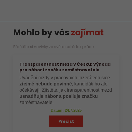
Mohlo by vás
zajímat
Přečtěte si novinky ze světa nabídek práce
Transparentnost mezd v Česku: Výhoda
pro nábor i značku zaměstnavatele
Uvádění mzdy v pracovních inzerátech sice
zřejmě nebude povinné
, kandidáti ho ale
očekávají. Zjistěte, jak transparentnost mezd
usnadňuje nábor a posiluje značku
zaměstnavatele.
Datum: 24.7.2026
Přečíst