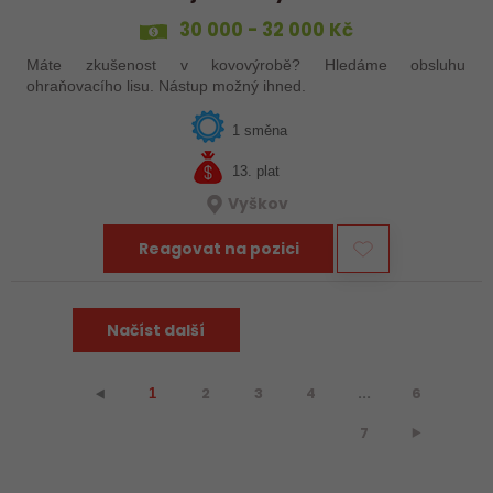
30 000 - 32 000 Kč
Máte zkušenost v kovovýrobě? Hledáme obsluhu
ohraňovacího lisu. Nástup možný ihned.
1 směna
13. plat
Vyškov
Reagovat na pozici
Načíst další
2
3
4
...
6
⯇
1
7
⯈