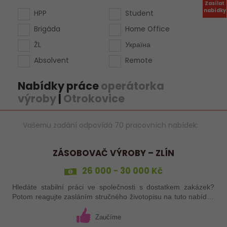
Zasílat
nabídky
HPP
Student
Brigáda
Home Office
ŽL
Україна
Absolvent
Remote
Nabídky práce
operátorka
výroby
|
Otrokovice
Vašemu zadání odpovídá 70 pracovních nabídek:
ZÁSOBOVAČ VÝROBY – ZLÍN
26 000 - 30 000 Kč
Hledáte stabilní práci ve společnosti s dostatkem zakázek?
Potom reagujte zasláním stručného životopisu na tuto nabídku
práce!
Zaučíme