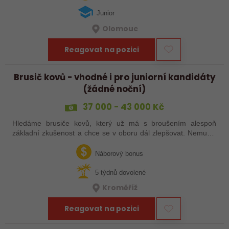
Junior
Olomouc
Reagovat na pozici
Brusič kovů - vhodné i pro juniorní kandidáty
(žádné noční)
37 000 - 43 000 Kč
Hledáme brusiče kovů, který už má s broušením alespoň
základní zkušenost a chce se v oboru dál zlepšovat. Nemusíš
být samostatný specialista s dlouholetou praxí. Důležité je,
abys už někdy pracoval…
Náborový bonus
5 týdnů dovolené
Kroměříž
Reagovat na pozici