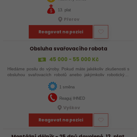
13. plat
Přerov
Reagovat na pozici
Obsluha svařovacího robota
45 000 - 55 000 Kč
Hledáme posilu do výroby. Pokud máte jakékoliv zkušenosti s
obsluhou svařovacích robotů anebo jakýmkoliv robotickým,
strojním anebo i ručním svařováním, tak se nám neváhejte
ozvat!
1 směna
Reaguj IHNED
Vyškov
Reagovat na pozici
Montážní dělník - 25 dnů dovolené, 13. plat,