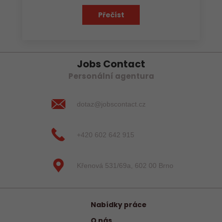
Přečíst
Jobs Contact
Personální agentura
dotaz@jobscontact.cz
+420 602 642 915
Křenová 531/69a, 602 00 Brno
Nabídky práce
O nás