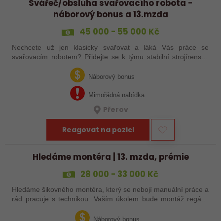
Svářeč/obsluha svařovacího robota -
náborový bonus a 13.mzda
45 000 - 55 000 Kč
Nechcete už jen klasicky svařovat a láká Vás práce se
svařovacím robotem? Přidejte se k týmu stabilní strojírenské
společnosti v Hranicích a využijte své zkušenosti se
svařováním v moderní výrobě.…
Náborový bonus
Mimořádná nabídka
Přerov
Reagovat na pozici
Hledáme montéra | 13. mzda, prémie
28 000 - 33 000 Kč
Hledáme šikovného montéra, který se nebojí manuální práce a
rád pracuje s technikou. Vaším úkolem bude montáž regálů,
dopravníků a autonomních vozíků (VZV) podle výkresů.
Nabízíme stabilní práci u…
Náborový bonus