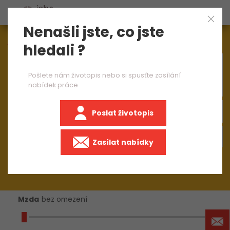
Nenašli jste, co jste
Aktuálně
1545
nabídek práce
hledali ?
×
operátorka výroby
Pošlete nám životopis nebo si spusťte zasílání
nabídek práce
Poslat životopis
+50 km
Zasílat nabídky
Mzda
bez omezení