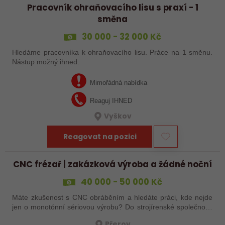
Pracovník ohraňovacího lisu s praxí - 1
směna
30 000 - 32 000 Kč
Hledáme pracovníka k ohraňovacího lisu. Práce na 1 směnu.
Nástup možný ihned.
Mimořádná nabídka
Reaguj IHNED
Vyškov
Reagovat na pozici
CNC frézař | zakázková výroba a žádné noční
40 000 - 50 000 Kč
Máte zkušenost s CNC obráběním a hledáte práci, kde nejde
jen o monotónní sériovou výrobu? Do strojírenské společnosti
hledáme zkušenějšího CNC obráběče, který se bude věnovat
Přerov