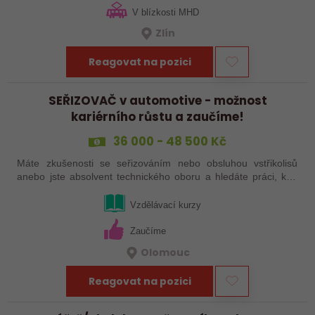
V blízkosti MHD
Zlín
Reagovat na pozici
SEŘIZOVAČ v automotive - možnost
kariérního růstu a zaučíme!
36 000 - 48 500 Kč
Máte zkušenosti se seřizováním nebo obsluhou vstřikolisů
anebo jste absolvent technického oboru a hledáte práci, kde
se budete moci dále rozvíjet? Baví Vás technika, hledání
řešení a práce přímo ve…
Vzdělávací kurzy
Zaučíme
Olomouc
Reagovat na pozici