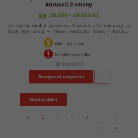
karusel | 2 směny
38 000 - 48 000 Kč
Do stabilní výrobní společnosti hledáme CNC operátory na
různé typy strojů – frézky, soustruhy, brusky i karusely.
Uplatnění u nás najdou zkušení obráběči i absolventi
technických oborů, kteří se…
Náborový bonus
Mimořádná nabídka
Kroměříž
Reagovat na pozici
Načíst další
2
3
4
...
6
⯇
1
7
⯈