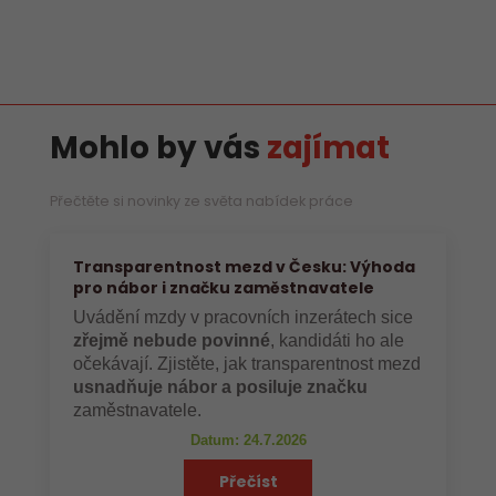
Mohlo by vás
zajímat
Přečtěte si novinky ze světa nabídek práce
Transparentnost mezd v Česku: Výhoda
pro nábor i značku zaměstnavatele
Uvádění mzdy v pracovních inzerátech sice
zřejmě nebude povinné
, kandidáti ho ale
očekávají. Zjistěte, jak transparentnost mezd
usnadňuje nábor a posiluje značku
zaměstnavatele.
Datum: 24.7.2026
Přečíst