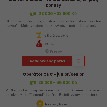
bonusy
28 000 - 33 000 Kč
Hledáš manuální práci, ze které budeš chodit domů s čistou
hlavou? Máš zkušenosti z výroby nebo jsi absolvent
strojírenského oboru? Tak neváhej a pošli mi životopis!
5 týdnů dovolené
13. plat
Přerov
Reagovat na pozici
Operátor CNC - junior/senior
35 000 - 45 000 Kč
V Olomouckém kraji nabízíme práci pro zkušené obráběče i
absolventy, kteří startují kariéru. Budeš vybaven moderním
pracovním místem a spoustou benefitů. Pokud se chceš
dozvědět více, neváhej…
Náborový bonus