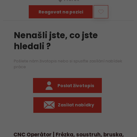
především práci na…
Reagovat na pozici
Nenašli jste, co jste
hledali ?
Pošlete nám životopis nebo si spusťte zasílání nabídek
práce
Poslat životopis
Zasílat nabídky
CNC Operátor | Frézka, soustruh, bruska,