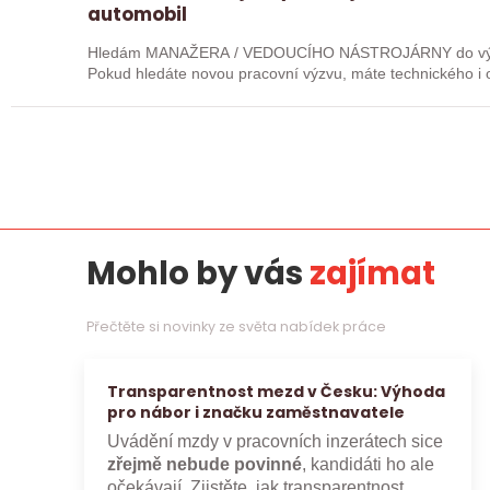
automobil
Hledám MANAŽERA / VEDOUCÍHO NÁSTROJÁRNY do význam
Pokud hledáte novou pracovní výzvu, máte technického i o
máte zkušenosti…
Mohlo by vás
zajímat
Přečtěte si novinky ze světa nabídek práce
Transparentnost mezd v Česku: Výhoda
pro nábor i značku zaměstnavatele
Uvádění mzdy v pracovních inzerátech sice
zřejmě nebude povinné
, kandidáti ho ale
očekávají. Zjistěte, jak transparentnost