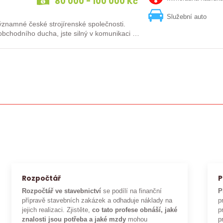
80 000 - 100 000 Kč
Služební auto
né české strojírenské společnosti.
bchodního ducha, jste silný v komunikaci a
Rozpočtář
P
Rozpočtář ve stavebnictví
se podílí na finanční
P
přípravě stavebních zakázek a odhaduje náklady na
p
jejich realizaci. Zjistěte,
co tato profese obnáší, jaké
p
znalosti jsou potřeba a jaké mzdy
mohou
p