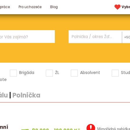
 práce
Pro uchazeče
Blog
Vyb
+5
Brigáda
ŽL
Absolvent
Stu
ote
álu
|
Polnička
emní
Mimořádná nabídk