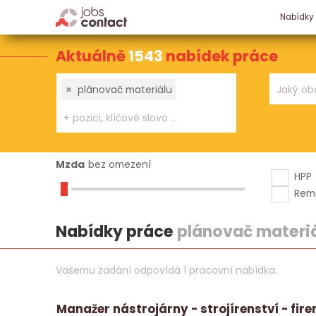
Nabídky
Aktuálně
1543
nabídek práce
×
plánovač materiálu
Mzda
bez omezení
HPP
Rem
Nabídky práce
plánovač materi
Vašemu zadání odpovídá 1 pracovní nabídka:
Manažer nástrojárny - strojírenství - fir