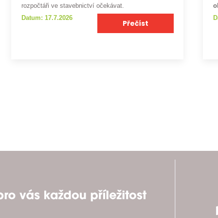
rozpočtáři ve stavebnictví očekávat.
o
Datum: 17.7.2026
D
Přečíst