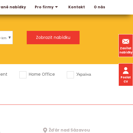
rané nabídky
Kontakt
O nás
Pro firmy
0 km
Zasílat
nabídky
dent
Home Office
Україна
Poslat
CV
Žďár nad Sázavou
a