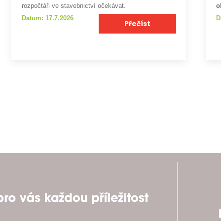
rozpočtáři ve stavebnictví očekávat.
o
Datum: 17.7.2026
D
Přečíst