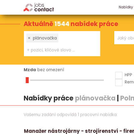
Nabídky
Aktuálně
1544
nabídek práce
×
plánovačka
Mzda
bez omezení
HPP
Rem
Nabídky práce
plánovačka
|
Pol
Vašemu zadání odpovídá 1 pracovní nabídka:
Manažer nástrojárny - strojírenství - fir