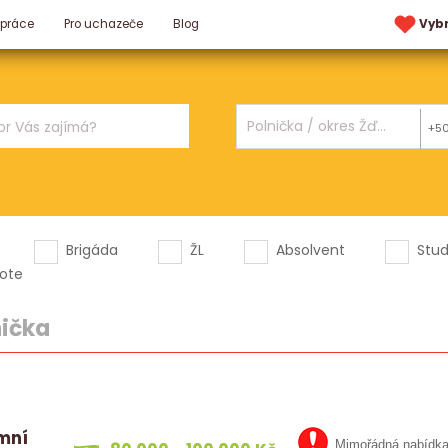
 práce
Pro uchazeče
Blog
Vyb
+5
Brigáda
ŽL
Absolvent
Stu
ote
nička
emní
Mimořádná nabídk