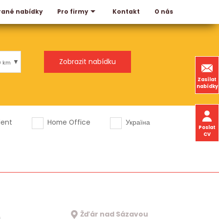
rané nabídky
Kontakt
O nás
Pro firmy
0 km
Zasílat
nabídky
dent
Home Office
Україна
Poslat
CV
Žďár nad Sázavou
a