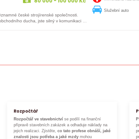
80 000 - 100 000 Kč
Služební auto
né české strojírenské společnosti.
bchodního ducha, jste silný v komunikaci a
Rozpočtář
P
Rozpočtář ve stavebnictví
se podílí na finanční
P
přípravě stavebních zakázek a odhaduje náklady na
p
jejich realizaci. Zjistěte,
co tato profese obnáší, jaké
p
znalosti jsou potřeba a jaké mzdy
mohou
p