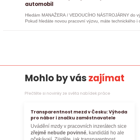
automobil
Hledám MANAŽERA / VEDOUCÍHO NÁSTROJÁRNY do význam
Pokud hledáte novou pracovní výzvu, máte technického i o
máte zkušenosti…
Mohlo by vás
zajímat
Přečtěte si novinky ze světa nabídek práce
Transparentnost mezd v Česku: Výhoda
pro nábor i značku zaměstnavatele
Uvádění mzdy v pracovních inzerátech sice
zřejmě nebude povinné
, kandidáti ho ale
očekávají. Zjistěte, jak transparentnost