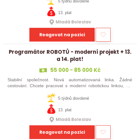
baví moderní…
5 týdnů dovolené
13. plat
Mladá Boleslav
Reagovat na pozici
Programátor ROBOTŮ - moderní projekt + 13.
a 14. plat!
55 000 - 85 000 Kč
Stabilní společnost. Nová automatizovaná linka. Žádné
cestování. Chcete pracovat s moderní robotickou linkou, ale
nechcete být pořád na cestách? Hledáme zkušené robotiky i
šikovné absolventy…
5 týdnů dovolené
13. plat
Mladá Boleslav
Reagovat na pozici