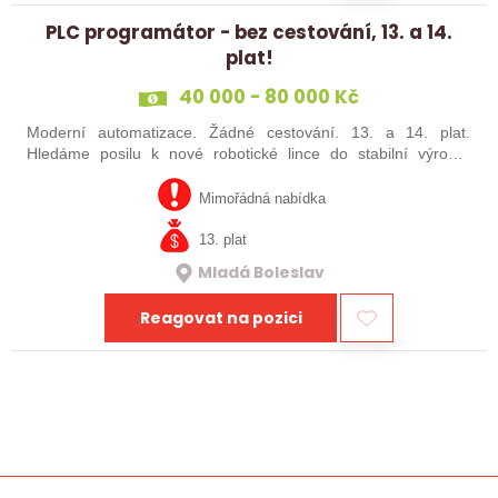
PLC programátor - bez cestování, 13. a 14.
plat!
40 000 - 80 000 Kč
Moderní automatizace. Žádné cestování. 13. a 14. plat.
Hledáme posilu k nové robotické lince do stabilní výrobní
společnosti. Máte už zkušenosti s PLC programováním nebo
jste šikovný absolvent…
Mimořádná nabídka
13. plat
Mladá Boleslav
Reagovat na pozici