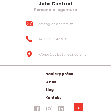
Jobs Contact
Personální agentura
dotaz@jobscontact.cz
+420 602 642 915
Křenová 531/69a, 602 00 Brno
Nabídky práce
O nás
Blog
Kontakt