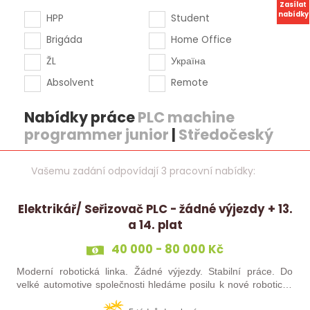
Zasílat
nabídky
HPP
Student
Brigáda
Home Office
ŽL
Україна
Absolvent
Remote
Nabídky práce
PLC machine
programmer junior
|
Středočeský
Vašemu zadání odpovídají 3 pracovní nabídky:
Elektrikář/ Seřizovač PLC - žádné výjezdy + 13.
a 14. plat
40 000 - 80 000 Kč
Moderní robotická linka. Žádné výjezdy. Stabilní práce. Do
velké automotive společnosti hledáme posilu k nové robotické
lince. Hledáme šikovného elektrikáře nebo seřizovače, kterého