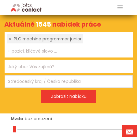
Aktuálně
1545
nabídek práce
×
PLC machine programmer junior
Mzda
bez omezení