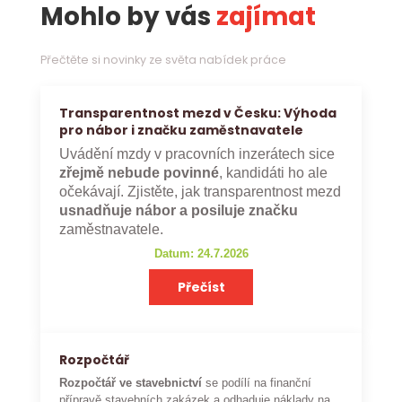
Mohlo by vás
zajímat
Přečtěte si novinky ze světa nabídek práce
Transparentnost mezd v Česku: Výhoda
pro nábor i značku zaměstnavatele
Uvádění mzdy v pracovních inzerátech sice
zřejmě nebude povinné
, kandidáti ho ale
očekávají. Zjistěte, jak transparentnost mezd
usnadňuje nábor a posiluje značku
zaměstnavatele.
Datum: 24.7.2026
Přečíst
Rozpočtář
Rozpočtář ve stavebnictví
se podílí na finanční
přípravě stavebních zakázek a odhaduje náklady na