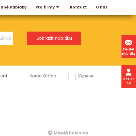
rané nabídky
Kontakt
O nás
Pro firmy
Zasílat
nabídky
dent
Home Office
Україна
Poslat
CV
Mladá Boleslav