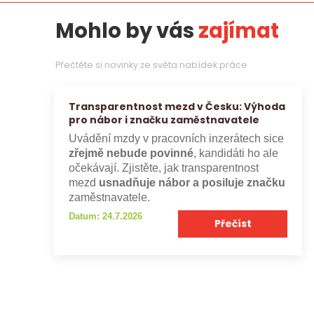
Mohlo by vás
zajímat
Přečtěte si novinky ze světa nabídek práce
Transparentnost mezd v Česku: Výhoda
pro nábor i značku zaměstnavatele
Uvádění mzdy v pracovních inzerátech sice
zřejmě nebude povinné
, kandidáti ho ale
očekávají. Zjistěte, jak transparentnost
mezd
usnadňuje nábor a posiluje značku
zaměstnavatele.
Datum: 24.7.2026
Přečíst