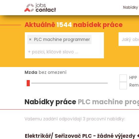
Nabídky
Aktuálně
1544
nabídek práce
×
PLC machine programmer
Mzda
bez omezení
HPP
Rem
Nabídky práce
PLC machine pr
Vašemu zadání odpovídají 3 pracovní nabídky:
Elektrikář/ Seřizovač PLC - žádné výjezdy +