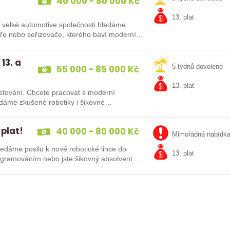
40 000 - 80 000 Kč
13. plat
Do velké automotive společnosti hledáme
káře nebo seřizovače, kterého baví moderní…
13. a
55 000 - 85 000 Kč
5 týdnů dovolené
13. plat
at s moderní
 plat!
40 000 - 80 000 Kč
Mimořádná nabídk
13. plat
kušenosti s PLC programováním nebo jste šikovný absolvent…