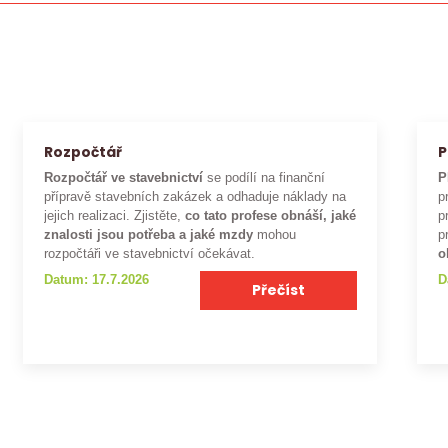
Rozpočtář
P
Rozpočtář ve stavebnictví
se podílí na finanční
P
přípravě stavebních zakázek a odhaduje náklady na
p
jejich realizaci. Zjistěte,
co tato profese obnáší, jaké
p
znalosti jsou potřeba a jaké mzdy
mohou
p
rozpočtáři ve stavebnictví očekávat.
o
Datum: 17.7.2026
D
Přečíst