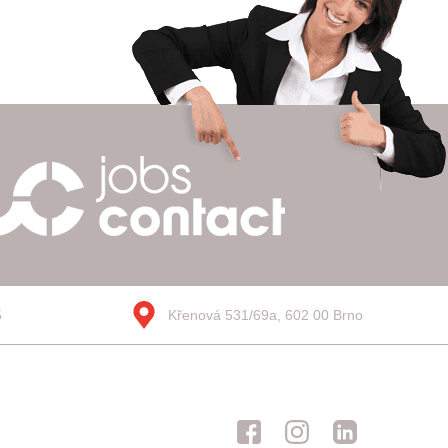
5
Křenová 531/69a, 602 00 Brno