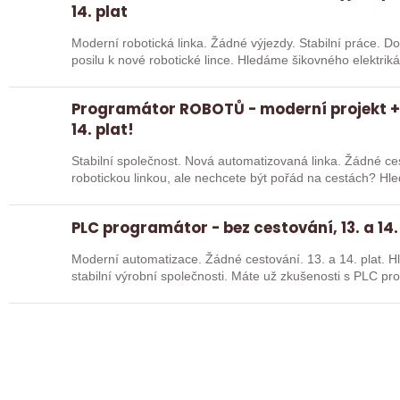
14. plat
Moderní robotická linka. Žádné výjezdy. Stabilní práce. 
posilu k nové robotické lince. Hledáme šikovného elektri
Programátor ROBOTŮ - moderní projekt + 
14. plat!
Stabilní společnost. Nová automatizovaná linka. Žádné cestování. Chcete pracov
robotickou linkou, ale nechcete být pořád na cestách? Hledáme zkušené robotiky i šikovné
absolventy…
PLC programátor - bez cestování, 13. a 14.
Moderní automatizace. Žádné cestování. 13. a 14. plat. Hledáme posilu k nové robotické lince do
stabilní výrobní společnosti. Máte už z