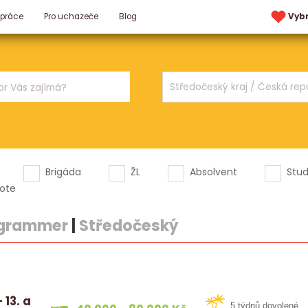
 práce
Pro uchazeče
Blog
Vyb
Brigáda
ŽL
Absolvent
Stu
ote
ogrammer
|
Středočeský
 13. a
5 týdnů dovolené