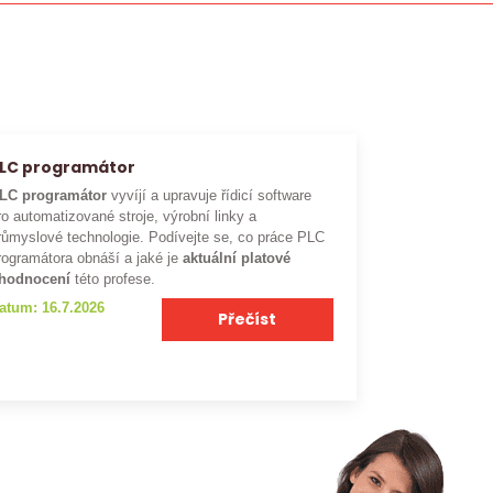
LC programátor
LC programátor
vyvíjí a upravuje řídicí software
ro automatizované stroje, výrobní linky a
růmyslové technologie. Podívejte se, co práce PLC
rogramátora obnáší a jaké je
aktuální platové
hodnocení
této profese.
atum: 16.7.2026
Přečíst