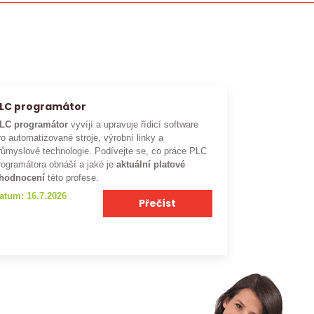
LC programátor
LC programátor
vyvíjí a upravuje řídicí software
ro automatizované stroje, výrobní linky a
růmyslové technologie. Podívejte se, co práce PLC
rogramátora obnáší a jaké je
aktuální platové
hodnocení
této profese.
atum: 16.7.2026
Přečíst