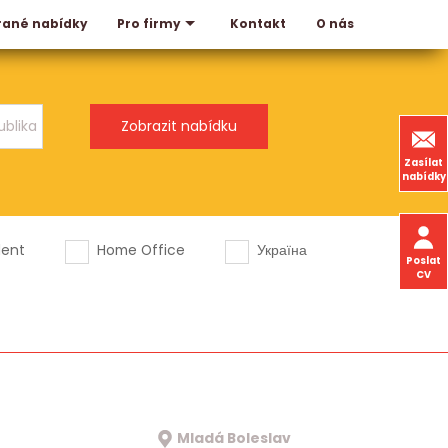
rané nabídky
Kontakt
O nás
Pro firmy
Zasílat
nabídky
dent
Home Office
Україна
Poslat
CV
Mladá Boleslav