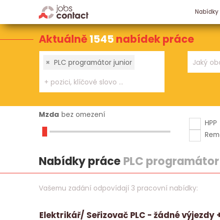
Nabídky
Aktuálně
1545
nabídek práce
×
PLC programátor junior
Mzda
bez omezení
HPP
Rem
Nabídky práce
PLC programátor 
Vašemu zadání odpovídají 3 pracovní nabídky:
Elektrikář/ Seřizovač PLC - žádné výjezdy +