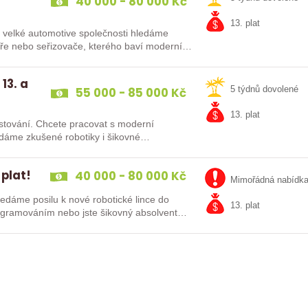
40 000 - 80 000 Kč
13. plat
Do velké automotive společnosti hledáme
káře nebo seřizovače, kterého baví moderní…
13. a
55 000 - 85 000 Kč
5 týdnů dovolené
13. plat
at s moderní
 plat!
40 000 - 80 000 Kč
Mimořádná nabídk
13. plat
kušenosti s PLC programováním nebo jste šikovný absolvent…