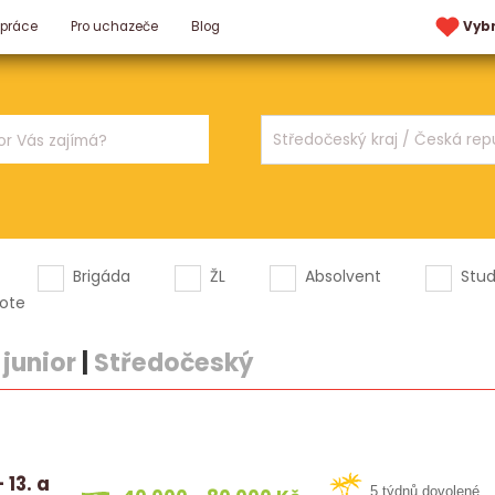
 práce
Pro uchazeče
Blog
Vyb
Brigáda
ŽL
Absolvent
Stu
ote
junior
|
Středočeský
 13. a
5 týdnů dovolené