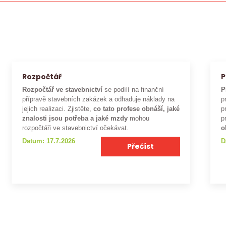
Rozpočtář
P
Rozpočtář ve stavebnictví
se podílí na finanční
P
přípravě stavebních zakázek a odhaduje náklady na
p
jejich realizaci. Zjistěte,
co tato profese obnáší, jaké
p
znalosti jsou potřeba a jaké mzdy
mohou
p
rozpočtáři ve stavebnictví očekávat.
o
Datum: 17.7.2026
D
Přečíst