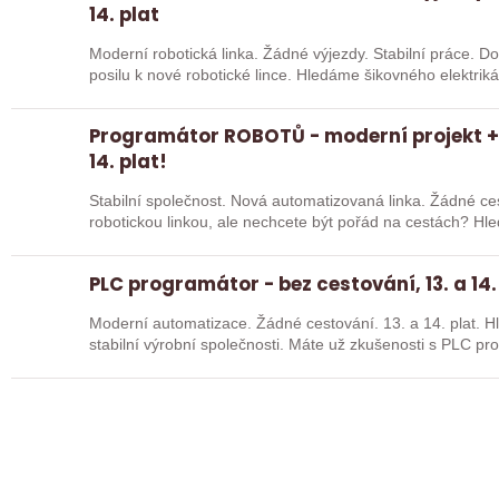
14. plat
Moderní robotická linka. Žádné výjezdy. Stabilní práce. 
posilu k nové robotické lince. Hledáme šikovného elektri
Programátor ROBOTŮ - moderní projekt + 
14. plat!
Stabilní společnost. Nová automatizovaná linka. Žádné cestování. Chcete pracov
robotickou linkou, ale nechcete být pořád na cestách? Hledáme zkušené robotiky i šikovné
absolventy…
PLC programátor - bez cestování, 13. a 14.
Moderní automatizace. Žádné cestování. 13. a 14. plat. Hledáme posilu k nové robotické lince do
stabilní výrobní společnosti. Máte už z