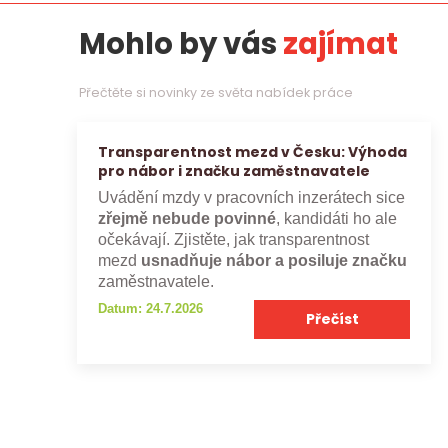
Mohlo by vás
zajímat
Přečtěte si novinky ze světa nabídek práce
Transparentnost mezd v Česku: Výhoda
pro nábor i značku zaměstnavatele
Uvádění mzdy v pracovních inzerátech sice
zřejmě nebude povinné
, kandidáti ho ale
očekávají. Zjistěte, jak transparentnost
mezd
usnadňuje nábor a posiluje značku
zaměstnavatele.
Datum: 24.7.2026
Přečíst