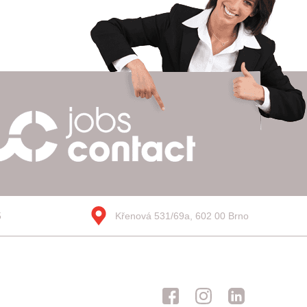
5
Křenová 531/69a, 602 00 Brno