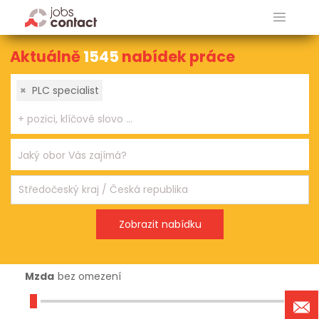
Aktuálně
1545
nabídek práce
×
PLC specialist
Mzda
bez omezení