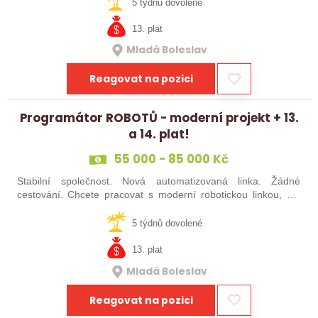
baví moderní…
5 týdnů dovolené
13. plat
Mladá Boleslav
Reagovat na pozici
Programátor ROBOTŮ - moderní projekt + 13.
a 14. plat!
55 000 - 85 000 Kč
Stabilní společnost. Nová automatizovaná linka. Žádné
cestování. Chcete pracovat s moderní robotickou linkou, ale
nechcete být pořád na cestách? Hledáme zkušené robotiky i
šikovné absolventy…
5 týdnů dovolené
13. plat
Mladá Boleslav
Reagovat na pozici