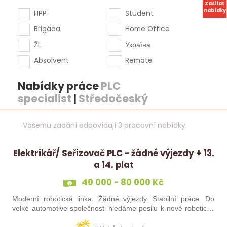
Zasílat
nabídky
HPP
Student
Brigáda
Home Office
ŽL
Україна
Absolvent
Remote
Nabídky práce
PLC
specialist
|
Středočeský
Vašemu zadání odpovídají 3 pracovní nabídky:
Elektrikář/ Seřizovač PLC - žádné výjezdy + 13.
a 14. plat
40 000 - 80 000 Kč
Moderní robotická linka. Žádné výjezdy. Stabilní práce. Do
velké automotive společnosti hledáme posilu k nové robotické
lince. Hledáme šikovného elektrikáře nebo seřizovače, kterého