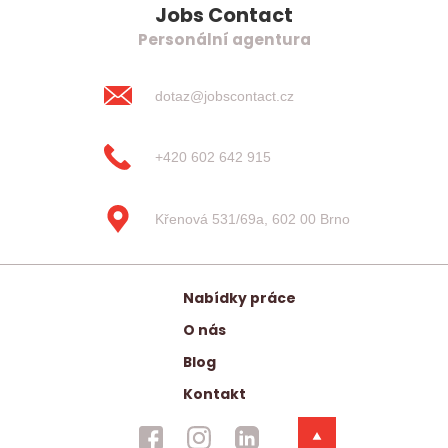
Jobs Contact
Personální agentura
dotaz@jobscontact.cz
+420 602 642 915
Křenová 531/69a, 602 00 Brno
Nabídky práce
O nás
Blog
Kontakt