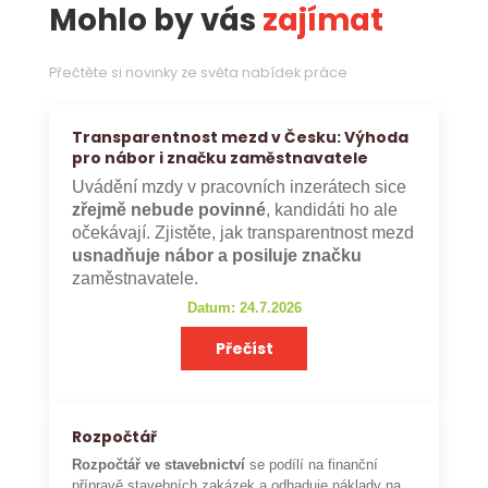
Mohlo by vás
zajímat
Přečtěte si novinky ze světa nabídek práce
Transparentnost mezd v Česku: Výhoda
pro nábor i značku zaměstnavatele
Uvádění mzdy v pracovních inzerátech sice
zřejmě nebude povinné
, kandidáti ho ale
očekávají. Zjistěte, jak transparentnost mezd
usnadňuje nábor a posiluje značku
zaměstnavatele.
Datum: 24.7.2026
Přečíst
Rozpočtář
Rozpočtář ve stavebnictví
se podílí na finanční
přípravě stavebních zakázek a odhaduje náklady na