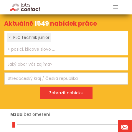
Aktuálně
1549
nabídek práce
×
PLC technik junior
Mzda
bez omezení