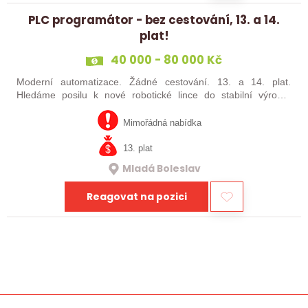
PLC programátor - bez cestování, 13. a 14.
plat!
40 000 - 80 000 Kč
Moderní automatizace. Žádné cestování. 13. a 14. plat.
Hledáme posilu k nové robotické lince do stabilní výrobní
společnosti. Máte už zkušenosti s PLC programováním nebo
jste šikovný absolvent…
Mimořádná nabídka
13. plat
Mladá Boleslav
Reagovat na pozici