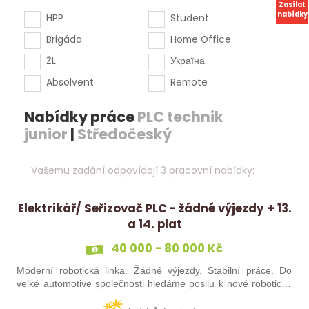
Zasílat
nabídky
HPP
Student
Brigáda
Home Office
ŽL
Україна
Absolvent
Remote
Nabídky práce
PLC technik
junior
|
Středočeský
Vašemu zadání odpovídají 3 pracovní nabídky:
Elektrikář/ Seřizovač PLC - žádné výjezdy + 13.
a 14. plat
40 000 - 80 000 Kč
Moderní robotická linka. Žádné výjezdy. Stabilní práce. Do
velké automotive společnosti hledáme posilu k nové robotické
lince. Hledáme šikovného elektrikáře nebo seřizovače, kterého