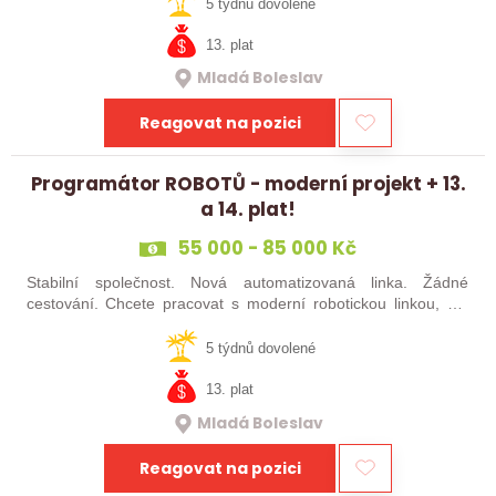
baví moderní…
5 týdnů dovolené
13. plat
Mladá Boleslav
Reagovat na pozici
Programátor ROBOTŮ - moderní projekt + 13.
a 14. plat!
55 000 - 85 000 Kč
Stabilní společnost. Nová automatizovaná linka. Žádné
cestování. Chcete pracovat s moderní robotickou linkou, ale
nechcete být pořád na cestách? Hledáme zkušené robotiky i
šikovné absolventy…
5 týdnů dovolené
13. plat
Mladá Boleslav
Reagovat na pozici