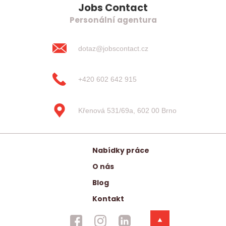
Jobs Contact
Personální agentura
dotaz@jobscontact.cz
+420 602 642 915
Křenová 531/69a, 602 00 Brno
Nabídky práce
O nás
Blog
Kontakt