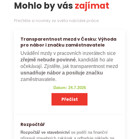
Mohlo by vás
zajímat
Přečtěte si novinky ze světa nabídek práce
Transparentnost mezd v Česku: Výhoda
pro nábor i značku zaměstnavatele
Uvádění mzdy v pracovních inzerátech sice
zřejmě nebude povinné
, kandidáti ho ale
očekávají. Zjistěte, jak transparentnost mezd
usnadňuje nábor a posiluje značku
zaměstnavatele.
Datum: 24.7.2026
Přečíst
Rozpočtář
Rozpočtář ve stavebnictví
se podílí na finanční
přípravě stavebních zakázek a odhaduje náklady na