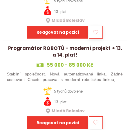
baví moderní…
5 týdnů dovolené
13. plat
Mladá Boleslav
Reagovat na pozici
Programátor ROBOTŮ - moderní projekt + 13.
a 14. plat!
55 000 - 85 000 Kč
Stabilní společnost. Nová automatizovaná linka. Žádné
cestování. Chcete pracovat s moderní robotickou linkou, ale
nechcete být pořád na cestách? Hledáme zkušené robotiky i
šikovné absolventy…
5 týdnů dovolené
13. plat
Mladá Boleslav
Reagovat na pozici