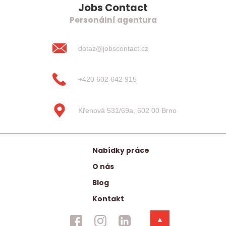
Jobs Contact
Personální agentura
dotaz@jobscontact.cz
+420 602 642 915
Křenová 531/69a, 602 00 Brno
Nabídky práce
O nás
Blog
Kontakt