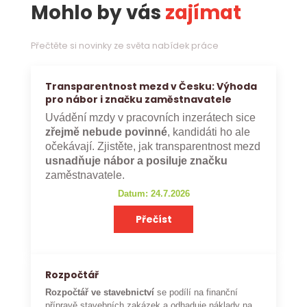
Mohlo by vás
zajímat
Přečtěte si novinky ze světa nabídek práce
Transparentnost mezd v Česku: Výhoda
pro nábor i značku zaměstnavatele
Uvádění mzdy v pracovních inzerátech sice
zřejmě nebude povinné
, kandidáti ho ale
očekávají. Zjistěte, jak transparentnost mezd
usnadňuje nábor a posiluje značku
zaměstnavatele.
Datum: 24.7.2026
Přečíst
Rozpočtář
Rozpočtář ve stavebnictví
se podílí na finanční
přípravě stavebních zakázek a odhaduje náklady na