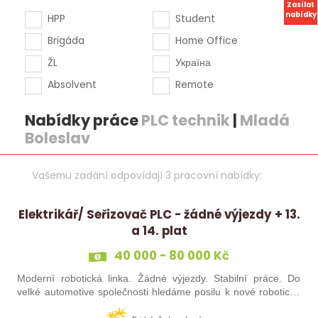
Zasílat
nabídky
HPP
Student
Brigáda
Home Office
ŽL
Україна
Absolvent
Remote
Nabídky práce
PLC technik
|
Mladá
Boleslav
Vašemu zadání odpovídají 3 pracovní nabídky:
Elektrikář/ Seřizovač PLC - žádné výjezdy + 13.
a 14. plat
40 000 - 80 000 Kč
Moderní robotická linka. Žádné výjezdy. Stabilní práce. Do
velké automotive společnosti hledáme posilu k nové robotické
lince. Hledáme šikovného elektrikáře nebo seřizovače, kterého