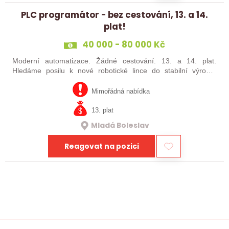
PLC programátor - bez cestování, 13. a 14.
plat!
40 000 - 80 000 Kč
Moderní automatizace. Žádné cestování. 13. a 14. plat.
Hledáme posilu k nové robotické lince do stabilní výrobní
společnosti. Máte už zkušenosti s PLC programováním nebo
jste šikovný absolvent…
Mimořádná nabídka
13. plat
Mladá Boleslav
Reagovat na pozici