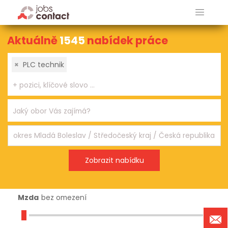
Aktuálně
1545
nabídek práce
×
PLC technik
Mzda
bez omezení