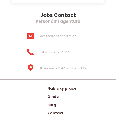
Jobs Contact
Personální agentura
dotaz@jobscontact.cz
+420 602 642 915
Křenová 531/69a, 602 00 Brno
Nabídky práce
O nás
Blog
Kontakt