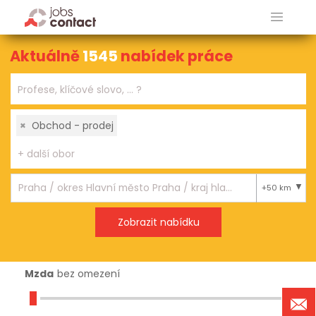
Aktuálně
1545
nabídek práce
×
Obchod - prodej
+50 km
Mzda
bez omezení