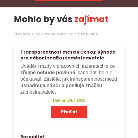
Mohlo by vás
zajímat
Přečtěte si novinky ze světa nabídek práce
Transparentnost mezd v Česku: Výhoda
pro nábor i značku zaměstnavatele
Uvádění mzdy v pracovních inzerátech sice
zřejmě nebude povinné
, kandidáti ho ale
očekávají. Zjistěte, jak transparentnost mezd
usnadňuje nábor a posiluje značku
zaměstnavatele.
Datum: 24.7.2026
Přečíst
Rozpočtář