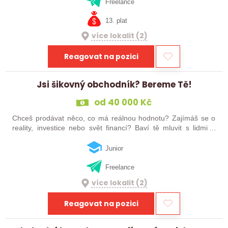
kancelářích uprostřed…
Freelance
13. plat
více lokalit (2)
Reagovat na pozici
Jsi šikovný obchodník? Bereme Tě!
od 40 000 Kč
Chceš prodávat něco, co má reálnou hodnotu? Zajímáš se o
reality, investice nebo svět financí? Baví tě mluvit s lidmi a
nechceš si nastavovat limity? Pak čti dál – tohle může být tvoje
příležitost.
Junior
Freelance
více lokalit (2)
Reagovat na pozici