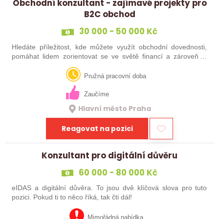
Obchodní konzultant - zajímavé projekty pro
B2C obchod
30 000 - 50 000 Kč
Hledáte příležitost, kde můžete využít obchodní dovednosti,
pomáhat lidem zorientovat se ve světě financí a zároveň si
vybudovat stabilní a zajímavě odměňovanou kariéru?
Nabízíme zázemí stabilní…
Pružná pracovní doba
Zaučíme
Hlavní město Praha
Reagovat na pozici
Konzultant pro digitální důvěru
60 000 - 80 000 Kč
eIDAS a digitální důvěra. To jsou dvě klíčová slova pro tuto
pozici. Pokud ti to něco říká, tak čti dál!
Mimořádná nabídka