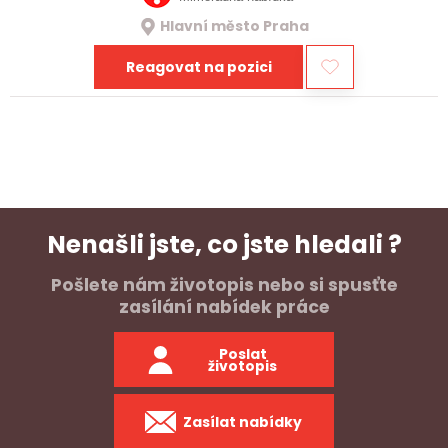
Hlavní město Praha
Reagovat na pozici
Nenašli jste, co jste hledali ?
Pošlete nám životopis nebo si spusťte
zasílání nabídek práce
Poslat
životopis
Zasílat nabídky