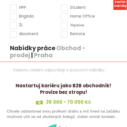
Zasílat
nabídky
HPP
Student
Brigáda
Home Office
ŽL
Україна
Absolvent
Remote
Nabídky práce
Obchod -
prodej
|
Praha
Vašemu zadání odpovídají 4 pracovní nabídky:
Nastartuj kariéru jako B2B obchodník!
Provize bez stropu!
35 000 - 70 000 Kč
Chcete odstartovat svou profesní dráhu a mít hned na začátku
možnost učit se od zkušených kolegů, získat cenné kontakty a
přitom si vydělat nadstandardní peníze? V moderních