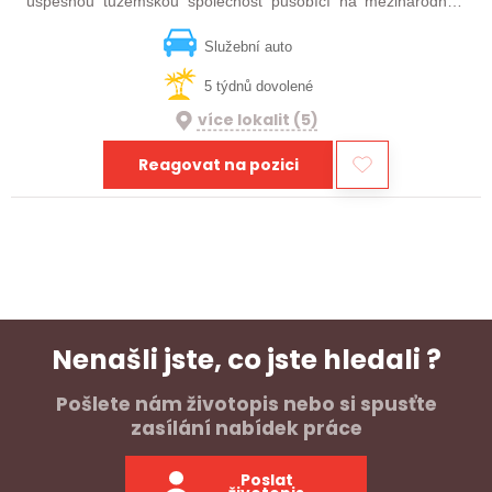
úspěšnou tuzemskou společnost působící na mezinárodním
poli se zaměřením na vývoj vlastních systémů (HW, SW,
mechanika). Pokud se nebojíte výzvy v…
Služební auto
5 týdnů dovolené
více lokalit (5)
Reagovat na pozici
Nenašli jste, co jste hledali ?
Pošlete nám životopis nebo si spusťte
zasílání nabídek práce
Poslat