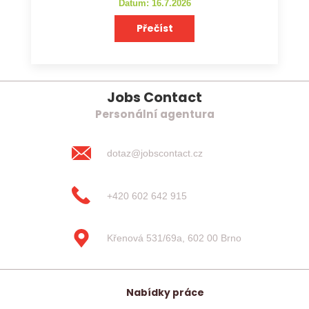
Datum: 16.7.2026
Přečíst
Jobs Contact
Personální agentura
dotaz@jobscontact.cz
+420 602 642 915
Křenová 531/69a, 602 00 Brno
Nabídky práce