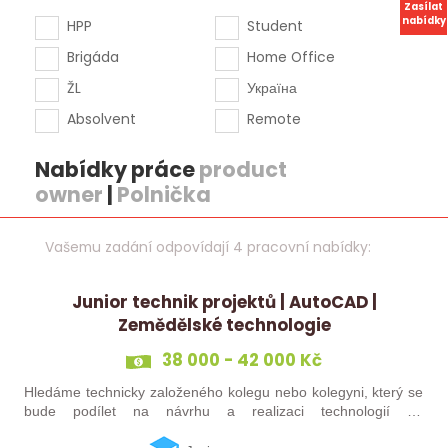
Zasílat
nabídky
HPP
Student
Brigáda
Home Office
ŽL
Україна
Absolvent
Remote
Nabídky práce
product
owner
|
Polnička
Vašemu zadání odpovídají 4 pracovní nabídky:
Junior technik projektů | AutoCAD |
Zemědělské technologie
38 000 - 42 000 Kč
Hledáme technicky založeného kolegu nebo kolegyni, který se
bude podílet na návrhu a realizaci technologií do
zemědělských staveb. Pokud máte zkušenosti s technickými