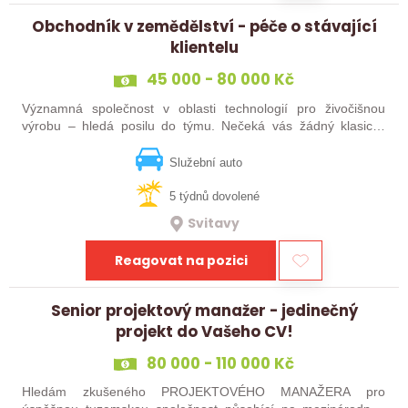
Obchodník v zemědělství - péče o stávající
klientelu
45 000 - 80 000 Kč
Významná společnost v oblasti technologií pro živočišnou
výrobu – hledá posilu do týmu. Nečeká vás žádný klasický
„prodej“. Budete pečovat o současné portfolio klientů, rozvíjet
vztahy, přinášet…
Služební auto
5 týdnů dovolené
Svitavy
Reagovat na pozici
Senior projektový manažer - jedinečný
projekt do Vašeho CV!
80 000 - 110 000 Kč
Hledám zkušeného PROJEKTOVÉHO MANAŽERA pro