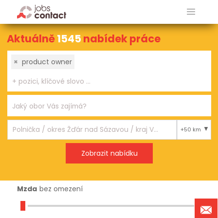
Aktuálně
1545
nabídek práce
×
product owner
+50 km
Mzda
bez omezení