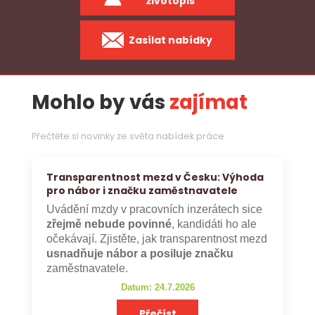
životopis
Zasílat nabídky
Mohlo by vás
zajímat
Přečtěte si novinky ze světa nabídek práce
Transparentnost mezd v Česku: Výhoda
pro nábor i značku zaměstnavatele
Uvádění mzdy v pracovních inzerátech sice
zřejmě nebude povinné
, kandidáti ho ale
očekávají. Zjistěte, jak transparentnost mezd
usnadňuje nábor a posiluje značku
zaměstnavatele.
Datum: 24.7.2026
Přečíst