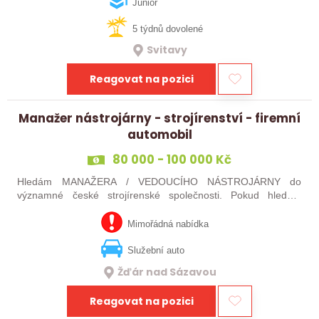
projekty, orientujete se ve…
Junior
5 týdnů dovolené
Svitavy
Reagovat na pozici
Manažer nástrojárny - strojírenství - firemní
automobil
80 000 - 100 000 Kč
Hledám MANAŽERA / VEDOUCÍHO NÁSTROJÁRNY do
významné české strojírenské společnosti. Pokud hledáte
novou pracovní výzvu, máte technického i obchodního ducha,
jste silný v komunikaci a máte zkušenosti…
Mimořádná nabídka
Služební auto
Žďár nad Sázavou
Reagovat na pozici