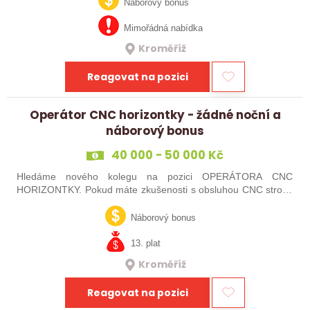
technických oborů, kteří se…
Náborový bonus
Mimořádná nabídka
Kroměříž
Reagovat na pozici
Operátor CNC horizontky - žádné noční a
náborový bonus
40 000 - 50 000 Kč
Hledáme nového kolegu na pozici OPERÁTORA CNC
HORIZONTKY. Pokud máte zkušenosti s obsluhou CNC strojů,
orientujete se ve výkresové dokumentaci a máte chuť naučit se
něco nového, pak jste ideálním…
Náborový bonus
13. plat
Kroměříž
Reagovat na pozici