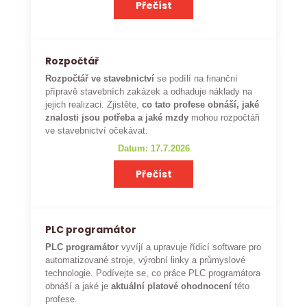
Přečíst
Rozpočtář
Rozpočtář ve stavebnictví
se podílí na finanční
přípravě stavebních zakázek a odhaduje náklady na
jejich realizaci. Zjistěte,
co tato profese obnáší, jaké
znalosti jsou potřeba a jaké mzdy
mohou rozpočtáři
ve stavebnictví očekávat.
Datum: 17.7.2026
Přečíst
PLC programátor
PLC programátor
vyvíjí a upravuje řídicí software pro
automatizované stroje, výrobní linky a průmyslové
technologie. Podívejte se, co práce PLC programátora
obnáší a jaké je
aktuální platové ohodnocení
této
profese.