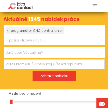
Aktuálně
1545
nabídek práce
×
programátor CNC centra junior
Mzda
bez omezení