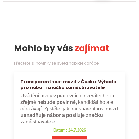
Mohlo by vás
zajímat
Přečtěte si novinky ze světa nabídek práce
Transparentnost mezd v Česku: Výhoda
pro nábor i značku zaměstnavatele
Uvádění mzdy v pracovních inzerátech sice
zřejmě nebude povinné
, kandidáti ho ale
očekávají. Zjistěte, jak transparentnost mezd
usnadňuje nábor a posiluje značku
zaměstnavatele.
Datum: 24.7.2026