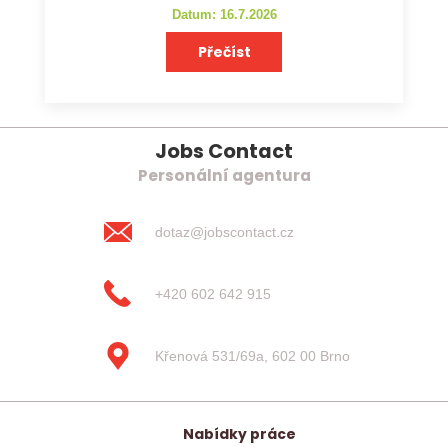
Datum: 16.7.2026
Přečíst
Jobs Contact
Personální agentura
dotaz@jobscontact.cz
+420 602 642 915
Křenová 531/69a, 602 00 Brno
Nabídky práce