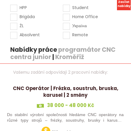
Zasílat
nabídky
HPP
Student
Brigáda
Home Office
ŽL
Україна
Absolvent
Remote
Nabídky práce
programátor CNC
centra junior
|
Kroměříž
Vašemu zadání odpovídají 2 pracovní nabídky:
CNC Operátor | Frézka, soustruh, bruska,
karusel | 2 směny
38 000 - 48 000 Kč
Do stabilní výrobní společnosti hledáme CNC operátory na
různé typy strojů – frézky, soustruhy, brusky i karusely.
Uplatnění u nás najdou zkušení obráběči i absolventi