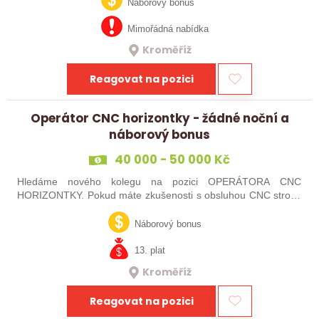
technických oborů, kteří se…
Náborový bonus
Mimořádná nabídka
Kroměříž
Reagovat na pozici
Operátor CNC horizontky - žádné noční a
náborový bonus
40 000 - 50 000 Kč
Hledáme nového kolegu na pozici OPERÁTORA CNC
HORIZONTKY. Pokud máte zkušenosti s obsluhou CNC strojů,
orientujete se ve výkresové dokumentaci a máte chuť naučit se
něco nového, pak jste ideálním…
Náborový bonus
13. plat
Kroměříž
Reagovat na pozici