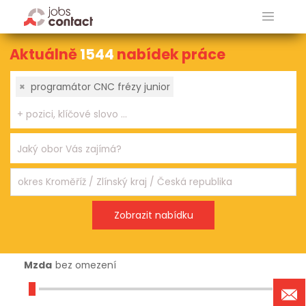
Aktuálně
1544
nabídek práce
×
programátor CNC frézy junior
Mzda
bez omezení