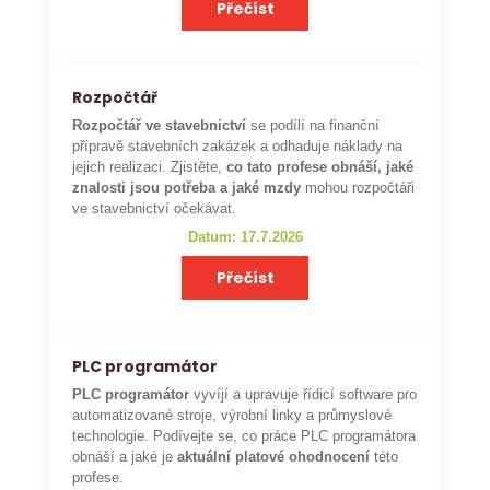
Přečíst
Rozpočtář
Rozpočtář ve stavebnictví
se podílí na finanční
přípravě stavebních zakázek a odhaduje náklady na
jejich realizaci. Zjistěte,
co tato profese obnáší, jaké
znalosti jsou potřeba a jaké mzdy
mohou rozpočtáři
ve stavebnictví očekávat.
Datum: 17.7.2026
Přečíst
PLC programátor
PLC programátor
vyvíjí a upravuje řídicí software pro
automatizované stroje, výrobní linky a průmyslové
technologie. Podívejte se, co práce PLC programátora
obnáší a jaké je
aktuální platové ohodnocení
této
profese.