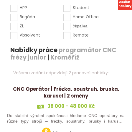
Zasílat
nabídky
HPP
Student
Brigáda
Home Office
ŽL
Україна
Absolvent
Remote
Nabídky práce
programátor CNC
frézy junior
|
Kroměříž
Vašemu zadání odpovídají 2 pracovní nabídky:
CNC Operátor | Frézka, soustruh, bruska,
karusel | 2 směny
38 000 - 48 000 Kč
Do stabilní výrobní společnosti hledáme CNC operátory na
různé typy strojů – frézky, soustruhy, brusky i karusely.
Uplatnění u nás najdou zkušení obráběči i absolventi