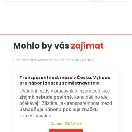
Mohlo by vás
zajímat
Přečtěte si novinky ze světa nabídek práce
Transparentnost mezd v Česku: Výhoda
pro nábor i značku zaměstnavatele
Uvádění mzdy v pracovních inzerátech sice
zřejmě nebude povinné
, kandidáti ho ale
očekávají. Zjistěte, jak transparentnost mezd
usnadňuje nábor a posiluje značku
zaměstnavatele.
Datum: 24.7.2026