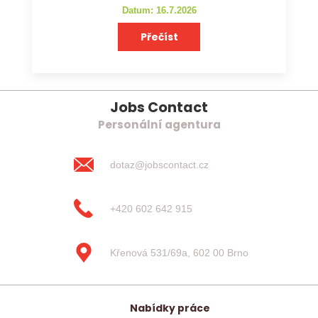
Datum: 16.7.2026
Přečíst
Jobs Contact
Personální agentura
dotaz@jobscontact.cz
+420 602 642 915
Křenová 531/69a, 602 00 Brno
Nabídky práce