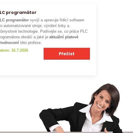
LC programátor
LC programátor
vyvíjí a upravuje řídicí software
ro automatizované stroje, výrobní linky a
růmyslové technologie. Podívejte se, co práce PLC
rogramátora obnáší a jaké je
aktuální platové
hodnocení
této profese.
atum: 16.7.2026
Přečíst