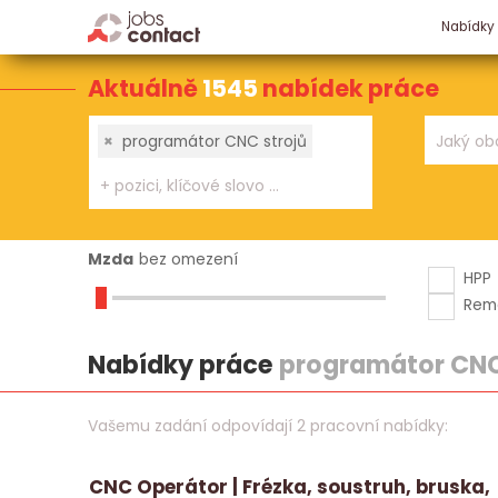
Nabídky
Aktuálně
1545
nabídek práce
×
programátor CNC strojů
Mzda
bez omezení
HPP
Rem
Nabídky práce
programátor CNC
Vašemu zadání odpovídají 2 pracovní nabídky:
CNC Operátor | Frézka, soustruh, bruska,