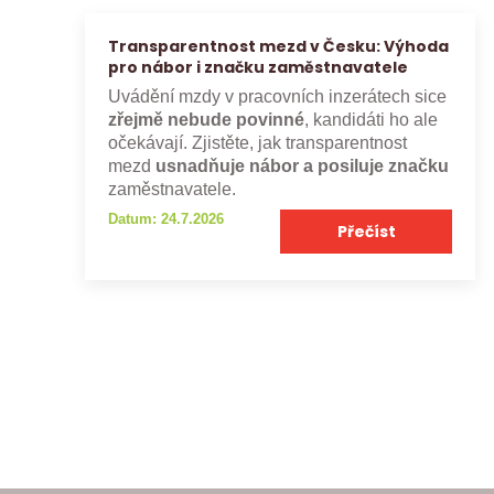
Transparentnost mezd v Česku: Výhoda
pro nábor i značku zaměstnavatele
Uvádění mzdy v pracovních inzerátech sice
zřejmě nebude povinné
, kandidáti ho ale
očekávají. Zjistěte, jak transparentnost
mezd
usnadňuje nábor a posiluje značku
zaměstnavatele.
Datum: 24.7.2026
Přečíst