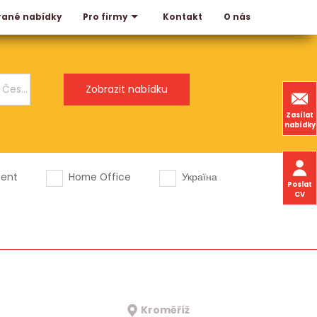
rané nabídky
Kontakt
O nás
Pro firmy
Zasílat
nabídky
dent
Home Office
Україна
Poslat
CV
Kroměříž