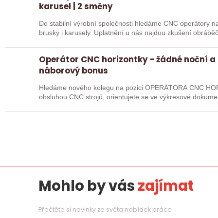
karusel | 2 směny
Do stabilní výrobní společnosti hledáme CNC operátory na 
brusky i karusely. Uplatnění u nás najdou zkušení obráběč
Operátor CNC horizontky - žádné noční a
náborový bonus
Hledáme nového kolegu na pozici OPERÁTORA CNC HOR
obsluhou CNC strojů, orientujete se ve výkresové dokume
pak jste ideálním…
Mohlo by vás
zajímat
Přečtěte si novinky ze světa nabídek práce