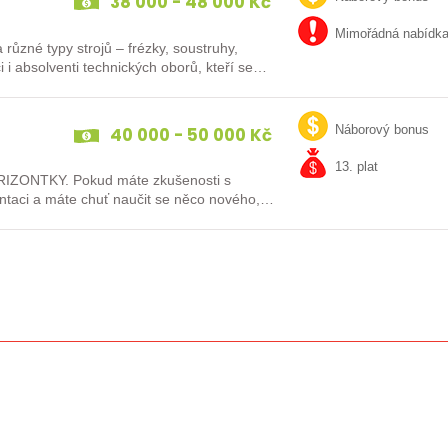
38 000 - 48 000 Kč
Mimořádná nabídk
různé typy strojů – frézky, soustruhy,
i i absolventi technických oborů, kteří se…
40 000 - 50 000 Kč
Náborový bonus
13. plat
IZONTKY. Pokud máte zkušenosti s
ntaci a máte chuť naučit se něco nového,