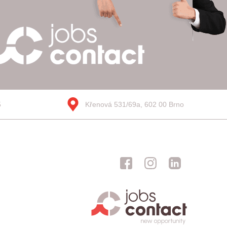
5
Křenová 531/69a, 602 00 Brno