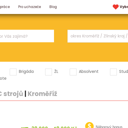
 práce
Pro uchazeče
Blog
Vyb
Brigáda
ŽL
Absolvent
Stu
ote
 strojů
|
Kroměříž
Náborový bonus