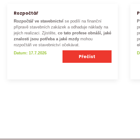
Rozpočtář
P
Rozpočtář ve stavebnictví
se podílí na finanční
P
přípravě stavebních zakázek a odhaduje náklady na
p
jejich realizaci. Zjistěte,
co tato profese obnáší, jaké
p
znalosti jsou potřeba a jaké mzdy
mohou
p
rozpočtáři ve stavebnictví očekávat.
o
Datum: 17.7.2026
D
Přečíst