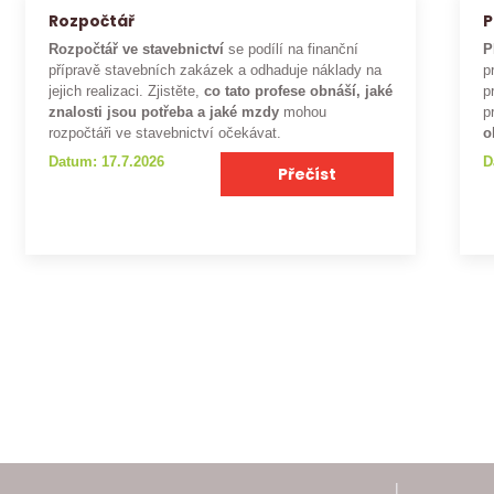
Rozpočtář
P
Rozpočtář ve stavebnictví
se podílí na finanční
P
přípravě stavebních zakázek a odhaduje náklady na
p
jejich realizaci. Zjistěte,
co tato profese obnáší, jaké
p
znalosti jsou potřeba a jaké mzdy
mohou
p
rozpočtáři ve stavebnictví očekávat.
o
Datum: 17.7.2026
D
Přečíst