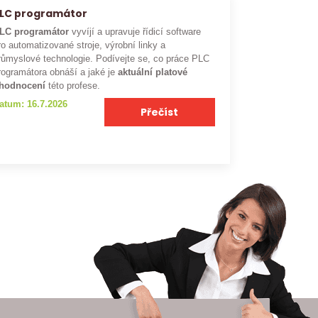
LC programátor
LC programátor
vyvíjí a upravuje řídicí software
ro automatizované stroje, výrobní linky a
růmyslové technologie. Podívejte se, co práce PLC
rogramátora obnáší a jaké je
aktuální platové
hodnocení
této profese.
atum: 16.7.2026
Přečíst