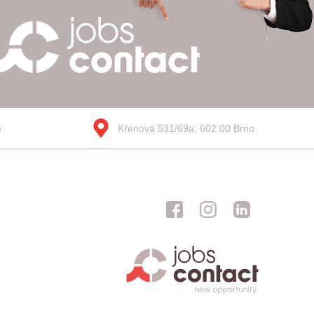
5
Křenová 531/69a, 602 00 Brno