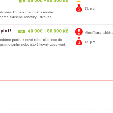
55 000 - 85 000 Kč
13. plat
at s moderní
 plat!
40 000 - 80 000 Kč
Mimořádná nabídk
13. plat
kušenosti s PLC programováním nebo jste šikovný absolvent…