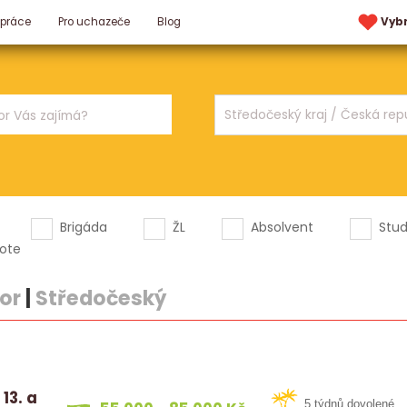
 práce
Pro uchazeče
Blog
Vyb
Brigáda
ŽL
Absolvent
Stu
ote
or
|
Středočeský
13. a
5 týdnů dovolené