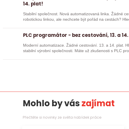
14. plat!
Stabilní společnost. Nová automatizovaná linka. Žádné cestování. Chcete pracov
robotickou linkou, ale nechcete být pořád na cestách? Hledáme zkušené robotiky i šikovné
absolventy…
PLC programátor - bez cestování, 13. a 14.
Moderní automatizace. Žádné cestování. 13. a 14. plat. Hledáme posilu k nové robotické lince do
stabilní výrobní společnosti. Máte už z
Mohlo by vás
zajímat
Přečtěte si novinky ze světa nabídek práce