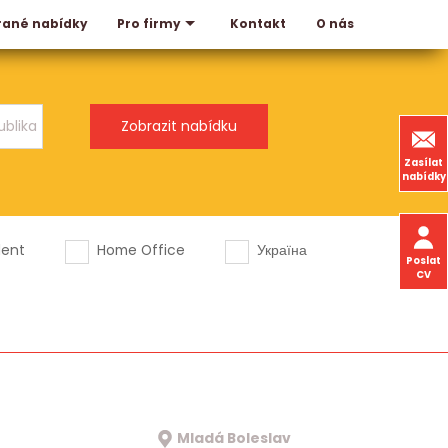
rané nabídky
Kontakt
O nás
Pro firmy
Zasílat
nabídky
dent
Home Office
Україна
Poslat
CV
Mladá Boleslav