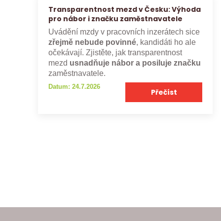
Transparentnost mezd v Česku: Výhoda
pro nábor i značku zaměstnavatele
Uvádění mzdy v pracovních inzerátech sice
zřejmě nebude povinné
, kandidáti ho ale
očekávají. Zjistěte, jak transparentnost
mezd
usnadňuje nábor a posiluje značku
zaměstnavatele.
Datum: 24.7.2026
Přečíst