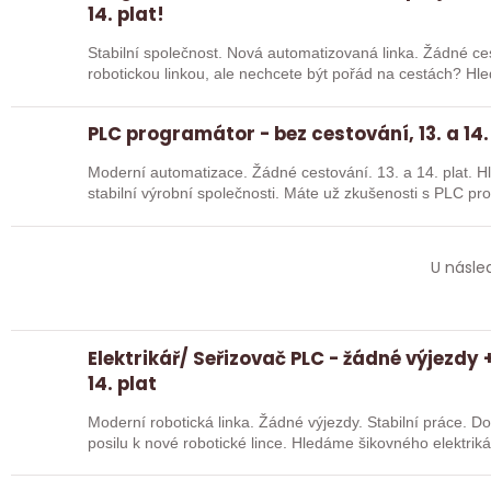
14. plat!
Stabilní společnost. Nová automatizovaná linka. Žádné cestování. Chcete pracov
robotickou linkou, ale nechcete být pořád na cestách? Hledáme zkušené robotiky i šikovné
absolventy…
PLC programátor - bez cestování, 13. a 14.
Moderní automatizace. Žádné cestování. 13. a 14. plat. Hledáme posilu k nové robotické lince do
stabilní výrobní společnosti. Máte už z
U násle
Elektrikář/ Seřizovač PLC - žádné výjezdy +
14. plat
Moderní robotická linka. Žádné výjezdy. Stabilní práce. 
posilu k nové robotické lince. Hledáme šikovného elektri