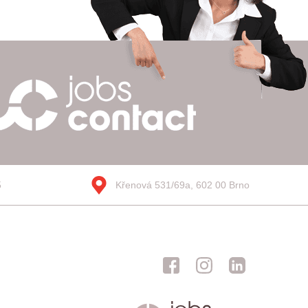
5
Křenová 531/69a, 602 00 Brno