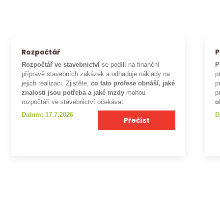
Rozpočtář
P
Rozpočtář ve stavebnictví
se podílí na finanční
P
přípravě stavebních zakázek a odhaduje náklady na
p
jejich realizaci. Zjistěte,
co tato profese obnáší, jaké
p
znalosti jsou potřeba a jaké mzdy
mohou
p
rozpočtáři ve stavebnictví očekávat.
o
Datum: 17.7.2026
D
Přečíst