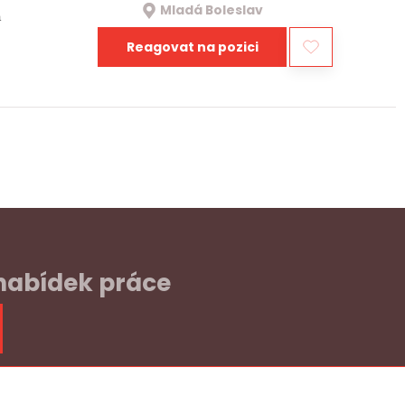
Mladá Boleslav
a
Reagovat na pozici
 nabídek práce