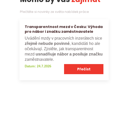
Přečtěte si novinky ze světa nabídek práce
Transparentnost mezd v Česku: Výhoda
pro nábor i značku zaměstnavatele
Uvádění mzdy v pracovních inzerátech sice
zřejmě nebude povinné
, kandidáti ho ale
očekávají. Zjistěte, jak transparentnost
mezd
usnadňuje nábor a posiluje značku
zaměstnavatele.
Datum: 24.7.2026
Přečíst