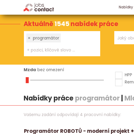
Nabídky
Aktuálně
1545
nabídek práce
×
programátor
Mzda
bez omezení
HPP
Rem
Nabídky práce
programátor
|
Ml
Vašemu zadání odpovídají 4 pracovní nabídky:
Programátor ROBOTŮ - moderní projekt + 