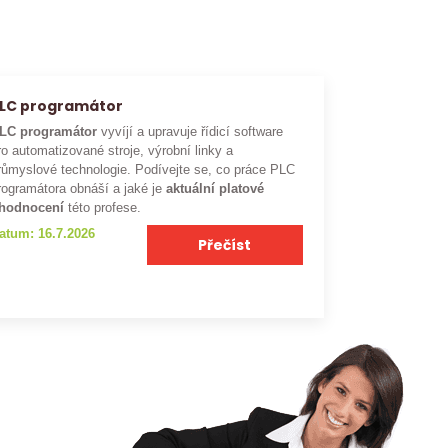
LC programátor
LC programátor
vyvíjí a upravuje řídicí software
ro automatizované stroje, výrobní linky a
růmyslové technologie. Podívejte se, co práce PLC
rogramátora obnáší a jaké je
aktuální platové
hodnocení
této profese.
atum: 16.7.2026
Přečíst