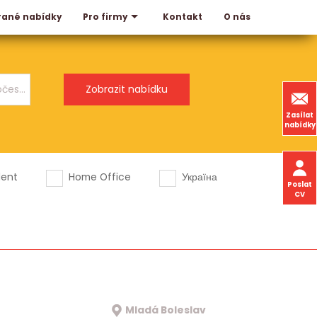
rané nabídky
Kontakt
O nás
Pro firmy
Zasílat
nabídky
dent
Home Office
Україна
Poslat
CV
Mladá Boleslav