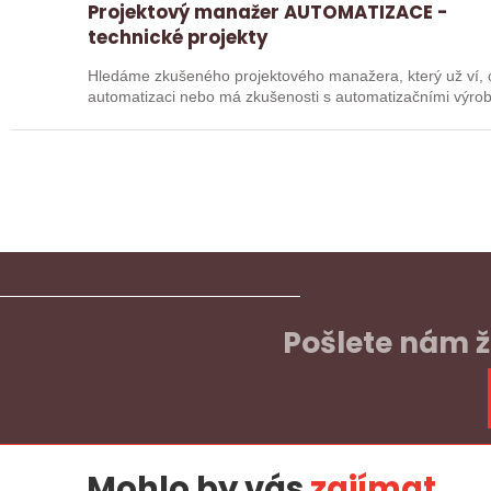
Projektový manažer AUTOMATIZACE -
technické projekty
Hledáme zkušeného projektového manažera, který už ví, c
automatizaci nebo má zkušenosti s automatizačními výro
proto…
Pošlete nám ž
Mohlo by vás
zajímat