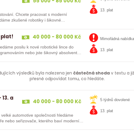
55 000 - 85 000 Kč
13. plat
at s moderní
 plat!
40 000 - 80 000 Kč
Mimořádná nabídk
13. plat
kušenosti s PLC programováním nebo jste šikovný absolvent…
dujících výsledků byla nalezena jen
částečná shoda
v textu a j
přesně odpovídat tomu, co hledáte.
 13. a
40 000 - 80 000 Kč
5 týdnů dovolené
13. plat
Do velké automotive společnosti hledáme
káře nebo seřizovače, kterého baví moderní…