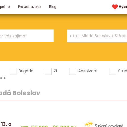
 práce
Pro uchazeče
Blog
Vyb
Brigáda
ŽL
Absolvent
Stu
ote
adá Boleslav
13. a
5 týdnů dovolené