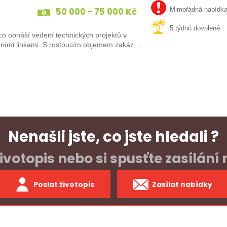
50 000 - 75 000 Kč
Mimořádná nabídk
5 týdnů dovolené
o obnáší vedení technických projektů v
bními linkami. S rostoucím objemem zakázek
Nenašli jste, co jste hledali ?
ivotopis nebo si spusťte zasílání
Poslat životopis
Zasílat nabídky