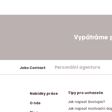
Personální agentura
Jobs Contact
Tipy pro uchazeče
Nabídky práce
Jak napsat životopis?
O nás
Jak napsat motivační dop