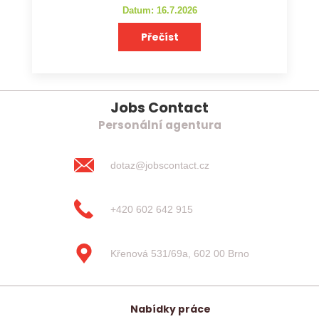
Datum: 16.7.2026
Přečíst
Jobs Contact
Personální agentura
dotaz@jobscontact.cz
+420 602 642 915
Křenová 531/69a, 602 00 Brno
Nabídky práce