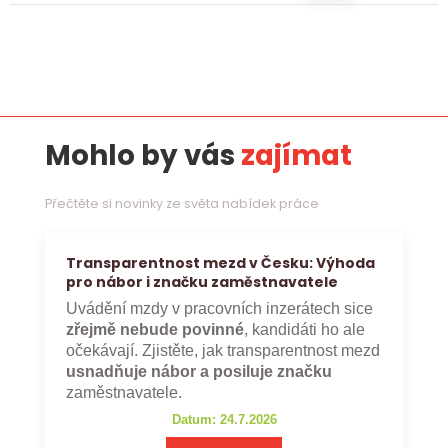
Mohlo by vás
zajímat
Přečtěte si novinky ze světa nabídek práce
Transparentnost mezd v Česku: Výhoda
pro nábor i značku zaměstnavatele
Uvádění mzdy v pracovních inzerátech sice
zřejmě nebude povinné
, kandidáti ho ale
očekávají. Zjistěte, jak transparentnost mezd
usnadňuje nábor a posiluje značku
zaměstnavatele.
Datum: 24.7.2026