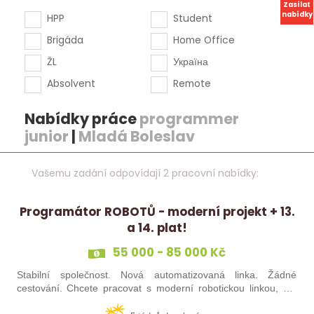
Zasílat
nabídky
HPP
Student
Brigáda
Home Office
ŽL
Україна
Absolvent
Remote
Nabídky práce
programmer
junior
|
Mladá Boleslav
Vašemu zadání odpovídají 2 pracovní nabídky:
Programátor ROBOTŮ - moderní projekt + 13.
a 14. plat!
55 000 - 85 000 Kč
Stabilní společnost. Nová automatizovaná linka. Žádné
cestování. Chcete pracovat s moderní robotickou linkou, ale
nechcete být pořád na cestách? Hledáme zkušené robotiky i