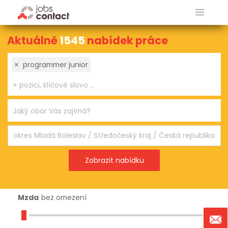
Aktuálně
1545
nabídek práce
×
programmer junior
Mzda
bez omezení