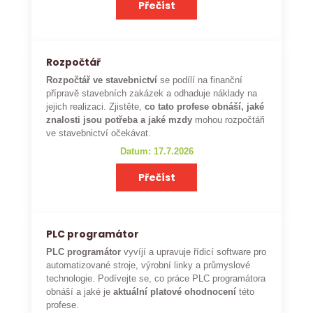
Přečíst
Rozpočtář
Rozpočtář ve stavebnictví
se podílí na finanční
přípravě stavebních zakázek a odhaduje náklady na
jejich realizaci. Zjistěte,
co tato profese obnáší, jaké
znalosti jsou potřeba a jaké mzdy
mohou rozpočtáři
ve stavebnictví očekávat.
Datum: 17.7.2026
Přečíst
PLC programátor
PLC programátor
vyvíjí a upravuje řídicí software pro
automatizované stroje, výrobní linky a průmyslové
technologie. Podívejte se, co práce PLC programátora
obnáší a jaké je
aktuální platové ohodnocení
této
profese.