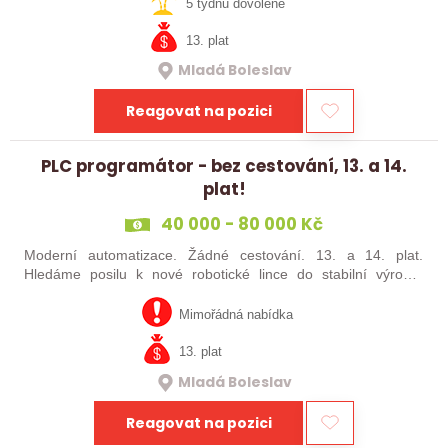
šikovné absolventy…
5 týdnů dovolené
13. plat
Mladá Boleslav
Reagovat na pozici
PLC programátor - bez cestování, 13. a 14.
plat!
40 000 - 80 000 Kč
Moderní automatizace. Žádné cestování. 13. a 14. plat.
Hledáme posilu k nové robotické lince do stabilní výrobní
společnosti. Máte už zkušenosti s PLC programováním nebo
jste šikovný absolvent…
Mimořádná nabídka
13. plat
Mladá Boleslav
Reagovat na pozici